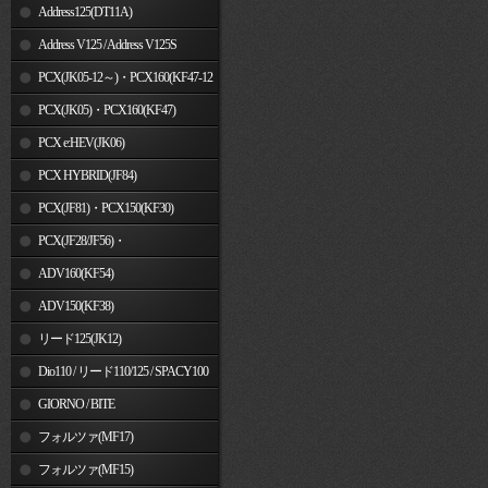
Address125(DT11A)
Address V125 / Address V125S
PCX(JK05-12～)・PCX160(KF47-12
～)
PCX(JK05)・PCX160(KF47)
PCX e:HEV(JK06)
PCX HYBRID(JF84)
PCX(JF81)・PCX150(KF30)
PCX(JF28/JF56)・
PCX150(KF12/KF18)
ADV160(KF54)
ADV150(KF38)
リード125(JK12)
Dio110 / リード110/125 / SPACY100
GIORNO / BITE
フォルツァ(MF17)
フォルツァ(MF15)