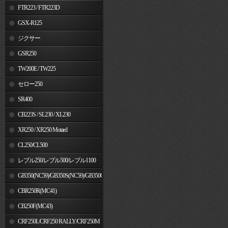
FTR223 / FTR223D
GSX-R125
ジクサー
GSR250
TW200E / TW225
セロー250
SR400
CB223S / SL230 / XL230
XR250 / XR250 Motard
CL250/CL500
レブル250/レブル500/レブル1100
GB350(NC59)/GB350S(NC59)/GB350C(NC64)
CBR250R(MC41)
CB250F(MC43)
CRF250L/CRF250 RALLY/CRF250M