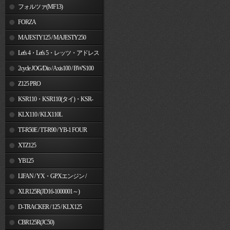
フォルツァ(MF13)
FORZA
MAJESTY125 / MAJESTY250
Let's 4・Let's 5・レッツ・アドレス
V50
2cycle JOG/Dio / Axis100 / BW'S100
Z125 PRO
KSR110・KSR110(タイ)・KSR-
I/II・KSR PRO
KLX110 / KLX110L
TT-R50E / TT-R90 / YB-1 FOUR
XTZ125
YB125
LIFAN / YX・GPXエンジン /
Jincheng
XLR125R(JD16-1000001～)
D-TRACKER / 125 / KLX125
CBR125R(JC50)