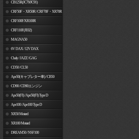
MSX125
CB125R(JC79/JC91)
CRF50F・XR50R / CRF70F・XR70R
CRF100F/XR100R
CRF110F(JE02)
MAGNA50
6V DAX / 12V DAX
Chaly / JAZZ / GAG
CD50 / CL50
Ape50(キャブレター車) / CB50
CD90 / CD90エンジン
Ape50(FI) / Ape50(FI) Type D
Ape100 / Ape100 Type D
XR50 Motard
XR100 Motard
DREAM50 / NSF100