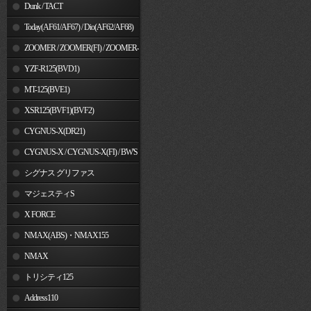
Dunk / TACT
Today(AF61/AF67) / Dio(AF62/AF68)
ZOOMER / ZOOMER(FI) / ZOOMER-
X
YZF-R125(BVD1)
MT-125(BVE1)
XSR125(BVF1)(BVF2)
CYGNUS-X(DR21)
CYGNUS-X / CYGNUS-X(FI) / BW'S
125
シグナス グリファス
マジェスティS
X FORCE
NMAX(ABS)・NMAX155
NMAX
トリシティ125
Address110