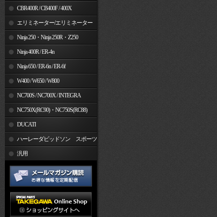
CBR400R / CB400F / 400X
エリミネーター/エリミネーター
SE
Ninja 250・Ninja 250R・Z250
Ninja 400R / ER-4n
Ninja 650 / ER-6n / ER-6f
W400 / W650 / W800
NC700S / NC700X / INTEGRA
NC750X(RC90)・NC750S(RC88)
DUCATI
ハーレーダビッドソン スポーツ
スター
汎用