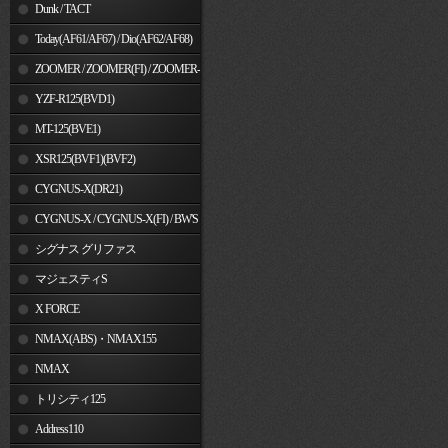
Dunk / TACT
Today(AF61/AF67) / Dio(AF62/AF68)
ZOOMER / ZOOMER(FI) / ZOOMER-
X
YZF-R125(BVD1)
MT-125(BVE1)
XSR125(BVF1)(BVF2)
CYGNUS-X(DR21)
CYGNUS-X / CYGNUS-X(FI) / BW'S
125
シグナス グリファス
マジェスティS
X FORCE
NMAX(ABS)・NMAX155
NMAX
トリシティ125
Address110