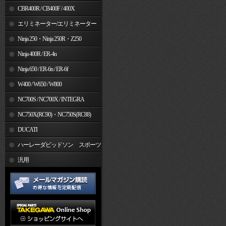
CBR400R / CB400F / 400X
エリミネーター/エリミネーター
SE
Ninja 250・Ninja 250R・Z250
Ninja 400R / ER-4n
Ninja 650 / ER-6n / ER-6f
W400 / W650 / W800
NC700S / NC700X / INTEGRA
NC750X(RC90)・NC750S(RC88)
DUCATI
ハーレーダビッドソン スポーツ
スター
汎用