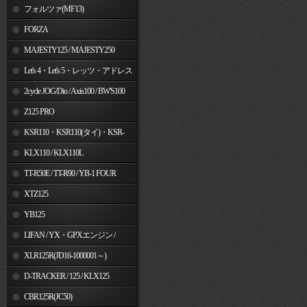
フォルツァ(MF13)
FORZA
MAJESTY125 / MAJESTY250
Let's 4・Let's 5・レッツ・アドレス
V50
2cycle JOG/Dio / Axis100 / BW'S100
Z125 PRO
KSR110・KSR110(タイ)・KSR-
I/II・KSR PRO
KLX110 / KLX110L
TT-R50E / TT-R90 / YB-1 FOUR
XTZ125
YB125
LIFAN / YX・GPXエンジン /
Jincheng
XLR125R(JD16-1000001～)
D-TRACKER / 125 / KLX125
CBR125R(JC50)