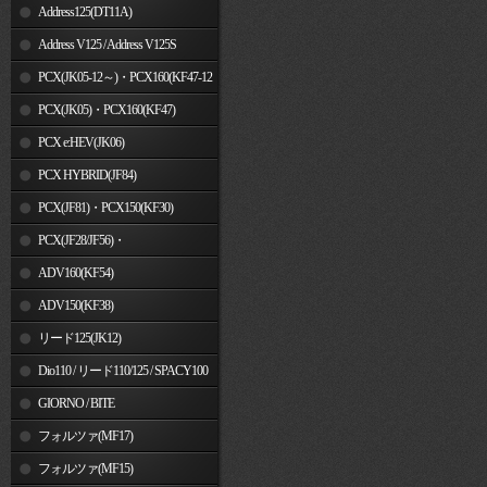
Address125(DT11A)
Address V125 / Address V125S
PCX(JK05-12～)・PCX160(KF47-12
～)
PCX(JK05)・PCX160(KF47)
PCX e:HEV(JK06)
PCX HYBRID(JF84)
PCX(JF81)・PCX150(KF30)
PCX(JF28/JF56)・
PCX150(KF12/KF18)
ADV160(KF54)
ADV150(KF38)
リード125(JK12)
Dio110 / リード110/125 / SPACY100
GIORNO / BITE
フォルツァ(MF17)
フォルツァ(MF15)