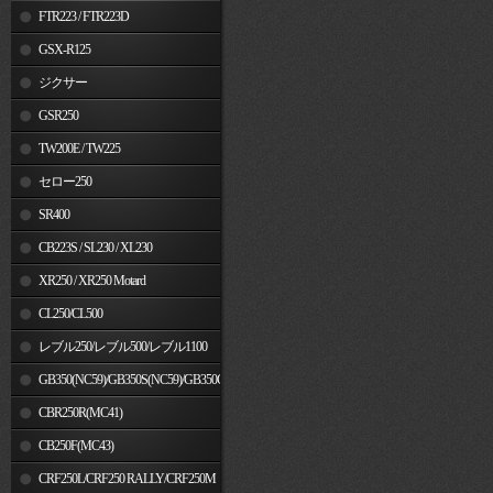
FTR223 / FTR223D
GSX-R125
ジクサー
GSR250
TW200E / TW225
セロー250
SR400
CB223S / SL230 / XL230
XR250 / XR250 Motard
CL250/CL500
レブル250/レブル500/レブル1100
GB350(NC59)/GB350S(NC59)/GB350C(NC64)
CBR250R(MC41)
CB250F(MC43)
CRF250L/CRF250 RALLY/CRF250M