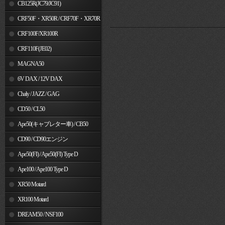
MSX125
CB125R(JC79/JC91)
CRF50F・XR50R / CRF70F・XR70R
CRF100F/XR100R
CRF110F(JE02)
MAGNA50
6V DAX / 12V DAX
Chaly / JAZZ / GAG
CD50 / CL50
Ape50(キャブレター車) / CB50
CD90 / CD90エンジン
Ape50(FI) / Ape50(FI) Type D
Ape100 / Ape100 Type D
XR50 Motard
XR100 Motard
DREAM50 / NSF100