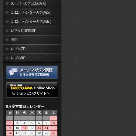
スーパーカブC125(JA48)
CT125・ハンターカブ(JA55)
CT125・ハンターカブ(JA65)
レブル1100/1100T
汎用
レブル250
レブル500
8月度営業日カレンダー
日
月
火
水
木
金
土
1
2
3
4
5
6
7
8
9
10
11
12
13
14
15
16
17
18
19
20
21
22