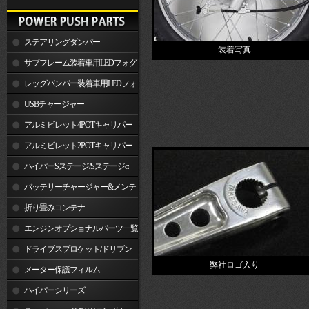
ステアリングダンパー
装着写真
サブフレーム装着車用LEDフォグ
ランプ
レッグバンパー装着車用LEDフォ
グランプ
USBチャージャー
アルミビレット4POTキャリパー
関連製品
アルミビレット2POTキャリパー
関連製品
ハイパーSステージ/Sステージα
バッテリーチャージャー&メンテ
ナー
折り畳みコンテナ
エンジンオプショナルパーツ一覧
ドライブスプロケット/ドリブン
弊社ロゴ入り
スプロケット
メーター保護フィルム
ハイパーシリーズ