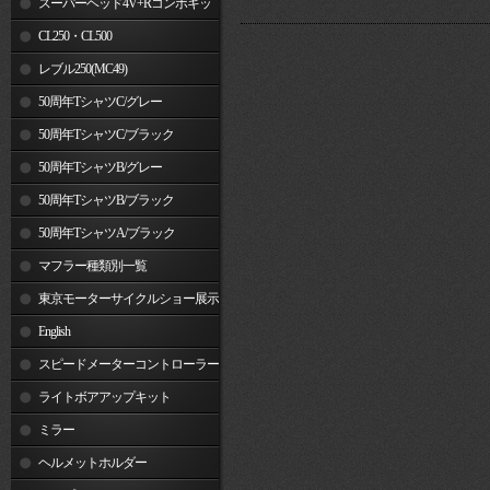
スーパーヘッド4V+Rコンボキッ
ト
CL250・CL500
レブル250(MC49)
50周年TシャツC/グレー
50周年TシャツC/ブラック
50周年TシャツB/グレー
50周年TシャツB/ブラック
50周年TシャツA/ブラック
マフラー種類別一覧
東京モーターサイクルショー展示
車両
English
スピードメーターコントローラー
ライトボアアップキット
ミラー
ヘルメットホルダー