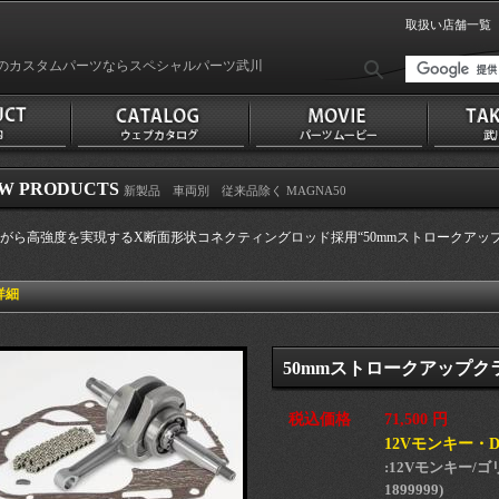
取扱い店舗一覧
のカスタムパーツならスペシャルパーツ武川
W PRODUCTS
新製品 車両別 従来品除く MAGNA50
がら高強度を実現するX断面形状コネクティングロッド採用“50mmストロークアッ
詳細
50mmストロークアップクラン
税込価格
71,500 円
12Vモンキー・
:12Vモンキー/ゴリラ
1899999)