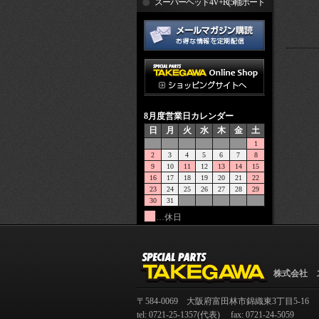
R
スーパーヘッド4V+R(5軸ポート
加工)
8月度営業日カレンダー
日
月
火
水
木
金
土
1
2
3
4
5
6
7
8
9
10
11
12
13
14
15
16
17
18
19
20
21
22
23
24
25
26
27
28
29
30
31
…休日
株式会社 
〒584-0069 大阪府富田林市錦織東3丁目5-16
tel: 0721-25-1357(代表) fax: 0721-24-5059