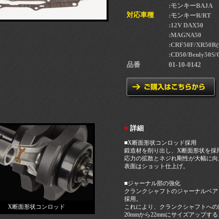
:モンキーBAJA
対応車種
:モンキーR/RT
:12V DAX50
:MAGNA50
:CRF50F/XR50
:CD50/Benly50S
品番
01-10-0142
■
詳細
■X断面形状コンロッド採用
鍛造材を削り出し、X断面形状を採
応力の拡散とネジれ剛性が大幅に向
表面はショット仕上げ。
■ジャーナル部の強化
クランクシャフトのジャーナルベア
採用。
X断面形状コンロッド
これにより、クランクシャフトへの
20mmから22mmにサイズアップ