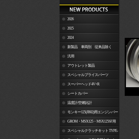
2026
2025
2024
新製品 車両別 従来品除く
汎用
アウトレット製品
スペシャルプライスパーツ
スーパーヘッド4V+R
シートカバー
温度計/空燃比計
モンキー125(JB02)用エンジンパー
ツ
GROM・MSX125・MSX125SF用
エンジンパーツ
スペシャルクラッチキット TYPE-