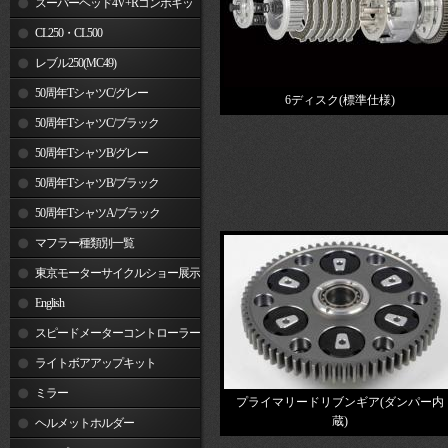
スーパーヘッド4V+Rコンボキッ
ト
CL250・CL500
レブル250(MC49)
50周年TシャツC/グレー
6ディスク(標準仕様)
50周年TシャツC/ブラック
50周年TシャツB/グレー
50周年TシャツB/ブラック
50周年TシャツA/ブラック
マフラー種類別一覧
東京モーターサイクルショー展示
車両
English
スピードメーターコントローラー
ライトボアアップキット
ミラー
プライマリードリブンギア(ダンパー内
蔵)
ヘルメットホルダー