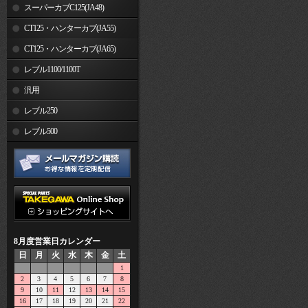
スーパーカブC125(JA48)
CT125・ハンターカブ(JA55)
CT125・ハンターカブ(JA65)
レブル1100/1100T
汎用
レブル250
レブル500
8月度営業日カレンダー
日
月
火
水
木
金
土
1
2
3
4
5
6
7
8
9
10
11
12
13
14
15
16
17
18
19
20
21
22