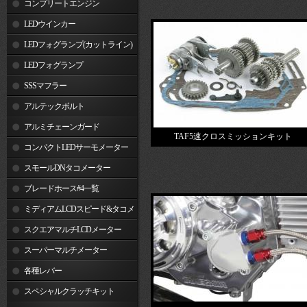
コンプリートエンジン
LEDウインカー
LEDフォグランプ(カットライン)
LEDフォグランプ
SSSマフラー
アルテックボルト
アルミチェーンガード
TAF5速クロスミッションキット
コンパクトLEDサーモメーター
スモールDNタコメーター
ブレードホース#4一覧
ミディアムLCDスピード&タコメ
ーター
スクエアマルチLCDメーター
スーパーマルチメーター
各種レバー
スペシャルクラッチキット