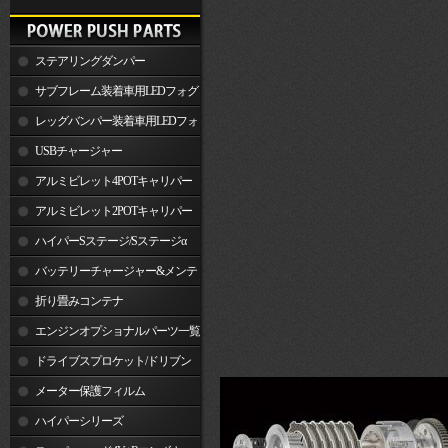
ステアリングダンパー
サブフレーム装着車用LEDフォグ
ランプ
レッグバンパー装着車用LEDフォ
グランプ
USBチャージャー
アルミビレット4POTキャリパー
関連製品
アルミビレット2POTキャリパー
関連製品
ハイパーSステージ/Sステージα
バッテリーチャージャー&メンテ
ナー
折り畳みコンテナ
エンジンオプショナルパーツ一覧
ドライブスプロケット/ドリブン
スプロケット
メーター保護フィルム
ハイパーシリーズ