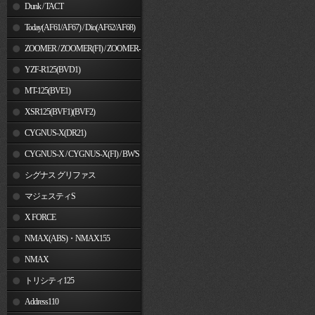
Dunk / TACT
Today(AF61/AF67) / Dio(AF62/AF68)
ZOOMER / ZOOMER(FI) / ZOOMER-
X
YZF-R125(BVD1)
MT-125(BVE1)
XSR125(BVF1)(BVF2)
CYGNUS-X(DR21)
CYGNUS-X / CYGNUS-X(FI) / BW'S
125
シグナス グリファス
マジェスティS
X FORCE
NMAX(ABS)・NMAX155
NMAX
トリシティ125
Address110