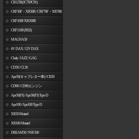
MSX125
CB125R(JC79/JC91)
CRF50F・XR50R / CRF70F・XR70R
CRF100F/XR100R
CRF110F(JE02)
MAGNA50
6V DAX / 12V DAX
Chaly / JAZZ / GAG
CD50 / CL50
Ape50(キャブレター車) / CB50
CD90 / CD90エンジン
Ape50(FI) / Ape50(FI) Type D
Ape100 / Ape100 Type D
XR50 Motard
XR100 Motard
DREAM50 / NSF100