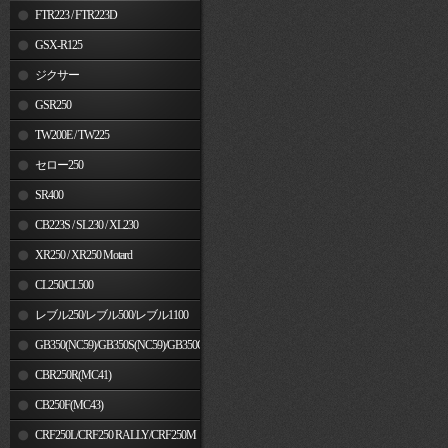
FTR223 / FTR223D
GSX-R125
ジクサー
GSR250
TW200E / TW225
セロー250
SR400
CB223S / SL230 / XL230
XR250 / XR250 Motard
CL250/CL500
レブル250/レブル500/レブル1100
GB350(NC59)/GB350S(NC59)/GB350C(NC64)
CBR250R(MC41)
CB250F(MC43)
CRF250L/CRF250 RALLY/CRF250M