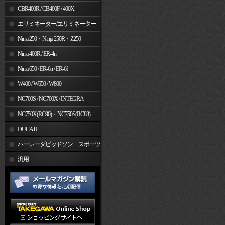
CBR400R / CB400F / 400X
エリミネーター/エリミネーター
SE
Ninja 250・Ninja 250R・Z250
Ninja 400R / ER-4n
Ninja 650 / ER-6n / ER-6f
W400 / W650 / W800
NC700S / NC700X / INTEGRA
NC750X(RC90)・NC750S(RC88)
DUCATI
ハーレーダビッドソン スポーツ
スター
汎用