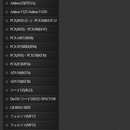
Address125(DT11A)
Address V125 / Address V125S
PCX(JK05-12～)・PCX160(KF47-12
～)
PCX(JK05)・PCX160(KF47)
PCX e:HEV(JK06)
PCX HYBRID(JF84)
PCX(JF81)・PCX150(KF30)
PCX(JF28/JF56)・
PCX150(KF12/KF18)
ADV160(KF54)
ADV150(KF38)
リード125(JK12)
Dio110 / リード110/125 / SPACY100
GIORNO / BITE
フォルツァ(MF17)
フォルツァ(MF15)