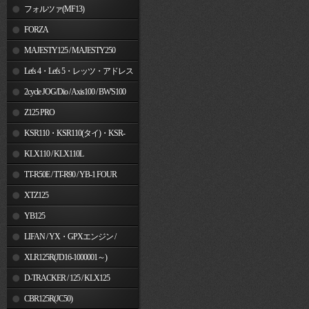
フォルツァ(MF13)
FORZA
MAJESTY125 / MAJESTY250
Let's 4・Let's 5・レッツ・アドレス
V50
2cycle JOG/Dio / Axis100 / BW'S100
Z125 PRO
KSR110・KSR110(タイ)・KSR-
I/II・KSR PRO
KLX110 / KLX110L
TT-R50E / TT-R90 / YB-1 FOUR
XTZ125
YB125
LIFAN / YX・GPXエンジン /
Jincheng
XLR125R(JD16-1000001～)
D-TRACKER / 125 / KLX125
CBR125R(JC50)