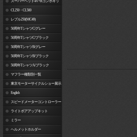
スーパーヘッド4V+Rコンボキッ
ト
CL250・CL500
レブル250(MC49)
50周年TシャツC/グレー
50周年TシャツC/ブラック
50周年TシャツB/グレー
50周年TシャツB/ブラック
50周年TシャツA/ブラック
マフラー種類別一覧
東京モーターサイクルショー展示
車両
English
スピードメーターコントローラー
ライトボアアップキット
ミラー
ヘルメットホルダー