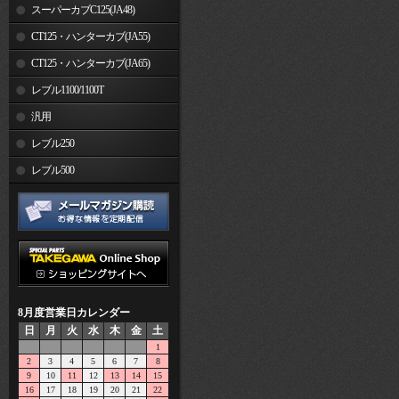
スーパーカブC125(JA48)
CT125・ハンターカブ(JA55)
CT125・ハンターカブ(JA65)
レブル1100/1100T
汎用
レブル250
レブル500
8月度営業日カレンダー
日
月
火
水
木
金
土
1
2
3
4
5
6
7
8
9
10
11
12
13
14
15
16
17
18
19
20
21
22