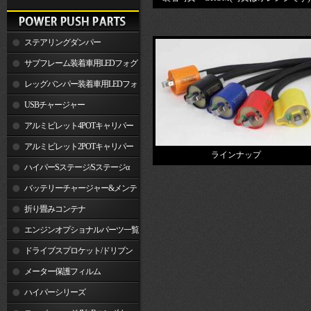
ステアリングダンパー
サブフレーム装着車用LEDフォグ
ランプ
レッグバンパー装着車用LEDフォ
グランプ
USBチャージャー
アルミビレット4POTキャリパー
関連製品
アルミビレット2POTキャリパー
ラインナップ
関連製品
ハイパーSステージ/Sステージα
バッテリーチャージャー&メンテ
ナー
折り畳みコンテナ
エンジンオプショナルパーツ一覧
ドライブスプロケット/ドリブン
スプロケット
メーター保護フィルム
ハイパーシリーズ