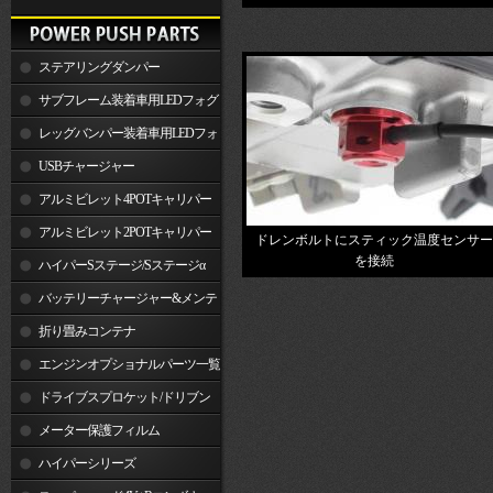
ステアリングダンパー
サブフレーム装着車用LEDフォグ
ランプ
レッグバンパー装着車用LEDフォ
グランプ
USBチャージャー
アルミビレット4POTキャリパー
関連製品
アルミビレット2POTキャリパー
ドレンボルトにスティック温度センサー
を接続
関連製品
ハイパーSステージ/Sステージα
バッテリーチャージャー&メンテ
ナー
折り畳みコンテナ
エンジンオプショナルパーツ一覧
ドライブスプロケット/ドリブン
スプロケット
メーター保護フィルム
ハイパーシリーズ