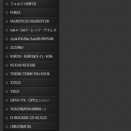
フォルツァ(MF13)
FORZA
MAJESTY125 / MAJESTY250
Let's 4・Let's 5・レッツ・アドレス
V50
2cycle JOG/Dio / Axis100 / BW'S100
Z125 PRO
KSR110・KSR110(タイ)・KSR-
I/II・KSR PRO
KLX110 / KLX110L
TT-R50E / TT-R90 / YB-1 FOUR
XTZ125
YB125
LIFAN / YX・GPXエンジン /
Jincheng
XLR125R(JD16-1000001～)
D-TRACKER / 125 / KLX125
CBR125R(JC50)