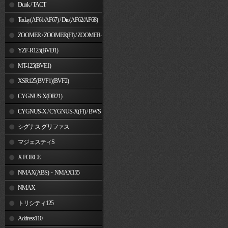
Dunk / TACT
Today(AF61/AF67) / Dio(AF62/AF68)
ZOOMER / ZOOMER(FI) / ZOOMER-
X
YZF-R125(BVD1)
MT-125(BVE1)
XSR125(BVF1)(BVF2)
CYGNUS-X(DR21)
CYGNUS-X / CYGNUS-X(FI) / BW'S
125
シグナス グリファス
マジェスティS
X FORCE
NMAX(ABS)・NMAX155
NMAX
トリシティ125
Address110