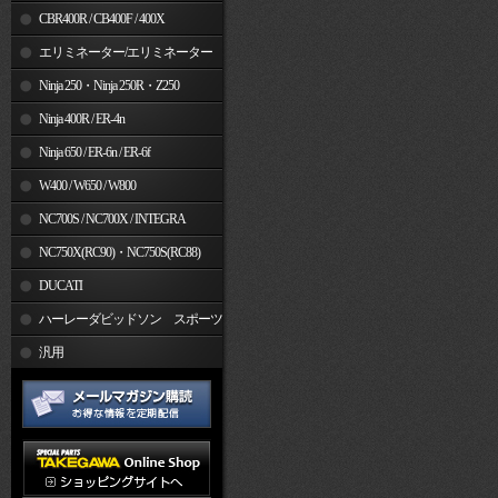
CBR400R / CB400F / 400X
エリミネーター/エリミネーター
SE
Ninja 250・Ninja 250R・Z250
Ninja 400R / ER-4n
Ninja 650 / ER-6n / ER-6f
W400 / W650 / W800
NC700S / NC700X / INTEGRA
NC750X(RC90)・NC750S(RC88)
DUCATI
ハーレーダビッドソン スポーツ
スター
汎用