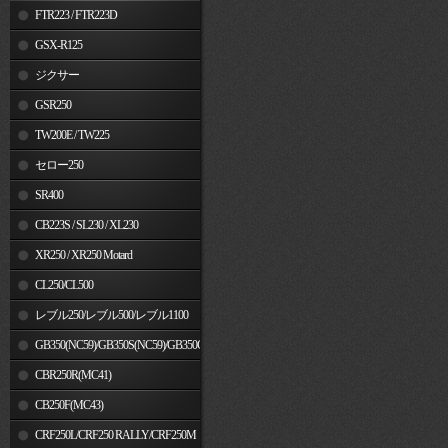
FTR223 / FTR223D
GSX-R125
ジクサー
GSR250
TW200E / TW225
セロー250
SR400
CB223S / SL230 / XL230
XR250 / XR250 Motard
CL250/CL500
レブル250/レブル500/レブル1100
GB350(NC59)/GB350S(NC59)/GB350C(NC64)
CBR250R(MC41)
CB250F(MC43)
CRF250L/CRF250 RALLY/CRF250M