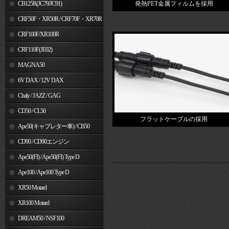
MSX125
CB125R(JC79/JC91)
発熱PET金属フィルムを採用
CRF50F・XR50R / CRF70F・XR70R
CRF100F/XR100R
CRF110F(JE02)
MAGNA50
6V DAX / 12V DAX
Chaly / JAZZ / GAG
CD50 / CL50
フラットケーブルの採用
Ape50(キャブレター車) / CB50
CD90 / CD90エンジン
Ape50(FI) / Ape50(FI) Type D
Ape100 / Ape100 Type D
XR50 Motard
XR100 Motard
DREAM50 / NSF100