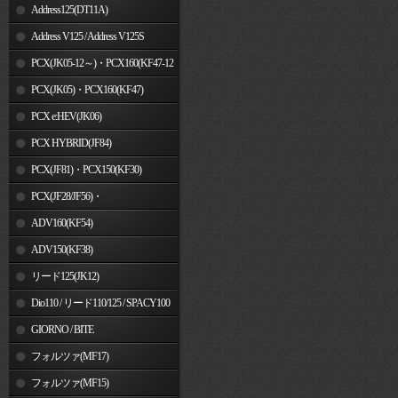
Address125(DT11A)
Address V125 / Address V125S
PCX(JK05-12～)・PCX160(KF47-12
～)
PCX(JK05)・PCX160(KF47)
PCX e:HEV(JK06)
PCX HYBRID(JF84)
PCX(JF81)・PCX150(KF30)
PCX(JF28/JF56)・
PCX150(KF12/KF18)
ADV160(KF54)
ADV150(KF38)
リード125(JK12)
Dio110 / リード110/125 / SPACY100
GIORNO / BITE
フォルツァ(MF17)
フォルツァ(MF15)