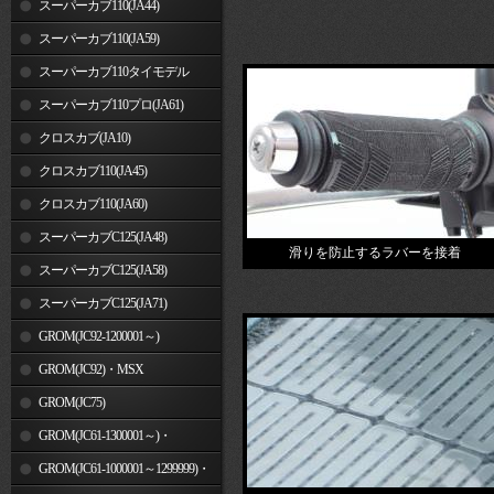
スーパーカブ110(JA44)
スーパーカブ110(JA59)
スーパーカブ110タイモデル
(MLHJA56)
スーパーカブ110プロ(JA61)
クロスカブ(JA10)
クロスカブ110(JA45)
クロスカブ110(JA60)
スーパーカブC125(JA48)
滑りを防止するラバーを接着
スーパーカブC125(JA58)
スーパーカブC125(JA71)
GROM(JC92-1200001～)
GROM(JC92)・MSX
GROM(MLHJC92)
GROM(JC75)
GROM(JC61-1300001～)・
MSX125SF
GROM(JC61-1000001～1299999)・