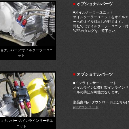
■
オプショナルパーツ
■オイルクーラーユニット
オイルクーラーユニットをオイルエ
ーへのオイル取出しが行えます。
弊社ではオイルクーラーユニット付
WEBカタログをご覧下さい。
ョナルパーツ:オイルクーラーユニ
ット
■
オプショナルパーツ
■インラインサーモユニット
オイルラインに弊社製インラインサ
ールの防止が可能になります。
製品案内pdfダウンロードはこちら(2
pdfダウンロード
ョナルパーツ:インラインサーモユ
ニット