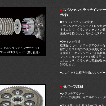
■
スペシャルクラッチインナーキッ
仕様)
■クラッチユニットの変更
ノーマルクランクシャフト(1次側)
することで、クランクシャフトの負
量化が可能になり、軽やかなスロッ
■6ディスク仕様
従来品に比べ、クラッチアウターな
ペシャルクラッチインナーキット
散によるロス馬力の減少や更なるレ
PE-R(WET/スリッパー無し仕様)
を実現し、エンジンパワーを無駄無
フリクションディスクを6枚採用し
これにより、クラッチの容量が従来
対応します。
■このキットは標準仕様(スリッパー
■
各パーツ詳細
■クラッチアウター
クラッチ接続時、ギア等のショック
■アルミ削り出しリフタープレート