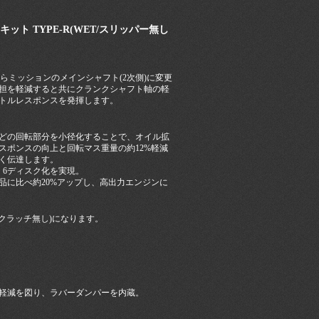
ト TYPE-R(WET/スリッパー無し
からミッションのメインシャフト(2次側)に変更
担を軽減すると共にクランクシャフト軸の軽
トルレスポンスを発揮します。
どの回転部分を小径化することで、オイル拡
スポンスの向上と回転マス重量の約12%軽減
く伝達します。
、6ディスク化を実現。
品に比べ約20%アップし、高出力エンジンに
クラッチ無し)になります。
軽減を図り、ラバーダンパーを内蔵。