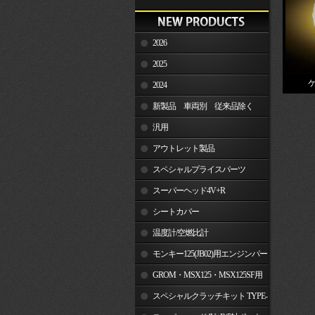
2026
2025
2024
新製品 車両別 従来品除く
汎用
アウトレット製品
スペシャルプライスパーツ
スーパーヘッド4V+R
シートカバー
温度計/空燃比計
モンキー125(JB02)用エンジンパー
ツ
GROM・MSX125・MSX125SF用
エンジンパーツ
スペシャルクラッチキット TYPE-