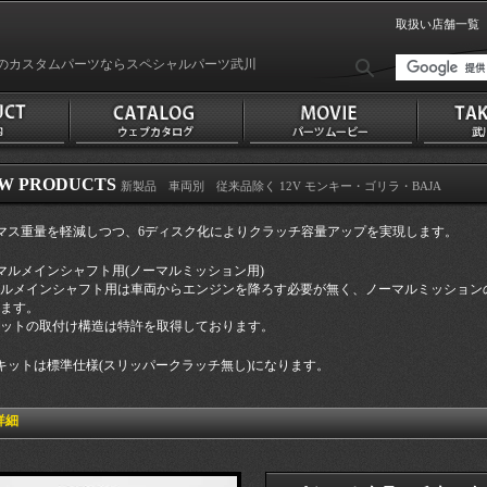
取扱い店舗一覧
のカスタムパーツならスペシャルパーツ武川
W PRODUCTS
新製品 車両別 従来品除く 12V モンキー・ゴリラ・BAJA
マス重量を軽減しつつ、6ディスク化によりクラッチ容量アップを実現します。
マルメインシャフト用(ノーマルミッション用)
ルメインシャフト用は車両からエンジンを降ろす必要が無く、ノーマルミッション
ます。
ットの取付け構造は特許を取得しております。
キットは標準仕様(スリッパークラッチ無し)になります。
詳細