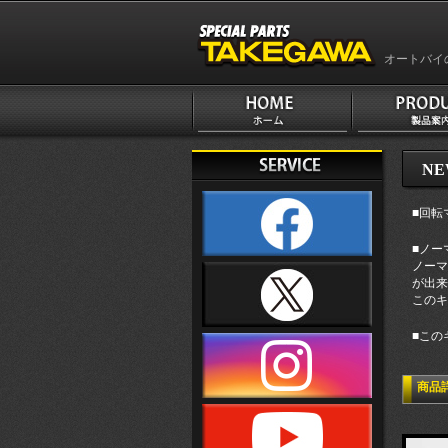
オートバイ
NE
■回転
■ノー
ノーマ
が出来
このキ
■この
商品