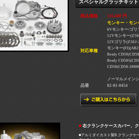
スペシャルクラッチキット TY
税込価格
116,600 円
モンキー・モンキー
6Vモンキー/ゴリラ(Z
12Vモンキー(Z50J-
12Vゴリラ(Z50J-2
モンキー(FI)(AB2
対応車種
Benly CD50(CD5
Benly CD50S(CD
CD50(CD50-2000
ノーマルメインシ
品番
02-01-0454
■
右クランクケースカバー、ク
■アルミダイカスト製R.クランクケ