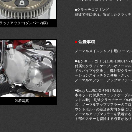
■クラッチスプリング
耐疲労性に優れ、安定したクラッチ
ラッチアウター(ダンパー内蔵)
■
注意事項
ノーマルメインシャフト用(ノーマ
■モンキー・ゴリラ(Z50J-1300017
付属のクラッチケーブルがノーマル
ドルパイプを交換し、弊社製クラッ
ーションスイッチをご使用下さい
ノーマルマフラー、アップマフラー
■Benly CL50に取り付ける場合
本キットに付属のクラッチケーブル(
ンドル時) 別途クラッチケーブル(9
装着写真
又、ノーマルアップマフラーのフロ
ウントボルトの差込み方向を逆にし
ノーマルアップマフラーを装着する
ト部のステーを切除する必要があり