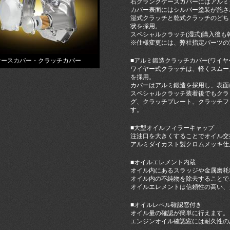
右クランクケースカバーにはアルミ
カバー表面にはシルバー塗装が施さ
湿式クラッチと乾式クラッチのどち
状を採用。
スペシャルクラッチ(湿式)購入後
※仕様変更には、弊社指定パーツの
ケースカバー・クラッチカバー
■アルミ鍛造クラッチカバー(ワイヤ
ワイヤー式クラッチは、軽くスムー
を採用。
カバーはアルミ鍛造を採用し、表面
スペシャルクラッチ装着後でもクラ
グ、クラッチプレート、クラッチフ
す。
■大型オイルフィラーキャップ
注油口を大きくすることでオイル交
アルミダイカスト製クロムメッキ仕
■オイルエレメント内蔵
オイル内にあるスラッジや金属磨耗
オイル内の不純物を除去することで
オイルエレメントは信頼性の高い、
■オイルレベル確認窓付き
オイル量の確認が簡単に行えます。
エンジンオイル確認窓には耐久性の