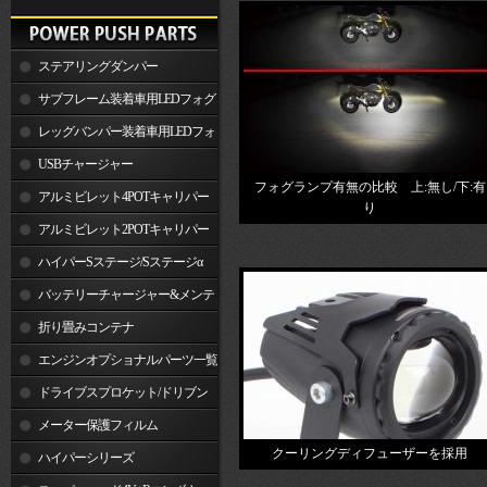
ステアリングダンパー
サブフレーム装着車用LEDフォグ
ランプ
レッグバンパー装着車用LEDフォ
グランプ
USBチャージャー
フォグランプ有無の比較 上:無し/下:有
アルミビレット4POTキャリパー
り
関連製品
アルミビレット2POTキャリパー
関連製品
ハイパーSステージ/Sステージα
バッテリーチャージャー&メンテ
ナー
折り畳みコンテナ
エンジンオプショナルパーツ一覧
ドライブスプロケット/ドリブン
スプロケット
メーター保護フィルム
クーリングディフューザーを採用
ハイパーシリーズ