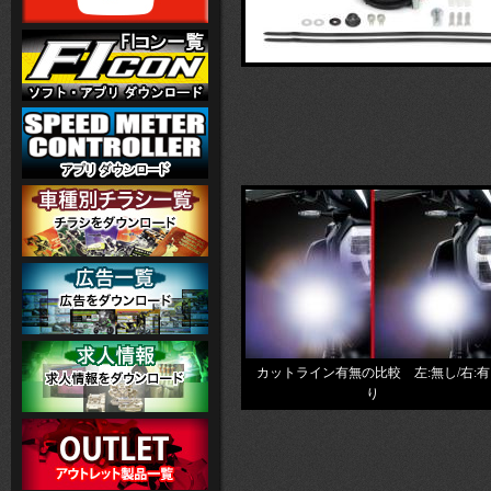
カットライン有無の比較 左:無し/右:有
り