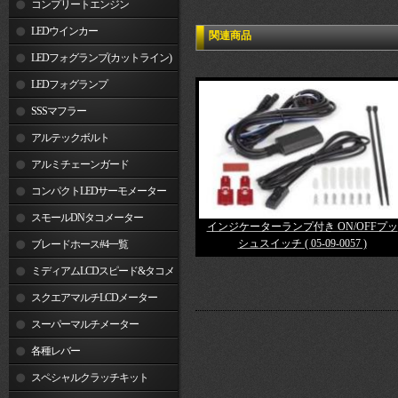
コンプリートエンジン
LEDウインカー
関連商品
LEDフォグランプ(カットライン)
LEDフォグランプ
SSSマフラー
アルテックボルト
アルミチェーンガード
コンパクトLEDサーモメーター
スモールDNタコメーター
インジケーターランプ付き ON/OFFプッ
シュスイッチ ( 05-09-0057 )
ブレードホース#4一覧
ミディアムLCDスピード&タコメ
ーター
スクエアマルチLCDメーター
スーパーマルチメーター
各種レバー
スペシャルクラッチキット