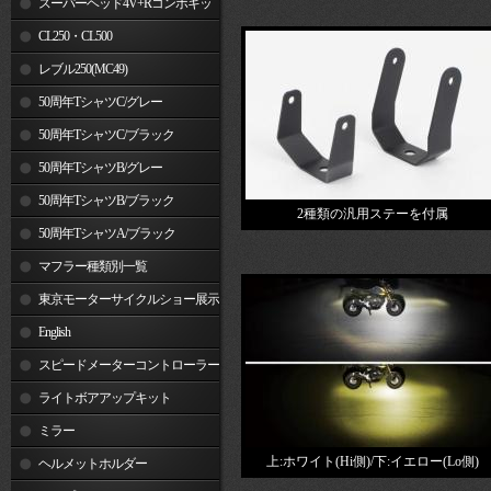
スーパーヘッド4V+Rコンボキッ
ト
CL250・CL500
レブル250(MC49)
50周年TシャツC/グレー
50周年TシャツC/ブラック
50周年TシャツB/グレー
50周年TシャツB/ブラック
2種類の汎用ステーを付属
50周年TシャツA/ブラック
マフラー種類別一覧
東京モーターサイクルショー展示
車両
English
スピードメーターコントローラー
ライトボアアップキット
ミラー
上:ホワイト(Hi側)/下:イエロー(Lo側)
ヘルメットホルダー