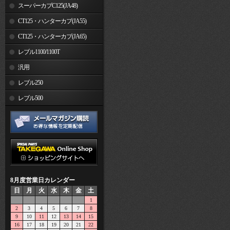
スーパーカブC125(JA48)
CT125・ハンターカブ(JA55)
CT125・ハンターカブ(JA65)
レブル1100/1100T
汎用
レブル250
レブル500
8月度営業日カレンダー
日
月
火
水
木
金
土
1
2
3
4
5
6
7
8
9
10
11
12
13
14
15
16
17
18
19
20
21
22