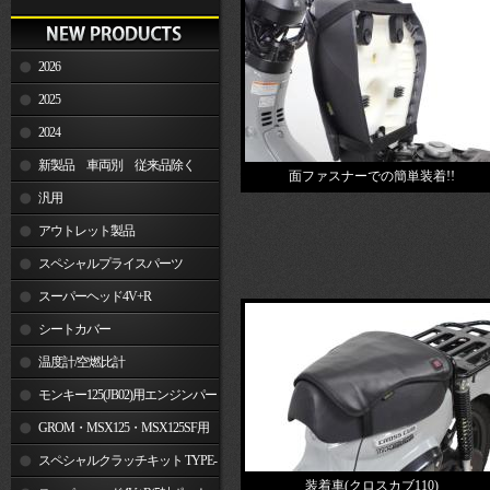
2026
2025
2024
新製品 車両別 従来品除く
面ファスナーでの簡単装着!!
汎用
アウトレット製品
スペシャルプライスパーツ
スーパーヘッド4V+R
シートカバー
温度計/空燃比計
モンキー125(JB02)用エンジンパー
ツ
GROM・MSX125・MSX125SF用
エンジンパーツ
スペシャルクラッチキット TYPE-
装着車(クロスカブ110)