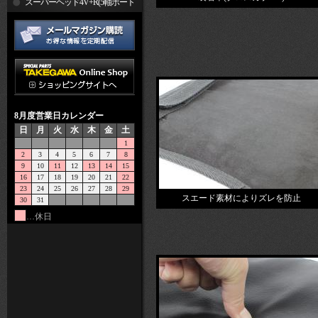
R
スーパーヘッド4V+R(5軸ポート
加工)
8月度営業日カレンダー
日
月
火
水
木
金
土
1
2
3
4
5
6
7
8
9
10
11
12
13
14
15
16
17
18
19
20
21
22
23
24
25
26
27
28
29
スエード素材によりズレを防止
30
31
…休日