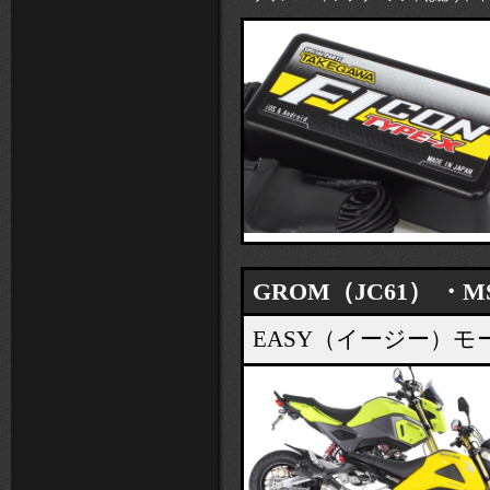
GROM（JC61） ・MS
EASY（イージー）