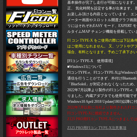
基本操作が完了し走行が可能になります。
正、 気化時間を設定する事が出来ます。 
お楽しみ頂ける内容となっています。 エ
メーター画面やスロットル開度グラフ画面
リにはそれぞれEASY モード、EXPER
ルタイムMAP チェンジ機能を搭載してい
FI コン TYPE-X をご使用の際に
はご使用になれません。 又、ソフトやア
場合、有料となります。予めご了承下さい
[FIコン TYPE-X 使用環境]
■Windows11について
FIコンTYPE-e、FIコンTYPE-XはWindo
通信を行うことができず、外付けBluetoot
「BlueSoleil」が対応されなくなったた
2022年7月以降より製作のFIコンTYPE-e
りました。内蔵アダプタでも使用可能です
Windows10 April 2018 Update(
2022年7月以前に当社より製作されたFIコンTY
FIコンTYPE-Xに接続できません。
Z125 PRO用FIコン TYPE-Xにつき
Z125 PRO用FIコン TYPE-X注意事項