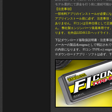
モデル選択にて課金を行う前に接続可能か
【注意事項】
一部有料アプリのインストールが必要にな
アプリインストール前に必ず、注意事項・
ありません。 FIコンは日本仕様として
ん。 弊社製エンジンパーツ装着車用です
ります。 社外品LED/H.I.D.ヘッドラ
下記ダウンロード版取扱説明書・注意事項
メーカーの製品名enigmaとして明記
の内容になります。 FIコン TYPE-eと
※ダウンロードアプリ・ソフトは必ず、下