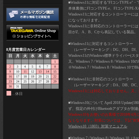
■Windows11に対応する"FIコンTYPE-e"
本体裏側にFIコンTYPE-e、FIコンT
Windows11に対応するコントローラー
になっております。
Windows11に非対応のコントローラー
目がZ、A、B、Cから表記している製品。
■Windows11に対応するコントローラー
8月度営業日カレンダー
（レーザーマーキング：DG、DH、DI、
Windows11のWindows標準ドライ
日
月
火
水
木
金
土
又、Windows 7 / Windows 8 / W
1
2
3
4
5
6
7
8
※Windows 7 / Windows 8 / Win
9
10
11
12
13
14
15
16
17
18
19
20
21
22
■Windows11に非対応のコントローラー
23
24
25
26
27
28
29
（レーザーマーキング：DA、DB、DC、
30
31
Windows11には対応しておりません。
…休日
■Windows10について April 2018
ず、指定の外付けBluetoothアダプタが
Windows10をお使いのお客様で2018年4月に
なくなります。対策については、下記"対
Windows10（1803）対策マニュアル
■Windows 7 / Windows 8 / Windows 10（