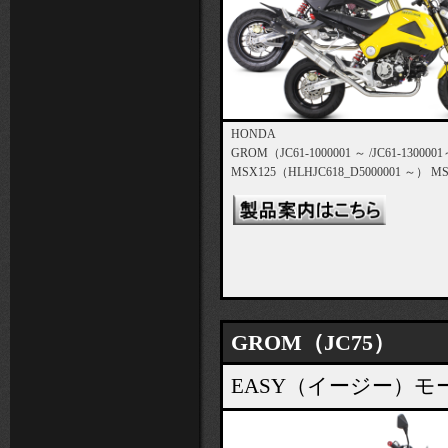
HONDA
GROM（JC61-1000001 ～ /JC61-130000
MSX125（HLHJC618_D5000001 ～） MS
GROM（JC75）
EASY（イージー）