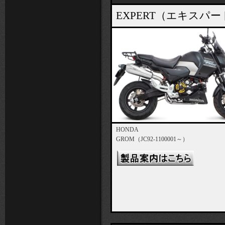
EXPERT（エキス
HONDA
GROM（JC92-1100001～）