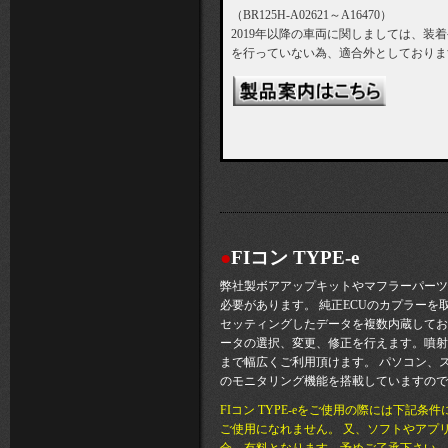
（BR125H-A02621～A16470）
2019年以降の車両に関しましては、装
を行っていない為、適合外としておりま
●
FIコン TYPE-e
弊社製ボアアップキットやマフラーパーツ
必要があります。 純正ECUのカプラーを取
セッティングしたデータを複数内蔵してお
ータの選択、変更、修正を行えます。噴射時間
まで幅広くご利用頂けます。 パソコン、
のモニタリング機能を搭載していますので
FIコン TYPE-eをご使用の際には下
ご使用になれません。 又、ソフトやアプ