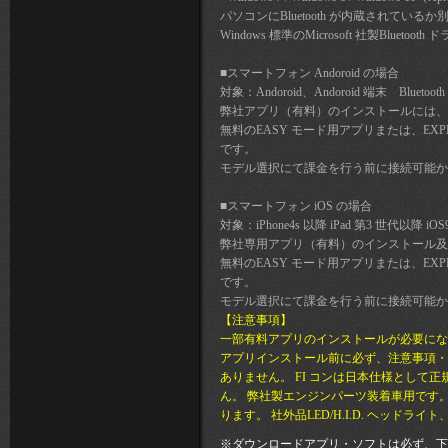
パソコンにBluetooth が内蔵されているか別
Windows 標準のMicrosoft 社製Blue
■スマートフォン Andoroid の場合
対象：Andoroid、Andoroid 端末 Bluet
弊社アプリ（有料）のインストールには、Goo
無料のEASY モード用アプリまたは、EX
です。
モデル選択にて課金を行う前に接続可能か
■スマートフォン iOS の場合
対象：iPhone4s 以降 iPad 第3 世代以降 iO
弊社専用アプリ（有料）のインストール及び
無料のEASY モード用アプリまたは、EX
です。
モデル選択にて課金を行う前に接続可能か
【注意事項】
一部有料アプリのインストールが必要にな
アプリインストール前に必ず、注意事項・
ありません。 FI コンは日本仕様として
ん。 弊社製エンジンパーツ装着車用です
ります。 社外品LED/H.I.D. ヘッ
※ダウンロードアプリ・ソフトは必ず、下