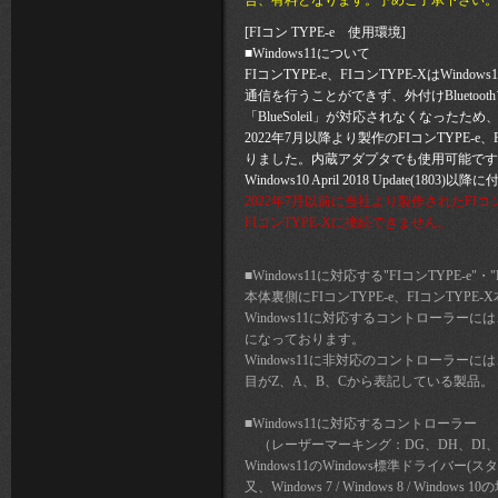
合、有料となります。予めご了承下さい。
[FIコン TYPE-e 使用環境]
■Windows11について
FIコンTYPE-e、FIコンTYPE-XはWindo
通信を行うことができず、外付けBluetoot
「BlueSoleil」が対応されなくなったた
2022年7月以降より製作のFIコンTYPE-e
りました。内蔵アダプタでも使用可能です
Windows10 April 2018 Update(
2022年7月以前に当社より製作されたFIコンTY
FIコンTYPE-Xに接続できません。
■Windows11に対応する"FIコンTYPE-e"
本体裏側にFIコンTYPE-e、FIコンT
Windows11に対応するコントローラー
になっております。
Windows11に非対応のコントローラー
目がZ、A、B、Cから表記している製品。
■Windows11に対応するコントローラー
（レーザーマーキング：DG、DH、DI、
Windows11のWindows標準ドライ
又、Windows 7 / Windows 8 / W