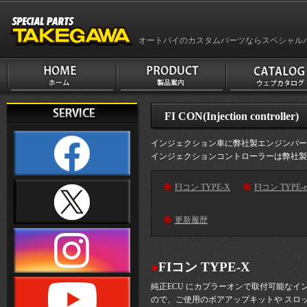
オートバイのカスタムパーツならスペシャル
FI CON(Injection controller)
インジェクション車に弊社製エンジンパー
インジェクションコントローラーは弊社製
FIコン TYPE-X
FIコン TYPE-e
更新履歴
●
FIコン TYPE-X
純正ECU にカプラーオンで取付可能なイ
ので、ご使用のボアアップキットや スロ