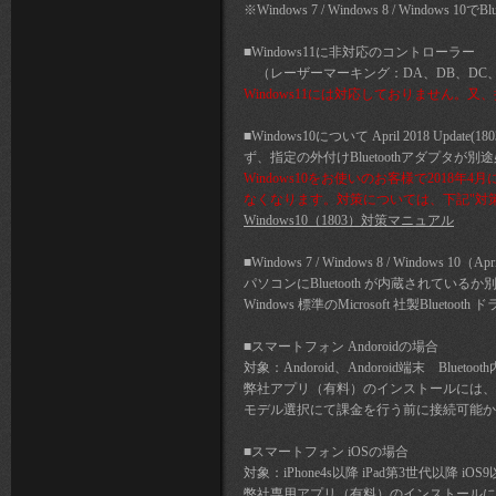
※Windows 7 / Windows 8 / Win
■Windows11に非対応のコントローラー
（レーザーマーキング：DA、DB、DC、
Windows11には対応しておりません。
■Windows10について April 2018
ず、指定の外付けBluetoothアダプタが
Windows10をお使いのお客様で2018年4月に
なくなります。対策については、下記"対
Windows10（1803）対策マニュアル
■Windows 7 / Windows 8 / Windows 10（
パソコンにBluetooth が内蔵されているか別
Windows 標準のMicrosoft 社製Blue
■スマートフォン Andoroidの場合
対象：Andoroid、Andoroid端末 Bluet
弊社アプリ（有料）のインストールには、Goo
モデル選択にて課金を行う前に接続可能か
■スマートフォン iOSの場合
対象：iPhone4s以降 iPad第3世代以降 iOS
弊社専用アプリ（有料）のインストールには、