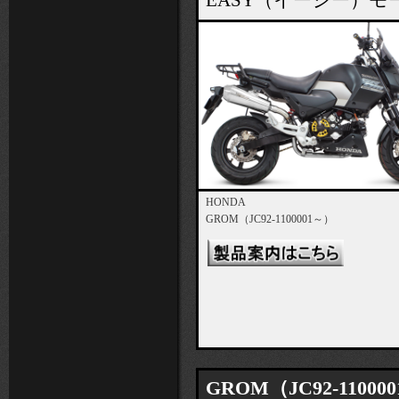
EASY（イージー）
HONDA
GROM（JC92-1100001～）
GROM（JC92-11000