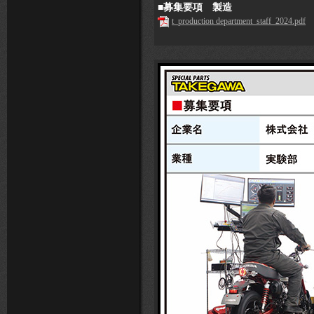
■募集要項 製造
t_production department_staff_2024.pdf