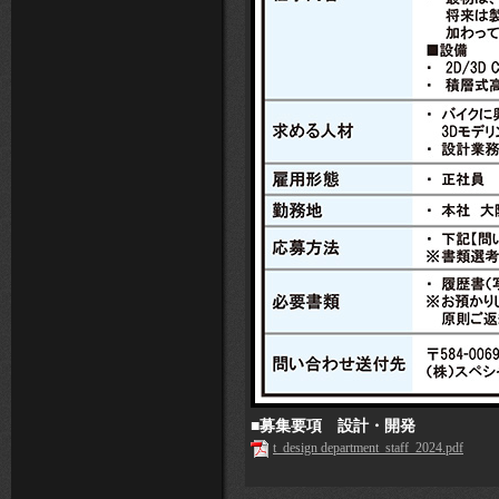
■募集要項 設計・開発
t_design department_staff_2024.pdf