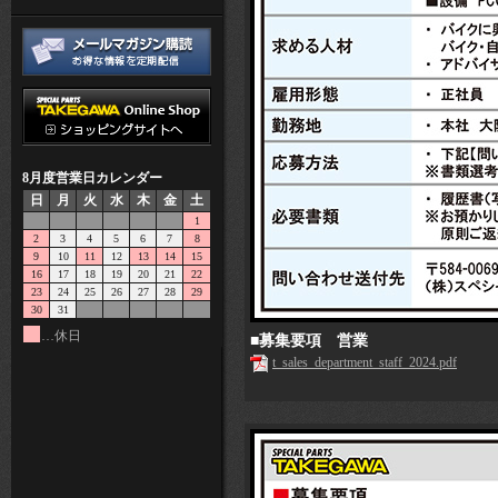
8月度営業日カレンダー
日
月
火
水
木
金
土
1
2
3
4
5
6
7
8
9
10
11
12
13
14
15
16
17
18
19
20
21
22
23
24
25
26
27
28
29
30
31
…休日
■募集要項 営業
t_sales_department_staff_2024.pdf