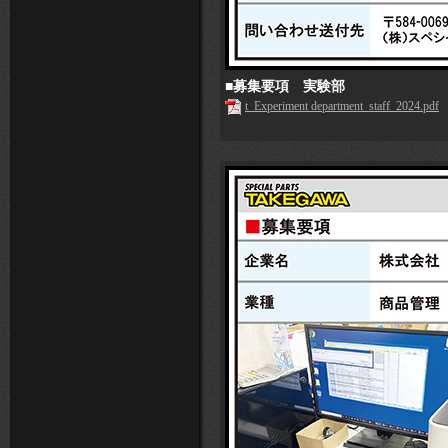
■募集要項 実験部
t_Experiment department_staff_2024.pdf