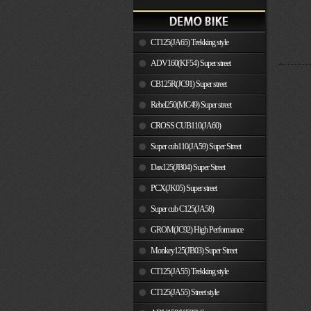
CT125(JA65) Trekking style
ADV160(KF54) Super street
CB125R(JC91) Super street
Rebel250(MC49) Super street
CROSS CUB110(JA60)
Super cub110(JA59) Super Street
Dax125(JB04) Super Street
PCX(JK05) Super street
Super cub C125(JA58)
GROM(JC92) High Performance
Monkey125(JB03) Super Street
CT125(JA55) Trekking style
CT125(JA55) Street style