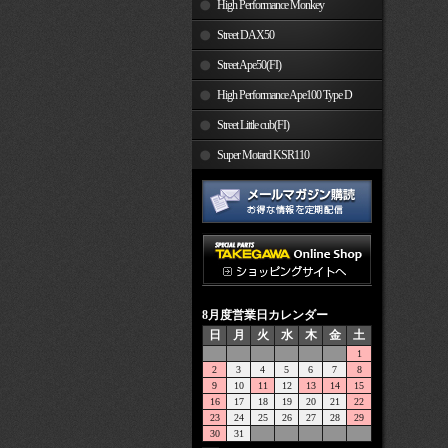
High Performance Monkey
Street DAX50
Street Ape50(FI)
High Performance Ape100 Type D
Street Little cub(FI)
Super Motard KSR110
8月度営業日カレンダー
日
月
火
水
木
金
土
1
2
3
4
5
6
7
8
9
10
11
12
13
14
15
16
17
18
19
20
21
22
23
24
25
26
27
28
29
30
31