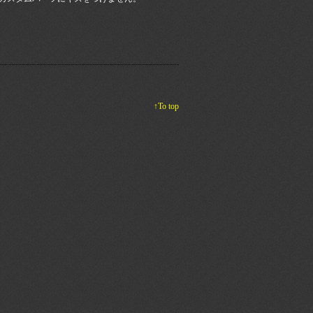
↑To top