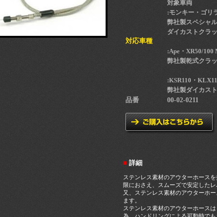
対象車両
:モンキー・ゴリラ・
弊社製スペシャル
ダイカストクラッ
対応車種
:Ape・XR50/100 
弊社製乾式クラ
:KSR110・KLX1
弊社製ダイカス
品番
00-02-0211
■
詳細
ステンレス素材のアウターホースを
限におさえ、スムーズで安定したレ
又、ステンレス素材のアウターホー
ます。
ステンレス素材のアウターホースは
為、ハンドリングによる可動時でも