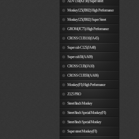
ADV150(KF38) Super street
Monkey125(JB02) High Performance
Monkey125(JB02) Super Street
GROM(JC75) High Performance
CROSS CUB110(JA45)
Super cub C125(JA48)
Super cub50(AA09)
CROSS CUB(JA10)
CROSS CUB50(AA06)
Monkey(FI) High Performance
Z125 PRO
Street 8inch Monkey
Street 8inch Special Monkey(FI)
Street 8inch Special Monkey
Super street Monkey(FI)