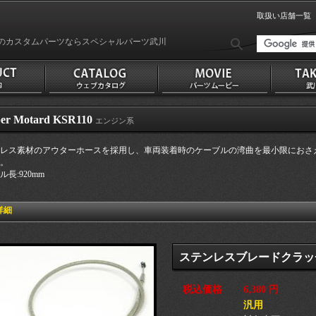
取扱い店舗一覧
のカスタムパーツならスペシャルパーツ武川
er Motard KSR110
エンジン系
レス素材のアウターホースを採用し、車両装着時のケーブルの湾曲を最小限におさ
。
長:920mm
詳細
ステンレスブレードクラッチケ
税込価格
6,380 円
汎用