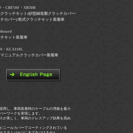
CRF50F・XR50R
クラッチキット(砂型鋳造製クラッチカバー/
チカバー)/乾式クラッチキット装着車
Motard
ッチキット装着車
10・KLX110L
トマニュアルクラッチカバー装着車
採用し、車両装着時のケーブルの湾曲を最小
バーワークを実現します。
スが美しく、車両のドレスアップ効果を高め
ビニールカバーでコーティングされている
カスタムパーツにキズをつけません。