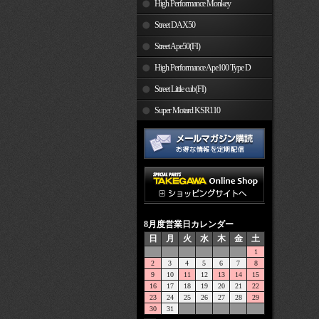
High Performance Monkey
Street DAX50
Street Ape50(FI)
High Performance Ape100 Type D
Street Little cub(FI)
Super Motard KSR110
8月度営業日カレンダー
日
月
火
水
木
金
土
1
2
3
4
5
6
7
8
9
10
11
12
13
14
15
16
17
18
19
20
21
22
23
24
25
26
27
28
29
30
31