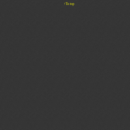
↑To top