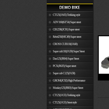
CT125(JA65) Trekking style
ADV160(KF54) Super street
CB125R(JC91) Super street
Rebel250(MC49) Super street
CROSS CUB110(JA60)
Super cub110(JA59) Super Street
Dax125(JB04) Super Street
PCX(JK05) Super street
Super cub C125(JA58)
GROM(JC92) High Performance
Monkey125(JB03) Super Street
CT125(JA55) Trekking style
CT125(JA55) Street style