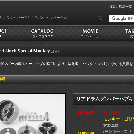
取扱い店舗一覧
のカスタムパーツならスペシャルパーツ武川
eet 8inch Special Monkey
足回り
ダンパー内蔵ホイールハブの採用により、駆動時、バックトルク時にかかる負担を
詳細
リアドラムダンパーハブキ
税込価格
26,400 円
モンキー・ゴリ
対象車両
:モンキー・ゴリラ(Z5