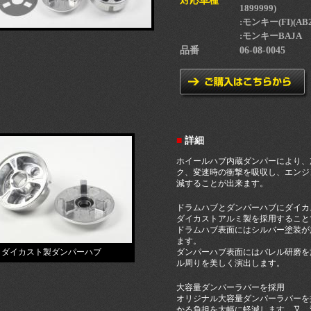
対応車種
1899999)
:モンキー(FI)(AB2
:モンキーBAJA
品番
06-08-0045
■
詳細
ホイールハブ内蔵ダンパーにより、
ク、変速時の衝撃を吸収し、エンジ
減することが出来ます。
ドラムハブとダンパーハブにダイカ
ダイカストアルミ製を採用すること
ドラムハブ表面にはシルバー塗装が
ます。
ダイカスト製ダンパーハブ
ダンパーハブ表面にはバレル研磨を
ル周りを美しく演出します。
大容量ダンパーラバーを採用
オリジナル大容量ダンパーラバーを
かる負担を大幅に軽減します。又、