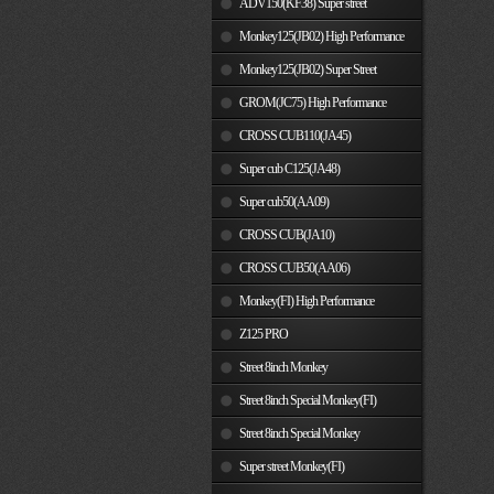
ADV150(KF38) Super street
Monkey125(JB02) High Performance
Monkey125(JB02) Super Street
GROM(JC75) High Performance
CROSS CUB110(JA45)
Super cub C125(JA48)
Super cub50(AA09)
CROSS CUB(JA10)
CROSS CUB50(AA06)
Monkey(FI) High Performance
Z125 PRO
Street 8inch Monkey
Street 8inch Special Monkey(FI)
Street 8inch Special Monkey
Super street Monkey(FI)