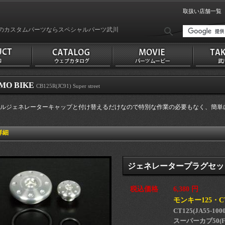
取扱い店舗一覧
のカスタムパーツならスペシャルパーツ武川
MO BIKE
CB125R(JC91) Super street
ルジェネレーターキャップと付け替えるだけなので特別な作業の必要もなく、簡単
詳細
ジェネレータープラグセット
税込価格
6,380 円
モンキー125・C
CT125(JA55-100
スーパーカブ50(FI)