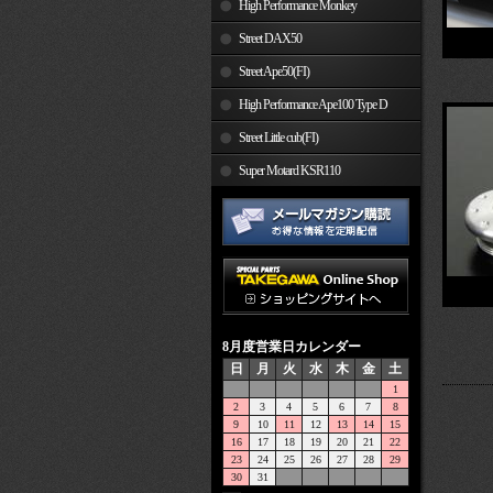
High Performance Monkey
Street DAX50
Street Ape50(FI)
High Performance Ape100 Type D
Street Little cub(FI)
Super Motard KSR110
8月度営業日カレンダー
日
月
火
水
木
金
土
1
2
3
4
5
6
7
8
9
10
11
12
13
14
15
16
17
18
19
20
21
22
23
24
25
26
27
28
29
30
31