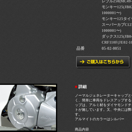
レブル250(MC49-
モンキー125(JB02-
1000001〜)
モンキー125タイモ
スーパーカブC125(JA
1000001〜)
ダックス125(JB04-
CRF110F(JE02-1
品番
05-02-0051
■
詳細
ノーマルジェネレーターキャップと
く、簡単に車両をドレスアップする
ップは、アルミ材をダイヤモンドチ
トが施しています。又、中央には弊
す。
アルマイトのカラーはシルバー
商品内容