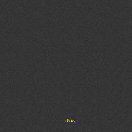
↑To top