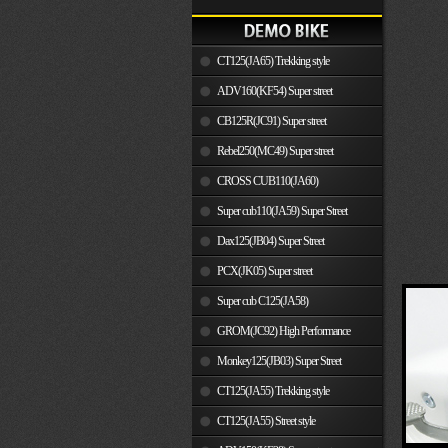
CT125(JA65) Trekking style
ADV160(KF54) Super street
CB125R(JC91) Super street
Rebel250(MC49) Super street
CROSS CUB110(JA60)
Super cub110(JA59) Super Street
Dax125(JB04) Super Street
PCX(JK05) Super street
Super cub C125(JA58)
GROM(JC92) High Performance
Monkey125(JB03) Super Street
CT125(JA55) Trekking style
CT125(JA55) Street style