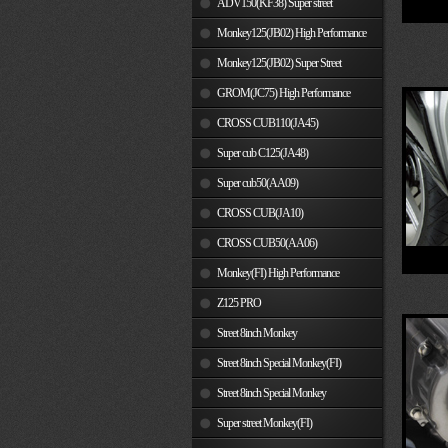
ADV150(KF38) Super street
Monkey125(JB02) High Performance
Monkey125(JB02) Super Street
GROM(JC75) High Performance
CROSS CUB110(JA45)
Super cub C125(JA48)
Super cub50(AA09)
CROSS CUB(JA10)
CROSS CUB50(AA06)
Monkey(FI) High Performance
Z125 PRO
Street 8inch Monkey
Street 8inch Special Monkey(FI)
Street 8inch Special Monkey
Super street Monkey(FI)