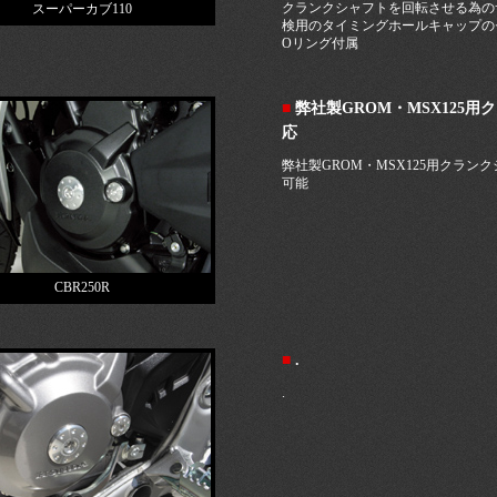
クランクシャフトを回転させる為の
スーパーカブ110
検用のタイミングホールキャップの
Oリング付属
■
弊社製GROM・MSX125
応
弊社製GROM・MSX125用クラ
可能
CBR250R
■
.
.