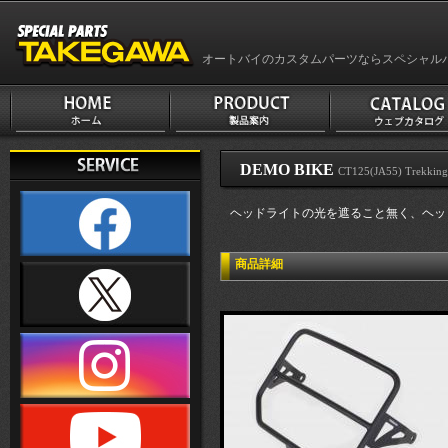
オートバイのカスタムパーツならスペシャル
DEMO BIKE
CT125(JA55) Trekking 
ヘッドライトの光を遮ること無く、ヘッ
商品詳細