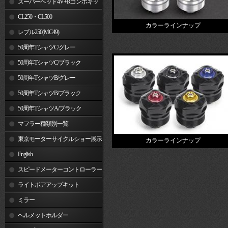
スーパーヘッド4V+Rコンボキッ
ト
CL250・CL500
カラーラインナップ
レブル250(MC49)
50周年TシャツC/グレー
50周年TシャツC/ブラック
50周年TシャツB/グレー
50周年TシャツB/ブラック
50周年TシャツA/ブラック
マフラー種類別一覧
東京モーターサイクルショー展示
カラーラインナップ
車両
English
スピードメーターコントローラー
ライトボアアップキット
ミラー
ヘルメットホルダー