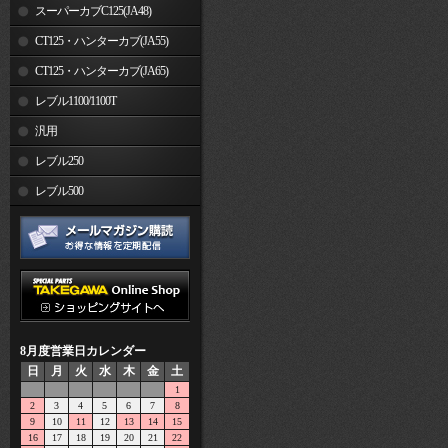
スーパーカブC125(JA48)
CT125・ハンターカブ(JA55)
CT125・ハンターカブ(JA65)
レブル1100/1100T
汎用
レブル250
レブル500
8月度営業日カレンダー
日
月
火
水
木
金
土
1
2
3
4
5
6
7
8
9
10
11
12
13
14
15
16
17
18
19
20
21
22