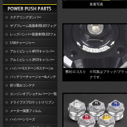
装着写真
ステアリングダンパー
サブフレーム装着車用LEDフォグ
ランプ
レッグバンパー装着車用LEDフォ
グランプ
USBチャージャー
アルミビレット4POTキャリパー
関連製品
アルミビレット2POTキャリパー
関連製品
ハイパーSステージ/Sステージα
弊社ロゴ入り ※写真はブラック/ブラ
バッテリーチャージャー&メンテ
クです。
ナー
折り畳みコンテナ
エンジンオプショナルパーツ一覧
ドライブスプロケット/ドリブン
スプロケット
メーター保護フィルム
ハイパーシリーズ