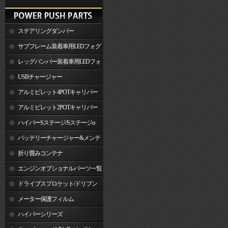
ステアリングダンパー
サブフレーム装着車用LEDフォグ
ランプ
レッグバンパー装着車用LEDフォ
グランプ
USBチャージャー
アルミビレット4POTキャリパー
関連製品
アルミビレット2POTキャリパー
関連製品
ハイパーSステージ/Sステージα
バッテリーチャージャー&メンテ
ナー
折り畳みコンテナ
エンジンオプショナルパーツ一覧
ドライブスプロケット/ドリブン
スプロケット
メーター保護フィルム
ハイパーシリーズ