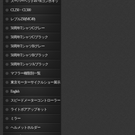
スーパーヘッド4V+Rコンボキッ
ト
CL250・CL500
レブル250(MC49)
50周年TシャツC/グレー
50周年TシャツC/ブラック
50周年TシャツB/グレー
50周年TシャツB/ブラック
50周年TシャツA/ブラック
マフラー種類別一覧
東京モーターサイクルショー展示
車両
English
スピードメーターコントローラー
ライトボアアップキット
ミラー
ヘルメットホルダー