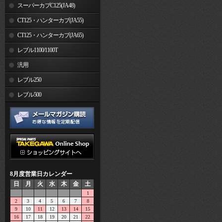
スーパーカブC125(JA48)
CT125・ハンターカブ(JA55)
CT125・ハンターカブ(JA65)
レブル1100/1100T
汎用
レブル250
レブル500
8月度営業日カレンダー
日
月
火
水
木
金
土
1
2
3
4
5
6
7
8
9
10
11
12
13
14
15
16
17
18
19
20
21
22