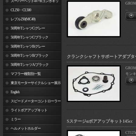
スーパーヘッド4V+Rコンボキッ
GROM
...
ト
CL250・CL500
レブル250(MC49)
50周年TシャツC/グレー
50周年TシャツC/ブラック
50周年TシャツB/グレー
50周年TシャツB/ブラック
クランクシャフトサポートアダプタ
50周年TシャツA/ブラック
GROM(
マフラー種類別一覧
モンキー
東京モーターサイクルショー展示
車両
English
スピードメーターコントローラー
ライトボアアップキット
ミラー
Sステージαボアアップキット145cc
ヘルメットホルダー
CT125