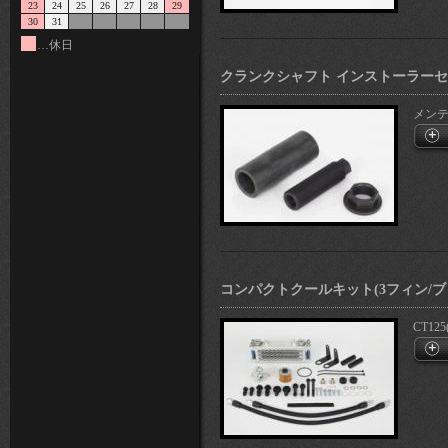
23
24
25
26
27
28
29
30
31
…休日
クランクシャフト インストーラー
メン
コンパクトクールキット(3フィン/ブ
CT125