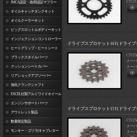
CT125.
JMCA認定・政府認証マフラー
オイルキャッチタンクキット
オイルクーラーキット
ビッグスロットルボディーキット
インジェクションコントローラー
ドライブスプロケット16T(ドライブチ
ヒートグリップ・ヒートシート
CT125
ブラックスタイルパーツ
スーパー
クッションシートカバー
スーパー
リアショックアブソーバー
強化クランクシャフト
EXCEL社製アルミワイドホイール
リム
エンジンサポートパーツ
ドライブスプロケット15T(ドライブチ
アウトレット製品
CT125
数量限定製品
スーパー
モンキー・ゴリラ(キャブレター
スーパー