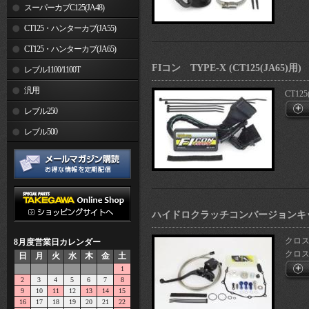
スーパーカブC125(JA48)
CT125・ハンターカブ(JA55)
CT125・ハンターカブ(JA65)
FIコン TYPE-X (CT125(JA65)用)
レブル1100/1100T
汎用
CT125
レブル250
レブル500
ハイドロクラッチコンバージョンキッ
クロスカ
8月度営業日カレンダー
クロス.
日
月
火
水
木
金
土
1
2
3
4
5
6
7
8
9
10
11
12
13
14
15
16
17
18
19
20
21
22