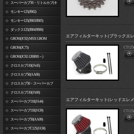
車)
スーパーカブ50・リトルカブ(キ
ャブレター車)
モンキー125(JB02)
モンキー125(JB03/JB05)
ダックス125(JB04/JB06)
エアフィルターキット(ブラックエレ
GROM(JC92) MSX GROM
CT125
GROM(JC75)
GROM(JC92-1200001～)
クロスカブ110(JA45)
クロスカブ50(AA06)
クロスカブ50・スーパーカブ
50(AA09)/110(JA44)
クロスカブ110(JA60)
エアフィルターキット(レッドエレメ
スーパーカブ110(JA44)
スーパーカブ110(JA59)
CT125
スーパーカブ50(AA09)
スーパーカブC125(JA58)