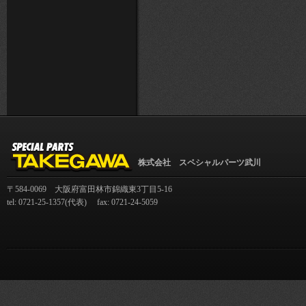
株式会社 スペシャルパーツ武川
〒584-0069 大阪府富田林市錦織東3丁目5-16
tel: 0721-25-1357(代表) fax: 0721-24-5059