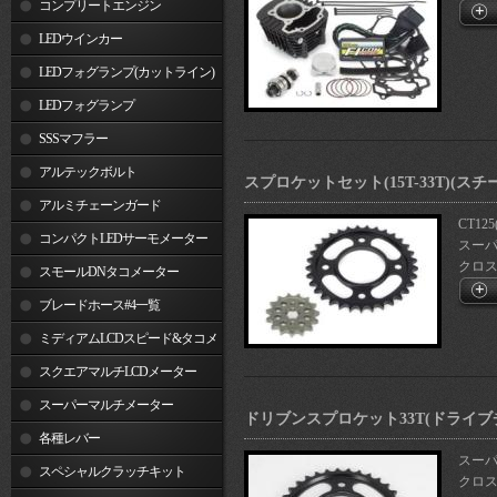
コンプリートエンジン
LEDウインカー
LEDフォグランプ(カットライン)
LEDフォグランプ
SSSマフラー
アルテックボルト
スプロケットセット(15T-33T)(ス
アルミチェーンガード
CT125
コンパクトLEDサーモメーター
スーパー
クロスカ
スモールDNタコメーター
ブレードホース#4一覧
ミディアムLCDスピード&タコメ
ーター
スクエアマルチLCDメーター
スーパーマルチメーター
ドリブンスプロケット33T(ドライブチ
各種レバー
スーパー
スペシャルクラッチキット
クロスカ