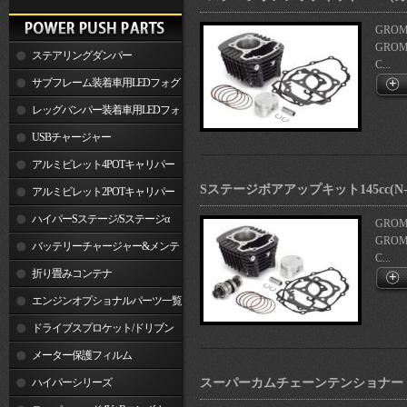
GROM(
GROM(
ステアリングダンパー
C...
サブフレーム装着車用LEDフォグ
ランプ
レッグバンパー装着車用LEDフォ
グランプ
USBチャージャー
アルミビレット4POTキャリパー
Sステージボアアップキット145cc(N-
関連製品
アルミビレット2POTキャリパー
関連製品
ハイパーSステージ/Sステージα
GROM(
GROM(
バッテリーチャージャー&メンテ
C...
ナー
折り畳みコンテナ
エンジンオプショナルパーツ一覧
ドライブスプロケット/ドリブン
スプロケット
メーター保護フィルム
ハイパーシリーズ
スーパーカムチェーンテンショナー