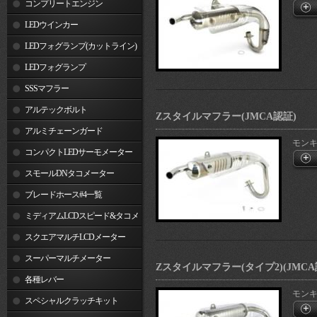
コンプリートエンジン
LEDウインカー
LEDフォグランプ(カットライン)
LEDフォグランプ
SSSマフラー
アルテックボルト
Zスタイルマフラー(JMCA認証)
アルミチェーンガード
モン
コンパクトLEDサーモメーター
スモールDNタコメーター
ブレードホース#4一覧
ミディアムLCDスピード&タコメ
ーター
スクエアマルチLCDメーター
スーパーマルチメーター
Zスタイルマフラー(タイプ2)(JMCA
各種レバー
モン
スペシャルクラッチキット