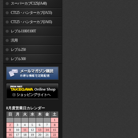
スーパーカブC125(JA48)
CT125・ハンターカブ(JA55)
CT125・ハンターカブ(JA65)
レブル1100/1100T
汎用
レブル250
レブル500
8月度営業日カレンダー
日
月
火
水
木
金
土
1
2
3
4
5
6
7
8
9
10
11
12
13
14
15
16
17
18
19
20
21
22