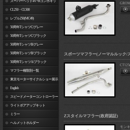
スーパーヘッド4V+Rコンボキッ
GROM(
ト
CL250・CL500
レブル250(MC49)
50周年TシャツC/グレー
50周年TシャツC/ブラック
50周年TシャツB/グレー
50周年TシャツB/ブラック
スポーツマフラー(ノーマルルック/ス
50周年TシャツA/ブラック
CT125
マフラー種類別一覧
東京モーターサイクルショー展示
車両
English
スピードメーターコントローラー
ライトボアアップキット
ミラー
Zスタイルマフラー(政府認証)
ヘルメットホルダー
モンキー