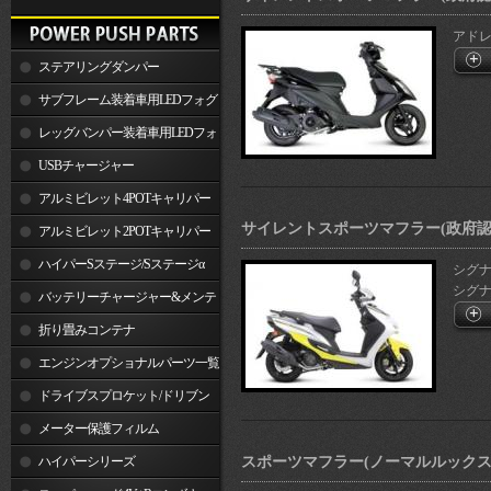
アドレス
ステアリングダンパー
サブフレーム装着車用LEDフォグ
ランプ
レッグバンパー装着車用LEDフォ
グランプ
USBチャージャー
アルミビレット4POTキャリパー
サイレントスポーツマフラー(政府認
関連製品
アルミビレット2POTキャリパー
関連製品
ハイパーSステージ/Sステージα
シグナス
シグナスX
バッテリーチャージャー&メンテ
ナー
折り畳みコンテナ
エンジンオプショナルパーツ一覧
ドライブスプロケット/ドリブン
スプロケット
メーター保護フィルム
ハイパーシリーズ
スポーツマフラー(ノーマルルックスタ