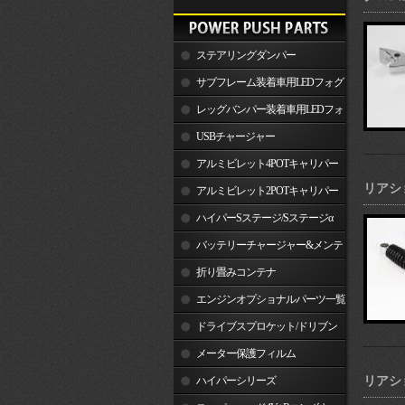
ステアリングダンパー
サブフレーム装着車用LEDフォグ
ランプ
レッグバンパー装着車用LEDフォ
グランプ
USBチャージャー
アルミビレット4POTキャリパー
リアシ
関連製品
アルミビレット2POTキャリパー
関連製品
ハイパーSステージ/Sステージα
バッテリーチャージャー&メンテ
ナー
折り畳みコンテナ
エンジンオプショナルパーツ一覧
ドライブスプロケット/ドリブン
スプロケット
メーター保護フィルム
ハイパーシリーズ
リアシ