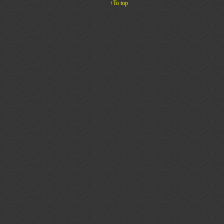
↑To top