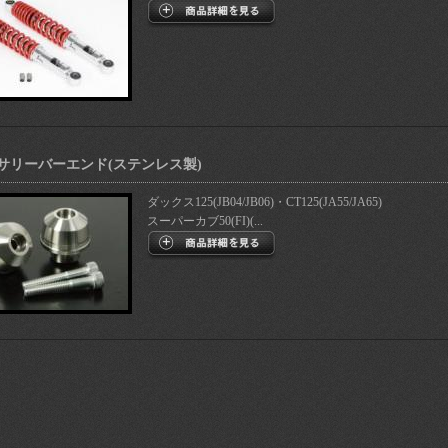
サリーバーエンド(ステンレス製)
ダックス125(JB04/JB06)・CT125(JA55/JA65)
スーパーカブ50(FI)(...