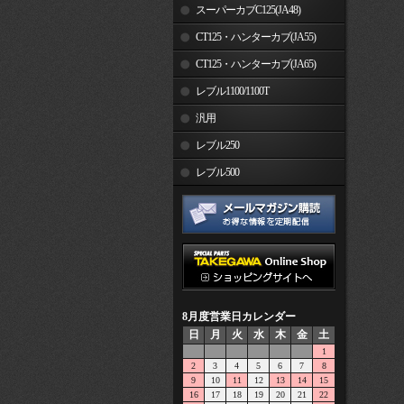
スーパーカブC125(JA48)
CT125・ハンターカブ(JA55)
CT125・ハンターカブ(JA65)
レブル1100/1100T
汎用
レブル250
レブル500
8月度営業日カレンダー
日
月
火
水
木
金
土
1
2
3
4
5
6
7
8
9
10
11
12
13
14
15
16
17
18
19
20
21
22