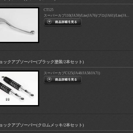
CT125
スーパーカブ110(JA59)/Lite(JA76)/プロ(JA61)/Lite(JA...
ョックアブソーバー(ブラック塗装/2本セット)
スーパーカブC125(JA48/JA58/JA71)
ョックアブソーバー(クロムメッキ/2本セット)