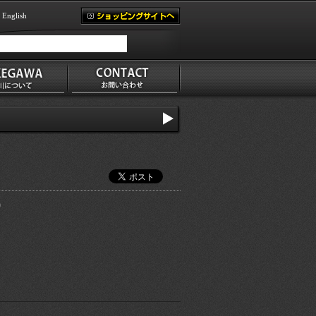
English
)