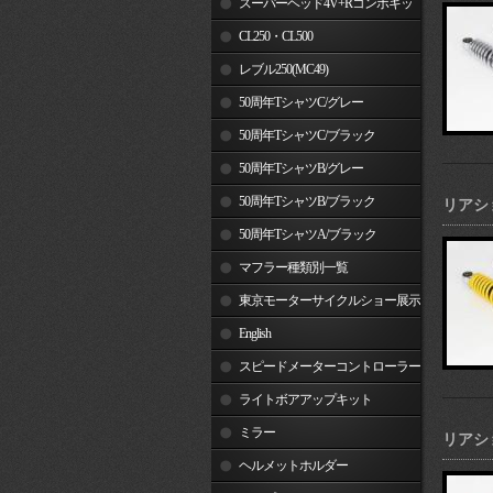
スーパーヘッド4V+Rコンボキッ
ト
CL250・CL500
レブル250(MC49)
50周年TシャツC/グレー
50周年TシャツC/ブラック
50周年TシャツB/グレー
50周年TシャツB/ブラック
リアシ
50周年TシャツA/ブラック
マフラー種類別一覧
東京モーターサイクルショー展示
車両
English
スピードメーターコントローラー
ライトボアアップキット
ミラー
リアシ
ヘルメットホルダー