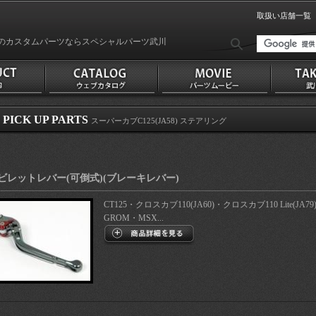
取扱い店舗一覧
のカスタムパーツならスペシャルパーツ武川
PICK UP PARTS
スーパーカブC125(JA58) ステアリング
ビレットレバー(可倒式)(ブレーキレバー)
CT125・クロスカブ110(JA60)・クロスカブ110 Lite(JA79
GROM・MSX...