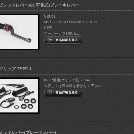
ビレットレバー168(可倒式)ブレーキレバー
GROM
MSX125/MSX125SF/MSX GROM
C125
スーパーカブ110(JA...
リップ TYPE-1
Φ22.2汎用/グリップ長120mm
※詳しくは適合表を参照して下さい。
メッキレバー(ブレーキレバー)