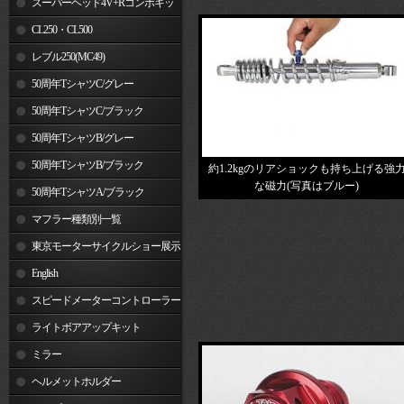
スーパーヘッド4V+Rコンボキッ
ト
CL250・CL500
レブル250(MC49)
50周年TシャツC/グレー
50周年TシャツC/ブラック
50周年TシャツB/グレー
50周年TシャツB/ブラック
約1.2kgのリアショックも持ち上げる強
な磁力(写真はブルー)
50周年TシャツA/ブラック
マフラー種類別一覧
東京モーターサイクルショー展示
車両
English
スピードメーターコントローラー
ライトボアアップキット
ミラー
ヘルメットホルダー