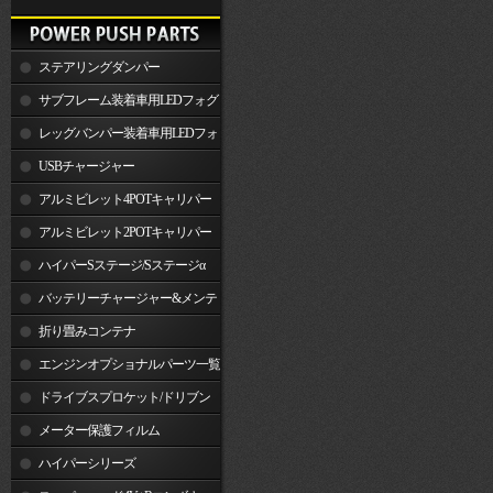
ステアリングダンパー
サブフレーム装着車用LEDフォグ
ランプ
レッグバンパー装着車用LEDフォ
グランプ
USBチャージャー
アルミビレット4POTキャリパー
関連製品
アルミビレット2POTキャリパー
関連製品
ハイパーSステージ/Sステージα
バッテリーチャージャー&メンテ
ナー
折り畳みコンテナ
エンジンオプショナルパーツ一覧
ドライブスプロケット/ドリブン
スプロケット
メーター保護フィルム
ハイパーシリーズ