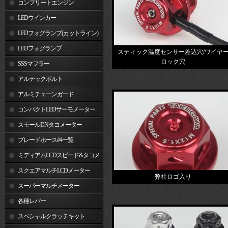
コンプリートエンジン
LEDウインカー
LEDフォグランプ(カットライン)
LEDフォグランプ
スティック温度センサー差込穴/ワイヤ
ロック穴
SSSマフラー
アルテックボルト
アルミチェーンガード
コンパクトLEDサーモメーター
スモールDNタコメーター
ブレードホース#4一覧
ミディアムLCDスピード&タコメ
ーター
スクエアマルチLCDメーター
弊社ロゴ入り
スーパーマルチメーター
各種レバー
スペシャルクラッチキット