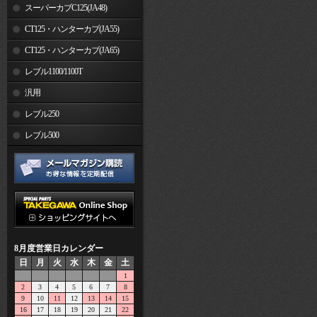
スーパーカブC125(JA48)
CT125・ハンターカブ(JA55)
CT125・ハンターカブ(JA65)
レブル1100/1100T
汎用
レブル250
レブル500
8月度営業日カレンダー
日
月
火
水
木
金
土
1
2
3
4
5
6
7
8
9
10
11
12
13
14
15
16
17
18
19
20
21
22