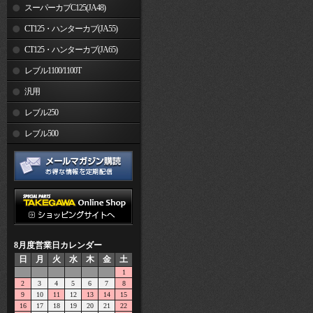
スーパーカブC125(JA48)
CT125・ハンターカブ(JA55)
CT125・ハンターカブ(JA65)
レブル1100/1100T
汎用
レブル250
レブル500
8月度営業日カレンダー
日
月
火
水
木
金
土
1
2
3
4
5
6
7
8
9
10
11
12
13
14
15
16
17
18
19
20
21
22