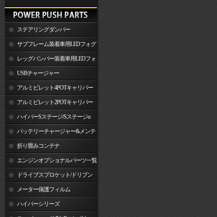
ステアリングダンパー
サブフレーム装着車用LEDフォグ
ランプ
レッグバンパー装着車用LEDフォ
グランプ
USBチャージャー
アルミビレット4POTキャリパー
関連製品
アルミビレット2POTキャリパー
関連製品
ハイパーSステージ/Sステージα
バッテリーチャージャー&メンテ
ナー
折り畳みコンテナ
エンジンオプショナルパーツ一覧
ドライブスプロケット/ドリブン
スプロケット
メーター保護フィルム
ハイパーシリーズ