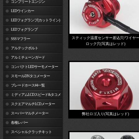
コンプリートエンジン
LEDウインカー
LEDフォグランプ(カットライン)
LEDフォグランプ
スティック温度センサー差込穴/ワイヤ
SSSマフラー
ロック穴(写真はレッド)
アルテックボルト
アルミチェーンガード
コンパクトLEDサーモメーター
スモールDNタコメーター
ブレードホース#4一覧
ミディアムLCDスピード&タコメ
ーター
スクエアマルチLCDメーター
スーパーマルチメーター
弊社ロゴ入り(写真はレッド)
各種レバー
スペシャルクラッチキット