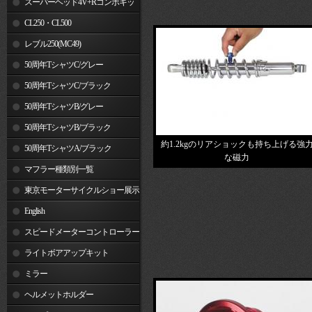
スーパーヘッド4V+Rコンボキッ
ト
CL250・CL500
レブル250(MC49)
50周年TシャツC/グレー
50周年TシャツC/ブラック
50周年TシャツB/グレー
50周年TシャツB/ブラック
約1.2kgのリアショックも持ち上げる強
50周年TシャツA/ブラック
な磁力
マフラー種類別一覧
東京モーターサイクルショー展示
車両
English
スピードメーターコントローラー
ライトボアアップキット
ミラー
ヘルメットホルダー