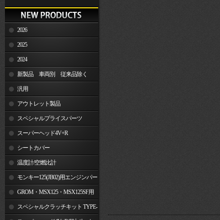
2026
2025
2024
新製品 車両別 従来品除く
汎用
アウトレット製品
スペシャルプライスパーツ
スーパーヘッド4V+R
シートカバー
温度計/空燃比計
モンキー125(JB02)用エンジンパー
ツ
GROM・MSX125・MSX125SF用
エンジンパーツ
スペシャルクラッチキット TYPE-