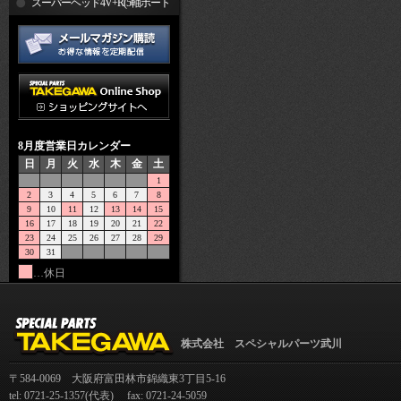
R
スーパーヘッド4V+R(5軸ポート
加工)
8月度営業日カレンダー
日
月
火
水
木
金
土
1
2
3
4
5
6
7
8
9
10
11
12
13
14
15
16
17
18
19
20
21
22
23
24
25
26
27
28
29
30
31
…休日
株式会社 スペシャルパーツ武川
〒584-0069 大阪府富田林市錦織東3丁目5-16
tel: 0721-25-1357(代表) fax: 0721-24-5059