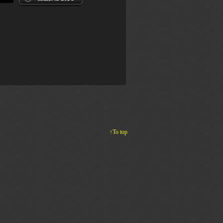
↑To top