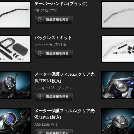
テーパーハンドル(ブラック)
CB125R(JC79/...
バックレストキット
スーパーカブ50/110...
メーター保護フィルム(クリア光
沢/TPU/1枚入)
モンキー125・ダックス...
メーター保護フィルム(クリア光
沢/TPU/1枚入)
XSR125(BVF1)