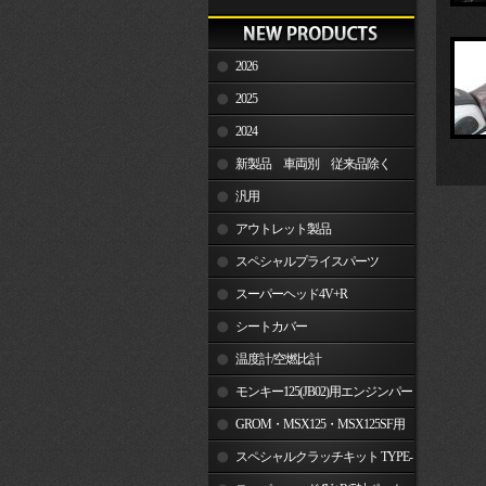
2026
2025
2024
新製品 車両別 従来品除く
汎用
アウトレット製品
スペシャルプライスパーツ
スーパーヘッド4V+R
シートカバー
温度計/空燃比計
モンキー125(JB02)用エンジンパー
ツ
GROM・MSX125・MSX125SF用
エンジンパーツ
スペシャルクラッチキット TYPE-