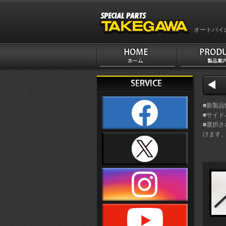
オートバイ
■新製
■サイ
■選択
けます