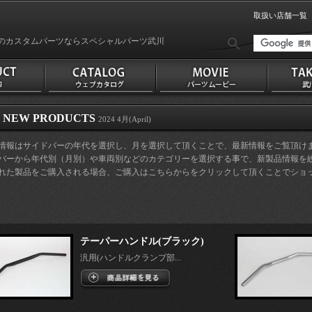
取扱い店舗一覧
のカスタムパーツならスペシャルパーツ武川
NEW PRODUCTS
2024 4月(April)
品情報はサイドバーの年代を選択し、月を選択して頂くことで、最新情報をご覧頂け
ドバーから年代別（月別）や車両別などのカテゴリーを選択する事で、新製品情報を
された製品をご購入される場合、ご購入はこちらからをクリックして頂くことでショ
。
テーパーハンドル(ブラック)
汎用(ハンドルクランプ部...