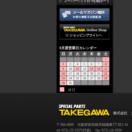
R
スーパーヘッド4V+R(5軸ポート
加工)
8月度営業日カレンダー
日
月
火
水
木
金
土
1
2
3
4
5
6
7
8
9
10
11
12
13
14
15
16
17
18
19
20
21
22
23
24
25
26
27
28
29
30
31
…休日
株式会社 
〒584-0069 大阪府富田林市錦織東3丁目5-16
tel: 0721-25-1357(代表) fax: 0721-24-5059