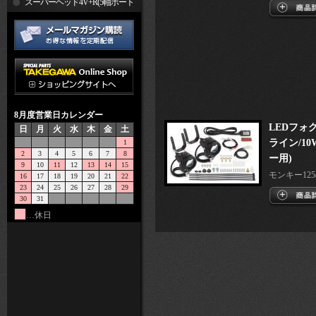
R
スーパーヘッド4V+R(5軸ポート
加工)
8月度営業日カレンダー
LEDフォ
日
月
火
水
木
金
土
ライン/10
1
2
3
4
5
6
7
8
ー用)
9
10
11
12
13
14
15
モンキー125(J
16
17
18
19
20
21
22
23
24
25
26
27
28
29
30
31
…休日