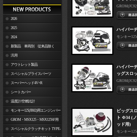
GROM(JC92-1
2026
2025
ハイパー
モンキー125(J
2024
新製品 車両別 従来品除く
汎用
アウトレット製品
ハイパーチ
ッグスロッ
スペシャルプライスパーツ
GROM(JC92-1
スーパーヘッド4V+R
シートカバー
温度計/空燃比計
モンキー125(JB02)用エンジンパー
ビッグス
ト Φ34
ツ
GROM・MSX125・MSX125SF用
ッド用)
エンジンパーツ
スペシャルクラッチキット TYPE-
モンキー125(J