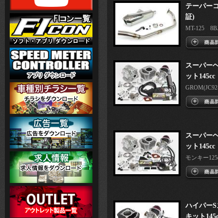
テーパーコ
証)
MT-125 8BJ-
スーパーヘ
ット145cc
GROM(JC92-1
スーパーヘ
ット145cc
モンキー125(J
ハイパー
キット145c