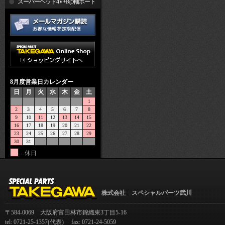
R
スーパーヘッド4V+R(5軸ポート
加工)
8月度営業日カレンダー
日
月
火
水
木
金
土
1
2
3
4
5
6
7
8
9
10
11
12
13
14
15
16
17
18
19
20
21
22
23
24
25
26
27
28
29
30
31
…休日
株式会社 スペシャルパーツ武川
〒584-0069 大阪府富田林市錦織東3丁目5-16
tel: 0721-25-1357(代表) fax: 0721-24-5059