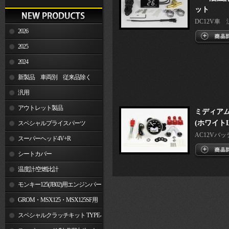
ット
DC12V車 
2026
2025
2024
新製品 車両別 従来品除く
汎用
アウトレット製品
ミディア
(ホワイトL
スペシャルプライスパーツ
AC12Vバッ
スーパーヘッド4V+R
シートカバー
温度計/空燃比計
モンキー125(JB02)用エンジンパー
ツ
GROM・MSX125・MSX125SF用
エンジンパーツ
スペシャルクラッチキット TYPE-