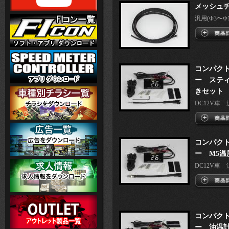
メッシュチュ
汎用(Φ3〜Φ1
コンパクト
ー ステ
きセット
DC12V車 
コンパクト
ー M5
DC12V車 
コンパクト
ー 油温計