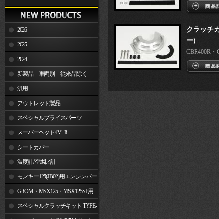
クラッチカ
2026
ー)
2025
CBR400R・CB
2024
新製品 車両別 従来品除く
汎用
アウトレット製品
スペシャルプライスパーツ
スーパーヘッド4V+R
シートカバー
温度計/空燃比計
モンキー125(JB02)用エンジンパー
ツ
GROM・MSX125・MSX125SF用
エンジンパーツ
スペシャルクラッチキット TYPE-