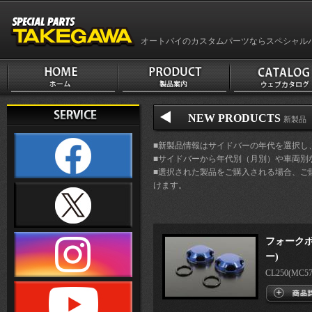
オートバイのカスタムパーツならスペシャル
NEW PRODUCTS
新製品 車
■新製品情報はサイドバーの年代を選択し
■サイドバーから年代別（月別）や車両別
■選択された製品をご購入される場合、ご
けます。
フォークボ
ー)
CL250(MC57