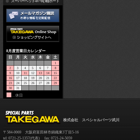
R
スーパーヘッド4V+R(5軸ポート
加工)
8月度営業日カレンダー
日
月
火
水
木
金
土
1
2
3
4
5
6
7
8
9
10
11
12
13
14
15
16
17
18
19
20
21
22
23
24
25
26
27
28
29
30
31
…休日
株式会社 スペシャルパーツ武川
〒584-0069 大阪府富田林市錦織東3丁目5-16
tel: 0721-25-1357(代表) fax: 0721-24-5059