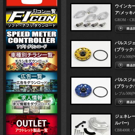
ウインカー
ア/メッキ
GROM・CRF2
パルスジ
(ブラック
レブル500(PC6
パルスジ
(ブラック
レブル500(PC6
ジェネレー
ルバー)
CBR400R・CB