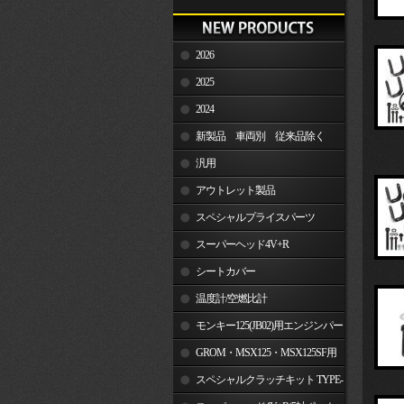
2026
2025
2024
新製品 車両別 従来品除く
汎用
アウトレット製品
スペシャルプライスパーツ
スーパーヘッド4V+R
シートカバー
温度計/空燃比計
モンキー125(JB02)用エンジンパー
ツ
GROM・MSX125・MSX125SF用
エンジンパーツ
スペシャルクラッチキット TYPE-