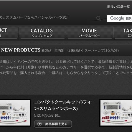
取扱い店舗一覧
のカスタムパーツならスペシャルパーツ武川
NEW PRODUCTS
新製品 車両別 従来品除く スーパーカブ110(JA59)
品情報はサイドバーの年代を選択し、月を選択して頂くことで、最新情報をご覧頂け
ドバーから年代別（月別）や車両別などのカテゴリーを選択する事で、新製品情報を
された製品をご購入される場合、ご購入はこちらからをクリックして頂くことでショ
。
コンパクトクールキット(3フィ
ン/スリムラインホース)
GROM(JC92-10...