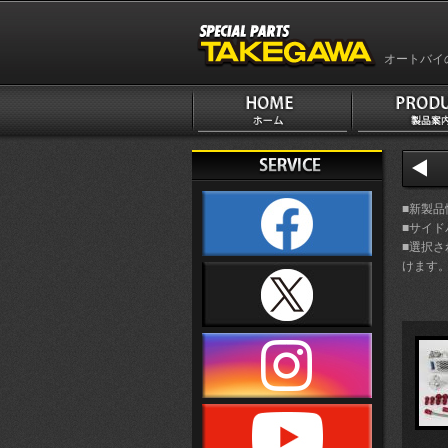
オートバイ
■新製
■サイ
■選択
けます