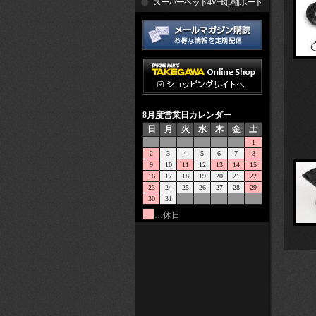
R
スーパーヘッド4V+R(5軸ポート
加工)
8月度営業日カレンダー
日
月
火
水
木
金
土
1
2
3
4
5
6
7
8
9
10
11
12
13
14
15
16
17
18
19
20
21
22
23
24
25
26
27
28
29
30
31
…休日