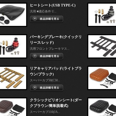
ヒートシート(USB TYPE-C)
汎用 ■適応条件 U...
パーキングブレーキ(クイックリ
リース/レッド)
汎用フロントブレーキマス...
リアキャリアパッド(ライトブラ
ウン/ブラック)
スーパーカブ50(C50...
クラシックピリオンシート(ダー
クブラウン/簡単脱着式)
スーパーカブ110(JA...