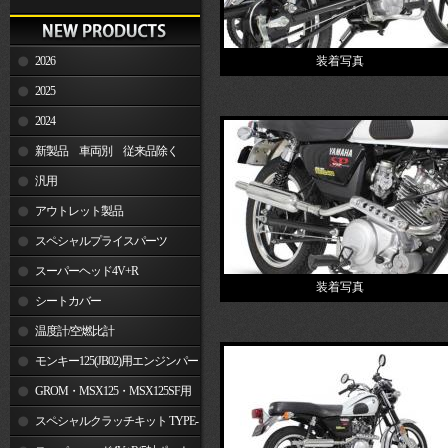
2026
装着写真
2025
2024
新製品 車両別 従来品除く
汎用
アウトレット製品
スペシャルプライスパーツ
スーパーヘッド4V+R
装着写真
シートカバー
温度計/空燃比計
モンキー125(JB02)用エンジンパー
ツ
GROM・MSX125・MSX125SF用
エンジンパーツ
スペシャルクラッチキット TYPE-