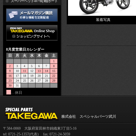
R
スーパーヘッド4V+R(5軸ポート
加工)
装着写真
8月度営業日カレンダー
日
月
火
水
木
金
土
1
2
3
4
5
6
7
8
9
10
11
12
13
14
15
16
17
18
19
20
21
22
23
24
25
26
27
28
29
30
31
…休日
株式会社 スペシャルパーツ武川
〒584-0069 大阪府富田林市錦織東3丁目5-16
tel: 0721-25-1357(代表) fax: 0721-24-5059