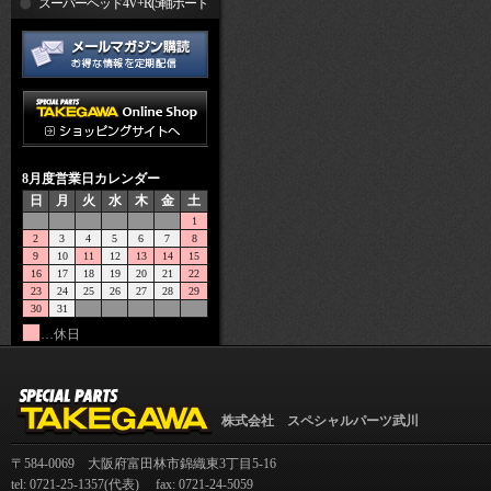
R
スーパーヘッド4V+R(5軸ポート
加工)
8月度営業日カレンダー
日
月
火
水
木
金
土
1
2
3
4
5
6
7
8
9
10
11
12
13
14
15
16
17
18
19
20
21
22
23
24
25
26
27
28
29
30
31
…休日
株式会社 スペシャルパーツ武川
〒584-0069 大阪府富田林市錦織東3丁目5-16
tel: 0721-25-1357(代表) fax: 0721-24-5059