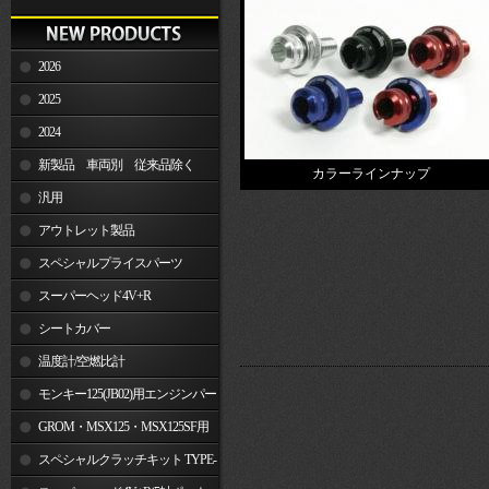
2026
2025
2024
新製品 車両別 従来品除く
カラーラインナップ
汎用
アウトレット製品
スペシャルプライスパーツ
スーパーヘッド4V+R
シートカバー
温度計/空燃比計
モンキー125(JB02)用エンジンパー
ツ
GROM・MSX125・MSX125SF用
エンジンパーツ
スペシャルクラッチキット TYPE-