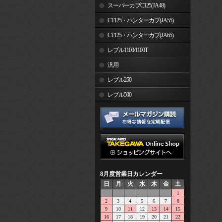
スーパーカブC125(JA48)
CT125・ハンターカブ(JA55)
CT125・ハンターカブ(JA65)
レブル1100/1100T
汎用
レブル250
レブル500
8月度営業日カレンダー
日
月
火
水
木
金
土
1
2
3
4
5
6
7
8
9
10
11
12
13
14
15
16
17
18
19
20
21
22