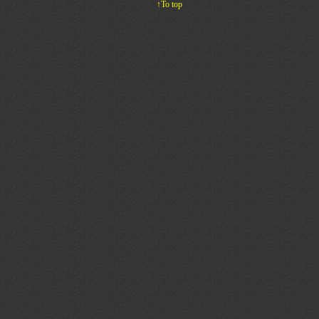
↑To top