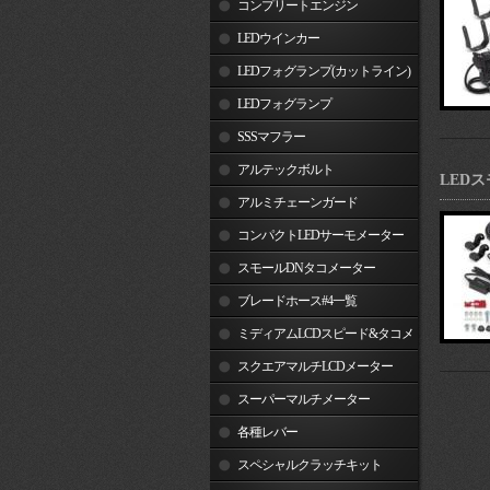
コンプリートエンジン
LEDウインカー
LEDフォグランプ(カットライン)
LEDフォグランプ
SSSマフラー
アルテックボルト
LED
アルミチェーンガード
コンパクトLEDサーモメーター
スモールDNタコメーター
ブレードホース#4一覧
ミディアムLCDスピード&タコメ
ーター
スクエアマルチLCDメーター
スーパーマルチメーター
各種レバー
スペシャルクラッチキット