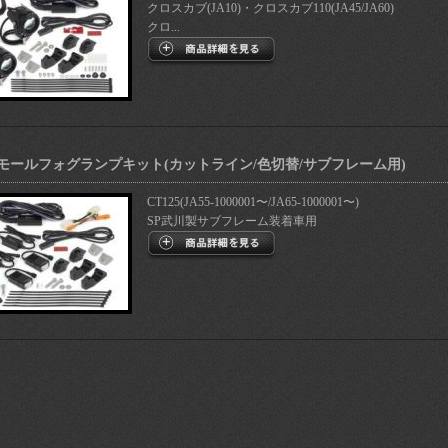
クロスカブ(JA10)・クロスカブ110(JA45/JA60)
クロ...
スモールフォグランプキット(カットライン/色切替/サブフレーム用)
CT125(JA55-1000001〜/JA65-1000001〜)
SP武川製サブフレーム装着車用