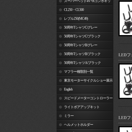
スーパーヘッド4V+Rコンボキッ
ト
CL250・CL500
レブル250(MC49)
50周年TシャツC/グレー
50周年TシャツC/ブラック
50周年TシャツB/グレー
50周年TシャツB/ブラック
LED
50周年TシャツA/ブラック
マフラー種類別一覧
東京モーターサイクルショー展示
車両
English
スピードメーターコントローラー
ライトボアアップキット
ミラー
LED
ヘルメットホルダー