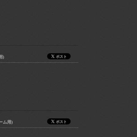
用)
ーム用)