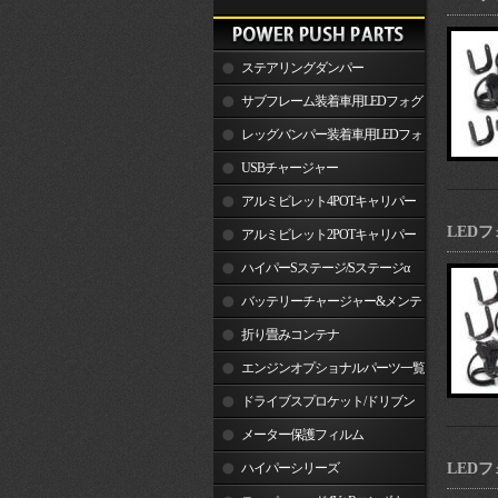
ステアリングダンパー
サブフレーム装着車用LEDフォグ
ランプ
レッグバンパー装着車用LEDフォ
グランプ
USBチャージャー
アルミビレット4POTキャリパー
LED
関連製品
アルミビレット2POTキャリパー
関連製品
ハイパーSステージ/Sステージα
バッテリーチャージャー&メンテ
ナー
折り畳みコンテナ
エンジンオプショナルパーツ一覧
ドライブスプロケット/ドリブン
スプロケット
メーター保護フィルム
ハイパーシリーズ
LED