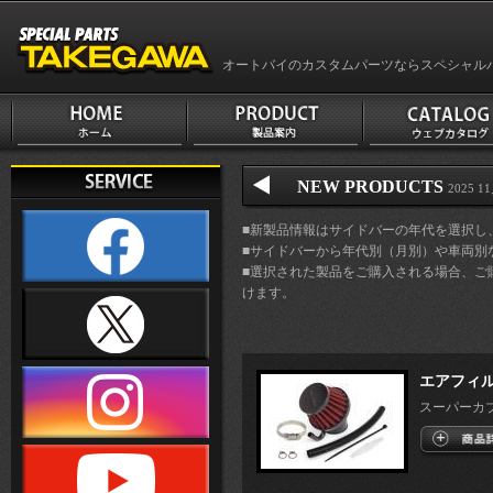
オートバイのカスタムパーツならスペシャル
NEW PRODUCTS
2025 1
■新製品情報はサイドバーの年代を選択し
■サイドバーから年代別（月別）や車両別
■選択された製品をご購入される場合、ご
けます。
エアフィ
スーパーカブ50