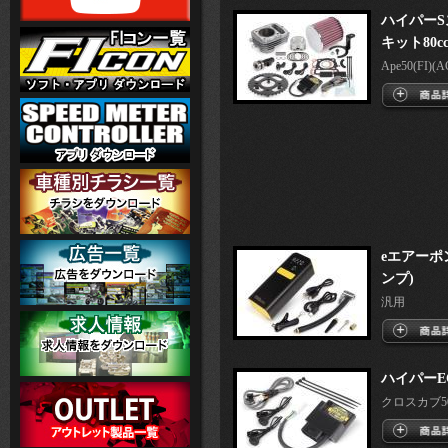
ハイパー
キット80c
Ape50(FI)(AC
eエアーポ
ンプ)
汎用
ハイパーE
クロスカブ50(