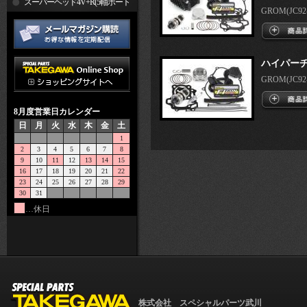
R
スーパーヘッド4V+R(5軸ポート
GROM(JC92-1
加工)
ハイパー
GROM(JC92-1
8月度営業日カレンダー
日
月
火
水
木
金
土
1
2
3
4
5
6
7
8
9
10
11
12
13
14
15
16
17
18
19
20
21
22
23
24
25
26
27
28
29
30
31
…休日
株式会社 スペシャルパーツ武川