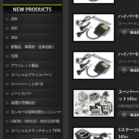
ハイパーE
2026
スーパーカブ50
2025
2024
新製品 車両別 従来品除く
ハイパーE
汎用
スーパーカブ50
アウトレット製品
スペシャルプライスパーツ
スーパーヘッド4V+R
スーパーヘ
シートカバー
ット145cc
温度計/空燃比計
GROM(JC92-1
モンキー125(JB02)用エンジンパー
ツ
GROM・MSX125・MSX125SF用
Sステージ
エンジンパーツ
スペシャルクラッチキット TYPE-
145cc