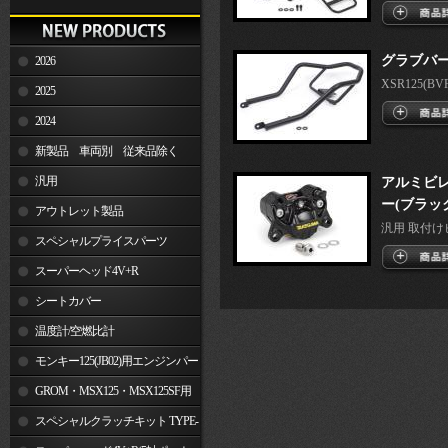
グラブバ
2026
XSR125(BVF1
2025
2024
新製品 車両別 従来品除く
汎用
アルミビレ
ー(ブラッ
アウトレット製品
汎用 取付けピッ
スペシャルプライスパーツ
スーパーヘッド4V+R
シートカバー
温度計/空燃比計
モンキー125(JB02)用エンジンパー
ツ
GROM・MSX125・MSX125SF用
エンジンパーツ
スペシャルクラッチキット TYPE-