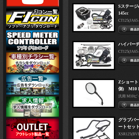
Sステージ
145cc
CT125(JA65-1
ハイパー
CT125(JA65-1
Zショート
側) M10
汎用 M10ピッチ
グラブバ
ートセッ
XSR125(BVF1