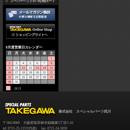
R
スーパーヘッド4V+R(5軸ポート
加工)
8月度営業日カレンダー
日
月
火
水
木
金
土
1
2
3
4
5
6
7
8
9
10
11
12
13
14
15
16
17
18
19
20
21
22
23
24
25
26
27
28
29
30
31
…休日
株式会社 スペシャルパーツ武川
〒584-0069 大阪府富田林市錦織東3丁目5-16
tel: 0721-25-1357(代表) fax: 0721-24-5059