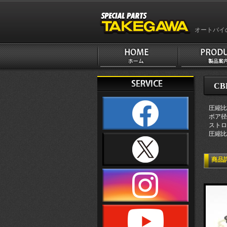
オートバイ
CB
圧縮比
ボア径
ストロ
圧縮比:1
商品