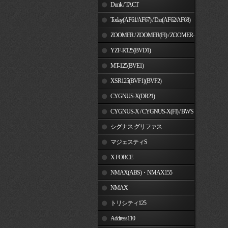
Dunk / TACT
Today(AF61/AF67) / Dio(AF62/AF68)
ZOOMER / ZOOMER(FI) / ZOOMER-
X
YZF-R125(BVD1)
MT-125(BVE1)
XSR125(BVF1)(BVF2)
CYGNUS-X(DR21)
CYGNUS-X / CYGNUS-X(FI) / BW'S
125
シグナス グリファス
マジェスティS
X FORCE
NMAX(ABS)・NMAX155
NMAX
トリシティ125
Address110