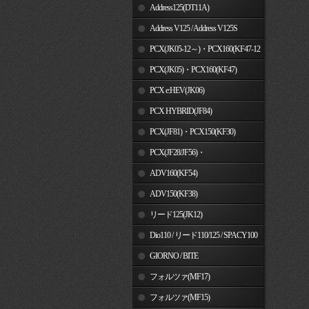
Address125(DT11A)
Address V125 / Address V125S
PCX(JK05-12～)・PCX160(KF47-12
～)
PCX(JK05)・PCX160(KF47)
PCX e:HEV(JK06)
PCX HYBRID(JF84)
PCX(JF81)・PCX150(KF30)
PCX(JF28/JF56)・
PCX150(KF12/KF18)
ADV160(KF54)
ADV150(KF38)
リード125(JK12)
Dio110 / リード110/125 / SPACY100
GIORNO / BITE
フォルツァ(MF17)
フォルツァ(MF15)