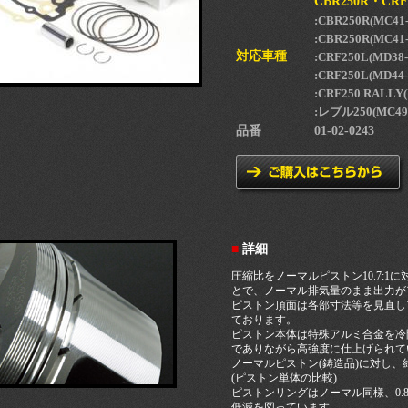
CBR250R・CR
:CBR250R(MC41-
:CBR250R(MC
対応車種
:CRF250L(MD38-
:CRF250L(MD44-
:CRF250 RALLY
:レブル250(MC49-
品番
01-02-0243
■
詳細
圧縮比をノーマルピストン10.7:1に
とで、ノーマル排気量のまま出力が
ピストン頂面は各部寸法等を見直し
ております。
ピストン本体は特殊アルミ合金を冷
でありながら高強度に仕上げられて
ノーマルピストン(鋳造品)に対し、約
(ピストン単体の比較)
ピストンリングはノーマル同様、0.8/
低減を図っています。