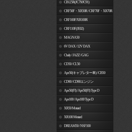
MSX125
CB125R(JC79/JC91)
CRF50F・XR50R / CRF70F・XR70R
CRF100F/XR100R
CRF110F(JE02)
MAGNA50
6V DAX / 12V DAX
Chaly / JAZZ / GAG
CD50 / CL50
Ape50(キャブレター車) / CB50
CD90 / CD90エンジン
Ape50(FI) / Ape50(FI) Type D
Ape100 / Ape100 Type D
XR50 Motard
XR100 Motard
DREAM50 / NSF100