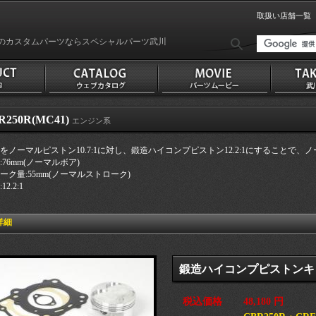
取扱い店舗一覧
のカスタムパーツならスペシャルパーツ武川
R250R(MC41)
エンジン系
をノーマルピストン10.7:1に対し、鍛造ハイコンプピストン12.2:1にすることで
:76mm(ノーマルボア)
ーク量:55mm(ノーマルストローク)
2.2:1
詳細
鍛造ハイコンプピストンキ
税込価格
48,180 円