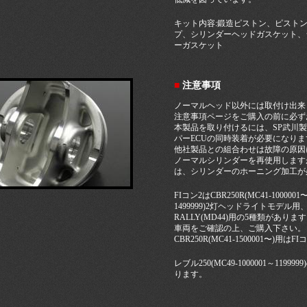
キット内容:鍛造ピストン、ピスト
プ、シリンダーヘッドガスケット、
ーガスケット
■
注意事項
ノーマルヘッド以外には取付け出
注意事項ページをご購入の前に必ず
本製品を取り付けるには、SP武川
パーECUの同時装着が必要になりま
他社製品との組合わせは故障の原因
ノーマルシリンダーを再使用します
は、シリンダーのホーニング加工が
FIコン2はCBR250R(MC41-1000001〜
1499999)2灯ヘッドライトモデル用、CRF
RALLY(MD44)用の5種類がありま
車両をご確認の上、ご購入下さい。
CBR250R(MC41-1500001〜)
レブル250(MC49-1000001～1
ります。