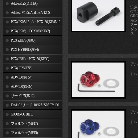
Address125(DT11A)
汎用
CT1
Address V125 / Address V125S
GRO
モン
PCX(JK05-12～)・PCX160(KF47-12
スー
ダッ
～)
PCX(JK05)・PCX160(KF47)
スーパ
PCX e:HEV(JK06)
PCX HYBRID(JF84)
PCX(JF81)・PCX150(KF30)
アル
PCX(JF28/JF56)・
ドレ
PCX150(KF12/KF18)
ADV160(KF54)
ADV150(KF38)
リード125(JK12)
Dio110 / リード110/125 / SPACY100
アル
GIORNO / BITE
ドレ
フォルツァ(MF17)
フォルツァ(MF15)