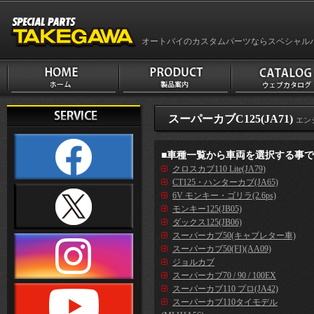
オートバイのカスタムパーツならスペシャル
スーパーカブC125(JA71)
エン
■車種一覧から車両を選択する事
クロスカブ110 Lite(JA79)
CT125・ハンターカブ(JA65)
6V モンキー・ゴリラ(2.6ps)
モンキー125(JB05)
ダックス125(JB06)
スーパーカブ50(キャブレター車)
スーパーカブ50(FI)(AA09)
ジョルカブ
スーパーカブ70 / 90 / 100EX
スーパーカブ110 プロ(JA42)
スーパーカブ110タイモデル