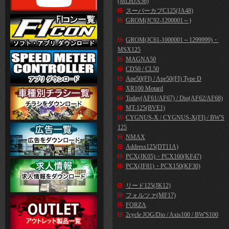
(MLHJA56)
スーパーカブC125(JA48)
GROM(JC92-1200001～)
GROM(JC61-1000001～1299999)・
MSX125
MAGNA50
CD50 / CL50
Ape50(FI) / Ape50(FI) Type D
XR100 Motard
Today(AF61/AF67) / Dio(AF62/AF68)
MT-125(BVE1)
CYGNUS-X / CYGNUS-X(FI) / BW'S
125
NMAX
Address125(DT11A)
PCX(JK05)・PCX160(KF47)
PCX(JF81)・PCX150(KF30)
リード125(JK12)
フォルツァ(MF17)
FORZA
2cycle JOG/Dio / Axis100 / BW'S100