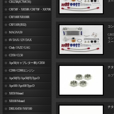
スーパ
MSX125
CB125R(JC79/JC91)
CRF50F・XR50R / CRF70F・XR70R
CRF100F/XR100R
CRF110F(JE02)
コン
MAGNA50
GRO
モンキ
6V DAX / 12V DAX
スーパ
Chaly / JAZZ / GAG
CD50 / CL50
Ape50(キャブレター車) / CB50
チタ
CD90 / CD90エンジン
カブ
Ape50(FI) / Ape50(FI) Type D
Ape100 / Ape100 Type D
XR50 Motard
XR100 Motard
チタ
DREAM50 / NSF100