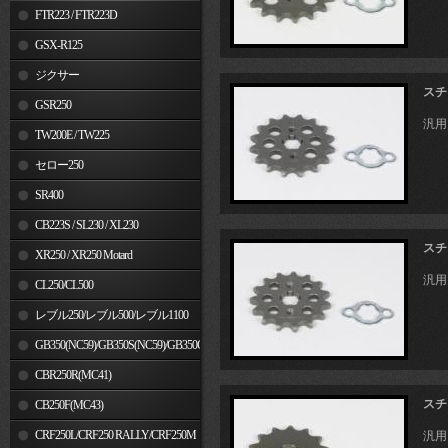
FTR223 / FTR223D
GSX-R125
ジクサー
スチ
GSR250
汎用
TW200E / TW225
セロー250
SR400
CB223S / SL230 / XL230
スチ
XR250 / XR250 Motard
汎用
CL250/CL500
レブル250/レブル500/レブル1100
GB350(NC59)/GB350S(NC59)/GB350C(NC64)
CBR250R(MC41)
スチ
CB250F(MC43)
CRF250L/CRF250 RALLY/CRF250M
汎用