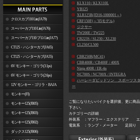
KLX110 / KLX110L
YB125
XLR125R(JD16-1000001～)
クロスカブ110 Lite(JA79)
CRF150F(～’05モデル)
ジクサー
スーパーカブ110 Lite(JA76)
TW200E / TW225
スーパーカブ110 プロ Lite(JA77)
CB223S / SL230 / XL230
CL250/CL500
CT125・ハンターカブ(JA65)
CT125・ハンターカブ(JA55)
CBR250R(MC41)
CBR400R / CB400F / 400X
6V モンキー・ゴリラ(3.1ps)
Ninja 400R / ER-4n
NC700S / NC700X / INTEGRA
6V モンキー・ゴリラ(2.6ps)
ハーレーダビッドソン スポーツス
12V モンキー・ゴリラ・BAJA
ー
モンキー(FI)
ご覧になりたいバイクを選択後、更に商品
モンキー125(JB05)
下さい。
モンキー125(JB03)
カテゴリーの詳細
外装系 ：マフラー・エクステリア エ
モンキー125(JB02)
電装系 ：ランプ・メーター 足回り 
ダックス125(JB06)