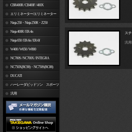
CBR400R / CB400F / 400X
エリミネーター/エリミネーター
SE
Ninja 250・Ninja 250R・Z250
Ninja 400R / ER-4n
スチ
Ninja 650 / ER-6n / ER-6f
汎用
W400 / W650 / W800
NC700S / NC700X / INTEGRA
NC750X(RC90)・NC750S(RC88)
DUCATI
ハーレーダビッドソン スポーツ
スター
汎用