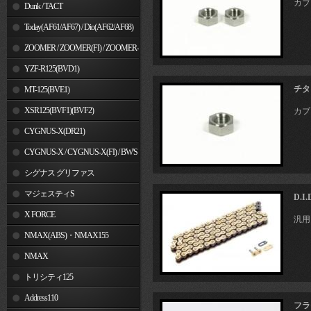
カブ
Dunk / TACT
Today(AF61/AF67) / Dio(AF62/AF68)
ZOOMER / ZOOMER(FI) / ZOOMER-
X
YZF-R125(BVD1)
チタ
MT-125(BVE1)
XSR125(BVF1)(BVF2)
カブ
CYGNUS-X(DR21)
CYGNUS-X / CYGNUS-X(FI) / BW'S
125
シグナス グリファス
マジェスティS
D.
X FORCE
汎用
NMAX(ABS)・NMAX155
NMAX
トリシティ125
Address110
フラ