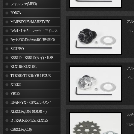
フォルツァ(MF13)
FORZA
アル
MAJESTY125 / MAJESTY250
Let's 4・Let's 5・レッツ・アドレス
ドレ
V50
2cycle JOG/Dio / Axis100 / BW'S100
Z125 PRO
KSR110・KSR110(タイ)・KSR-
I/II・KSR PRO
KLX110 / KLX110L
アル
TT-R50E / TT-R90 / YB-1 FOUR
ドレ
XTZ125
YB125
LIFAN / YX・GPXエンジン /
Jincheng
XLR125R(JD16-1000001～)
スチ
D-TRACKER / 125 / KLX125
汎用
CBR125R(JC50)