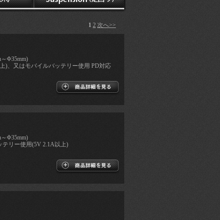
1
2
次へ>>
～Φ35mm)
.5A以上)、又はモバイルバッテリー使用 PD対応
～Φ35mm)
テリー使用(5V 2.1A以上)