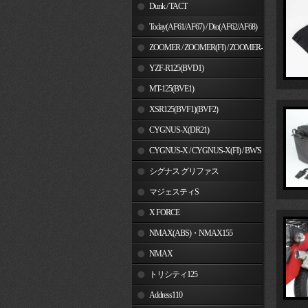
Dunk / TACT
Today(AF61/AF67) / Dio(AF62/AF68)
ZOOMER / ZOOMER(FI) / ZOOMER-
X
YZF-R125(BVD1)
MT-125(BVE1)
XSR125(BVF1)(BVF2)
CYGNUS-X(DR21)
CYGNUS-X / CYGNUS-X(FI) / BW'S
125
シグナス グリファス
マジェスティS
X FORCE
NMAX(ABS)・NMAX155
NMAX
トリシティ125
Address110