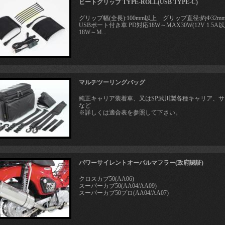
ヒートグリップ TYPE-ROLL(USB TYPE-C)
グリップ幅(全長):100mm以上 グリップ直径:約Φ32mm
USBポート付き車 PD対応18W～MAX30W(12V 1
18W～M...
マルチツーリングバッグ
純正キャリア装着車、又はSP武川製各種キャリア、
など
※詳しくは適合表を参照して下さい。
パワーサイレントオーバルマフラー(政府認証)
クロスカブ50(AA06)
スーパーカブ50(AA04/AA09)
スーパーカブ50プロ(AA04/AA07)