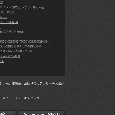
25
N / YX・GPXエンジン / Jincheng
25R(JC50)
R125
SS TRACKER
0
0 / XR250 Motard
NC59)/GB350S(NC59)/GB350C(NC64)
50L/CRF250 RALLY/CRF250M
a 250・Ninja 250R・Z250
 / W650 / W800
ATI
ジン系、電装系、足回りのカテゴリーをお選び
チ＆ミッション・キャブレター