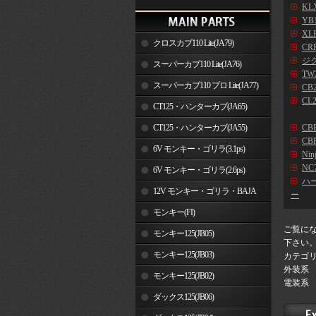
KLX
YB
XLR
クロスカブ110 Lite(JA79)
CR
ジ
スーパーカブ110 Lite(JA76)
TW2
スーパーカブ110 プロ Lite(JA77)
CB2
CL2
CT125・ハンターカブ(JA65)
CT125・ハンターカブ(JA55)
CB
CBR
6V モンキー・ゴリラ(3.1ps)
Nin
NC7
6V モンキー・ゴリラ(2.6ps)
ハ
12V モンキー・ゴリラ・BAJA
ー
モンキー(FI)
ご覧に
モンキー125(JB05)
下さい
モンキー125(JB03)
カテゴ
外装系
モンキー125(JB02)
電装系
ダックス125(JB06)