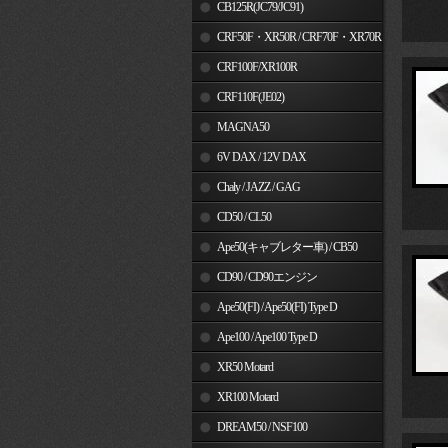
MSX125
CB125R(JC79/JC91)
CRF50F・XR50R / CRF70F・XR70R
CRF100F/XR100R
CRF110F(JE02)
MAGNA50
6V DAX / 12V DAX
Chaly / JAZZ / GAG
CD50 / CL50
Ape50(キャブレター車) / CB50
CD90 / CD90エンジン
Ape50(FI) / Ape50(FI) Type D
Ape100 / Ape100 Type D
XR50 Motard
XR100 Motard
DREAM50 / NSF100