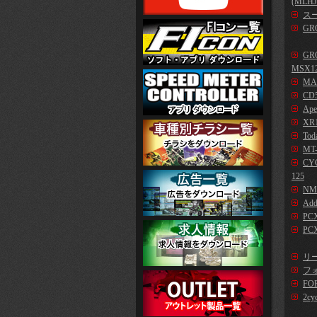
(MLHJ
スー
GR
GR
MSX1
MA
CD5
Ape
XR1
Tod
MT-
CYG
125
NM
Add
PC
PCX
リー
フォ
FO
2cy