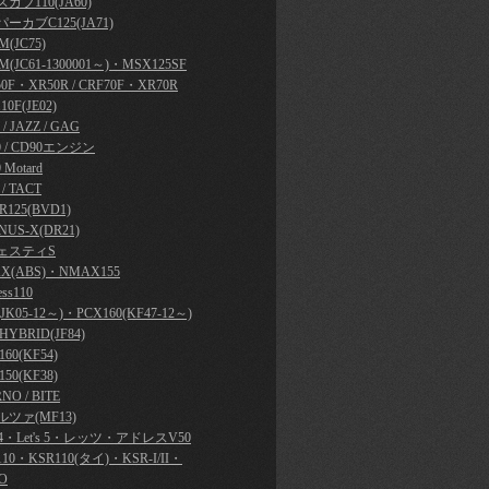
カブ110(JA60)
ーカブC125(JA71)
(JC75)
M(JC61-1300001～)・MSX125SF
50F・XR50R / CRF70F・XR70R
10F(JE02)
y / JAZZ / GAG
0 / CD90エンジン
 Motard
 / TACT
R125(BVD1)
NUS-X(DR21)
ェスティS
X(ABS)・NMAX155
ess110
JK05-12～)・PCX160(KF47-12～)
HYBRID(JF84)
60(KF54)
50(KF38)
NO / BITE
ツァ(MF13)
's 4・Let's 5・レッツ・アドレスV50
110・KSR110(タイ)・KSR-I/II・
O