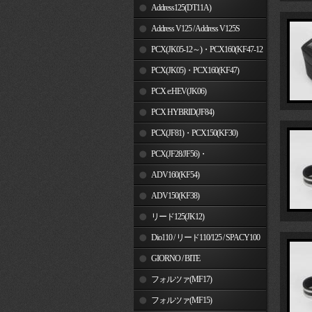
Address125(DT11A)
Address V125 / Address V125S
PCX(JK05-12～)・PCX160(KF47-12
～)
PCX(JK05)・PCX160(KF47)
PCX e:HEV(JK06)
PCX HYBRID(JF84)
PCX(JF81)・PCX150(KF30)
PCX(JF28/JF56)・
PCX150(KF12/KF18)
ADV160(KF54)
ADV150(KF38)
リード125(JK12)
Dio110 / リード110/125 / SPACY100
GIORNO / BITE
フォルツァ(MF17)
フォルツァ(MF15)