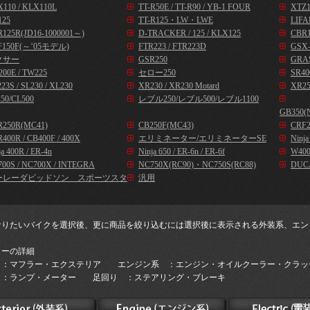
110 / KLX110L
TT-R50E / TT-R90 / YB-1 FOUR
XTZ1
125
TT-R125・LW・LWE
LIFA
125R(JD16-1000001～)
D-TRACKER / 125 / KLX125
CBR1
F150F(～’05モデル)
FTR223 / FTR223D
GSX-
クサー
GSR250
GRA
00E / TW225
セロー250
SR40
23S / SL230 / XL230
XR230 / XR230 Motard
XR25
50/CL500
レブル250/レブル500/レブル1100
GB350(
R250R(MC41)
CB250F(MC43)
CRF2
400R / CB400F / 400X
エリミネーター/エリミネーターSE
Ninj
ja 400R / ER-4n
Ninja 650 / ER-6n / ER-6f
W400
00S / NC700X / INTEGRA
NC750X(RC90)・NC750S(RC88)
DUC
ーレーダビッドソン スポーツスタ
汎用
なりたいバイクを選択後、更に商品を絞り込むには選択後に表示される外装系、エン
。
リーの詳細
 ：マフラー・エクステリア エンジン系 ：エンジン・オイルクーラー・クラッ
 ：ランプ・メーター 足回り ：ステアリング・ブレーキ