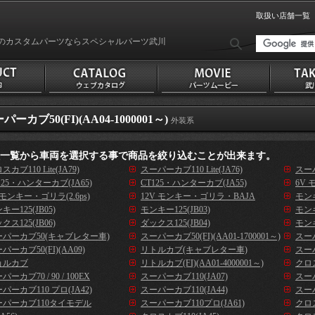
取扱い店舗一覧
のカスタムパーツならスペシャルパーツ武川
パーカブ50(FI)(AA04-1000001～)
外装系
種一覧から車両を選択する事で商品を絞り込むことが出来ます。
スカブ110 Lite(JA79)
スーパーカブ110 Lite(JA76)
スーパ
125・ハンターカブ(JA65)
CT125・ハンターカブ(JA55)
6V 
 モンキー・ゴリラ(2.6ps)
12V モンキー・ゴリラ・BAJA
モンキ
キー125(JB05)
モンキー125(JB03)
モンキ
クス125(JB06)
ダックス125(JB04)
モンキ
ーパーカブ50(キャブレター車)
スーパーカブ50(FI)(AA01-1700001～)
スーパ
パーカブ50(FI)(AA09)
リトルカブ(キャブレター車)
スーパ
ョルカブ
リトルカブ(FI)(AA01-4000001～)
クロス
パーカブ70 / 90 / 100EX
スーパーカブ110(JA07)
スーパ
パーカブ110 プロ(JA42)
スーパーカブ110(JA44)
スーパ
ーパーカブ110タイモデル
スーパーカブ110プロ(JA61)
クロス