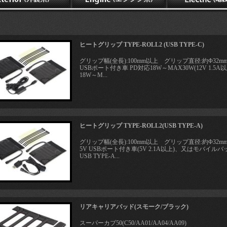
ヒートグリップ TYPE-ROLL2 (USB TYPE-C)
グリップ幅(全長):100mm以上 グリップ直径:約Φ32mm
USBポート付き車 PD対応18W～MAX30W(12V 1
18W～M...
ヒートグリップ TYPE-ROLL2(USB TYPE-A)
グリップ幅(全長):100mm以上 グリップ直径:約Φ32mm
5V USBポート付き車(5V 2.1A以上)、又はモバイルバッ
USB TYPE-A...
リアキャリアパッド(スモーク/ブラック)
スーパーカブ50(C50/AA01/AA04/AA09)