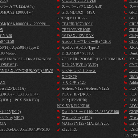
A56)
クロスカブ110(JA45)
クロス
パーカブC125(JA48)
スーパーカブC125(JA58)
スーパ
OM(JC92-1200001～)
GROM(JC92)・MSX
GROM
GROM(MLHJC92)
GRO
OM(JC61-1000001～1299999)・
CB125R(JC79/JC91)
CRF
25
CRF100F/XR100R
CRF1
GNA50
6V DAX / 12V DAX
Chal
0 / CL50
Ape50(キャブレター車) / CB50
CD9
50(FI) / Ape50(FI) Type D
Ape100 / Ape100 Type D
XR50
00 Motard
DREAM50 / NSF100
Dunk
ay(AF61/AF67) / Dio(AF62/AF68)
ZOOMER / ZOOMER(FI) / ZOOMER-X
YZF-
125(BVE1)
XSR125(BVF1)(BVF2)
CYG
NUS-X / CYGNUS-X(FI) / BW'S
シグナス グリファス
マジ
X FORCE
NMA
AX
トリシティ125
Addr
ress125(DT11A)
Address V125 / Address V125S
PCX(
X(JK05)・PCX160(KF47)
PCX e:HEV(JK06)
PCX 
(JF81)・PCX150(KF30)
PCX(JF28/JF56)・
ADV1
PCX150(KF12/KF18)
ADV1
ド125(JK12)
Dio110 / リード110/125 / SPACY100
GIOR
ルツァ(MF17)
フォルツァ(MF15)
フォル
RZA
MAJESTY125 / MAJESTY250
Let
cle JOG/Dio / Axis100 / BW'S100
Z125 PRO
KSR
KSR PR