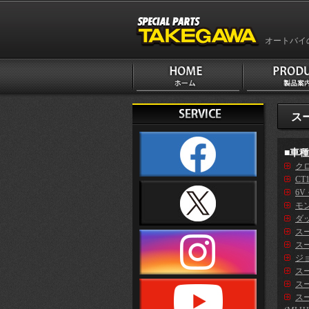
オートバイ
スー
■車
クロ
CT
6V
モン
ダッ
ス
スー
ジ
スー
スー
ス