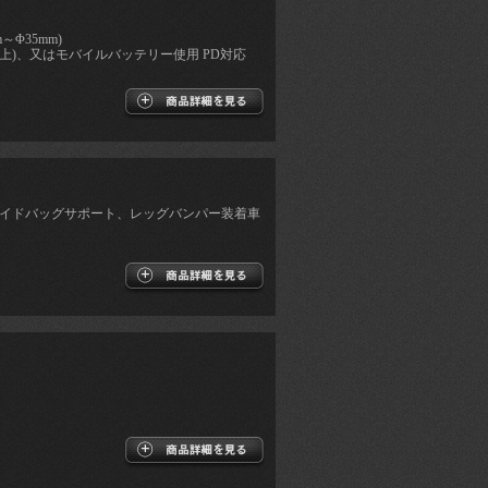
～Φ35mm)
.5A以上)、又はモバイルバッテリー使用 PD対応
サイドバッグサポート、レッグバンパー装着車