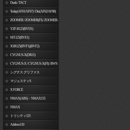
Dunk / TACT
Today(AF61/AF67) / Dio(AF62/AF68)
ZOOMER / ZOOMER(FI) / ZOOMER-
X
YZF-R125(BVD1)
MT-125(BVE1)
XSR125(BVF1)(BVF2)
CYGNUS-X(DR21)
CYGNUS-X / CYGNUS-X(FI) / BW'S
125
シグナス グリファス
マジェスティS
X FORCE
NMAX(ABS)・NMAX155
NMAX
トリシティ125
Address110