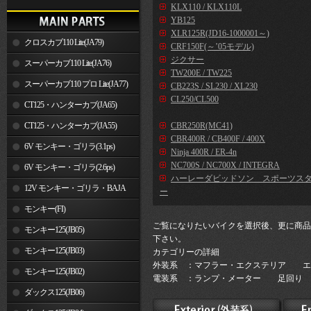
KLX110 / KLX110L
YB125
XLR125R(JD16-1000001～)
クロスカブ110 Lite(JA79)
CRF150F(～’05モデル)
ジクサー
スーパーカブ110 Lite(JA76)
TW200E / TW225
スーパーカブ110 プロ Lite(JA77)
CB223S / SL230 / XL230
CL250/CL500
CT125・ハンターカブ(JA65)
CT125・ハンターカブ(JA55)
CBR250R(MC41)
CBR400R / CB400F / 400X
6V モンキー・ゴリラ(3.1ps)
Ninja 400R / ER-4n
NC700S / NC700X / INTEGRA
6V モンキー・ゴリラ(2.6ps)
ハーレーダビッドソン スポーツス
12V モンキー・ゴリラ・BAJA
ー
モンキー(FI)
ご覧になりたいバイクを選択後、更に商品
モンキー125(JB05)
下さい。
モンキー125(JB03)
カテゴリーの詳細
外装系 ：マフラー・エクステリア エ
モンキー125(JB02)
電装系 ：ランプ・メーター 足回り 
ダックス125(JB06)