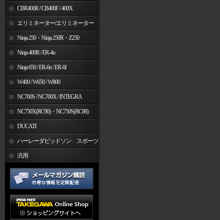
CBR400R / CB400F / 400X
エリミネーター/エリミネーター
SE
Ninja 250・Ninja 250R・Z250
Ninja 400R / ER-4n
Ninja 650 / ER-6n / ER-6f
W400 / W650 / W800
NC700S / NC700X / INTEGRA
NC750X(RC90)・NC750S(RC88)
DUCATI
ハーレーダビッドソン スポーツ
スター
汎用