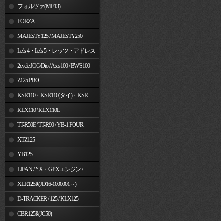
フォルツァ(MF13)
FORZA
MAJESTY125 / MAJESTY250
Let's 4・Let's 5・レッツ・アドレス
V50
2cycle JOG/Dio / Axis100 / BW'S100
Z125 PRO
KSR110・KSR110(タイ)・KSR-
I/II・KSR PRO
KLX110 / KLX110L
TT-R50E / TT-R90 / YB-1 FOUR
XTZ125
YB125
LIFAN / YX・GPXエンジン /
Jincheng
XLR125R(JD16-1000001～)
D-TRACKER / 125 / KLX125
CBR125R(JC50)