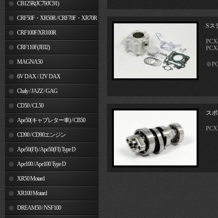
MSX125
CB125R(JC79/JC91)
CRF50F・XR50R / CRF70F・XR70R
Sス
CRF100F/XR100R
PCX(
CRF110F(JE02)
PCX
MAGNA50
※P
6V DAX / 12V DAX
Chaly / JAZZ / GAG
CD50 / CL50
スポ
Ape50(キャブレター車) / CB50
PCX
CD90 / CD90エンジン
Ape50(FI) / Ape50(FI) Type D
Ape100 / Ape100 Type D
XR50 Motard
XR100 Motard
DREAM50 / NSF100