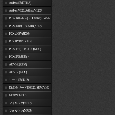
Address125(DT11A)
Address V125 / Address V125S
PCX(JK05-12～)・PCX160(KF47-12
～)
PCX(JK05)・PCX160(KF47)
PCX e:HEV(JK06)
PCX HYBRID(JF84)
PCX(JF81)・PCX150(KF30)
PCX(JF28/JF56)・
PCX150(KF12/KF18)
ADV160(KF54)
ADV150(KF38)
リード125(JK12)
Dio110 / リード110/125 / SPACY100
GIORNO / BITE
フォルツァ(MF17)
フォルツァ(MF15)