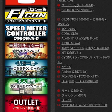
(MLHJA56)
スーパーカブC125(JA48)
GROM(JC92-1200001～)
GROM(JC61-1000001～1299999)・
MSX125
MAGNA50
CD50 / CL50
Ape50(FI) / Ape50(FI) Type D
XR100 Motard
Today(AF61/AF67) / Dio(AF62/AF68)
MT-125(BVE1)
CYGNUS-X / CYGNUS-X(FI) / BW'S
125
NMAX
Address125(DT11A)
PCX(JK05)・PCX160(KF47)
PCX(JF81)・PCX150(KF30)
リード125(JK12)
フォルツァ(MF17)
FORZA
2cycle JOG/Dio / Axis100 / BW'S100