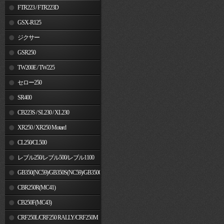
FTR223 / FTR223D
GSX-R125
ジクサー
GSR250
TW200E / TW225
セロー250
SR400
CB223S / SL230 / XL230
XR250 / XR250 Motard
CL250/CL500
レブル250/レブル500/レブル1100
GB350(NC59)/GB350S(NC59)/GB350C(NC64)
CBR250R(MC41)
CB250F(MC43)
CRF250L/CRF250 RALLY/CRF250M