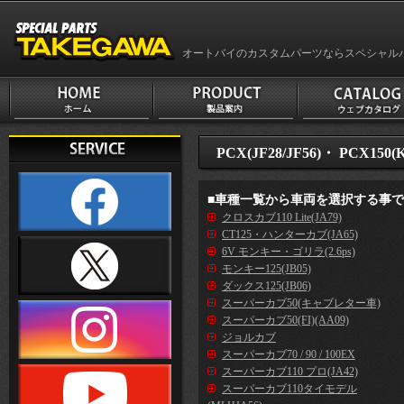
オートバイのカスタムパーツならスペシャル
PCX(JF28/JF56)・ PCX150(
■車種一覧から車両を選択する事
クロスカブ110 Lite(JA79)
CT125・ハンターカブ(JA65)
6V モンキー・ゴリラ(2.6ps)
モンキー125(JB05)
ダックス125(JB06)
スーパーカブ50(キャブレター車)
スーパーカブ50(FI)(AA09)
ジョルカブ
スーパーカブ70 / 90 / 100EX
スーパーカブ110 プロ(JA42)
スーパーカブ110タイモデル