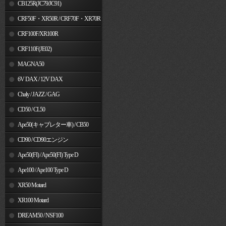
MSX125
CB125R(JC79/JC91)
CRF50F・XR50R / CRF70F・XR70R
CRF100F/XR100R
CRF110F(JE02)
MAGNA50
6V DAX / 12V DAX
Chaly / JAZZ / GAG
CD50 / CL50
Ape50(キャブレター車) / CB50
CD90 / CD90エンジン
Ape50(FI) / Ape50(FI) Type D
Ape100 / Ape100 Type D
XR50 Motard
XR100 Motard
DREAM50 / NSF100