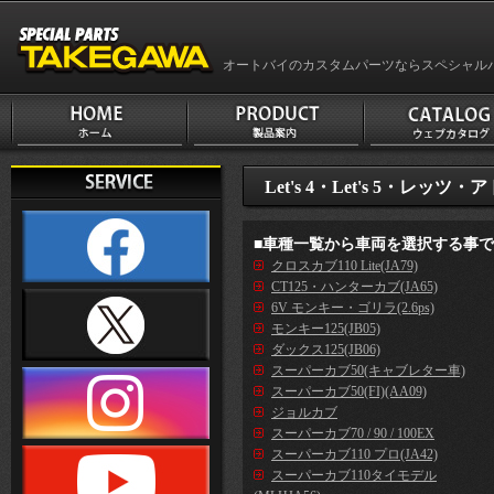
オートバイのカスタムパーツならスペシャル
Let's 4・Let's 5・レッツ
■車種一覧から車両を選択する事
クロスカブ110 Lite(JA79)
CT125・ハンターカブ(JA65)
6V モンキー・ゴリラ(2.6ps)
モンキー125(JB05)
ダックス125(JB06)
スーパーカブ50(キャブレター車)
スーパーカブ50(FI)(AA09)
ジョルカブ
スーパーカブ70 / 90 / 100EX
スーパーカブ110 プロ(JA42)
スーパーカブ110タイモデル