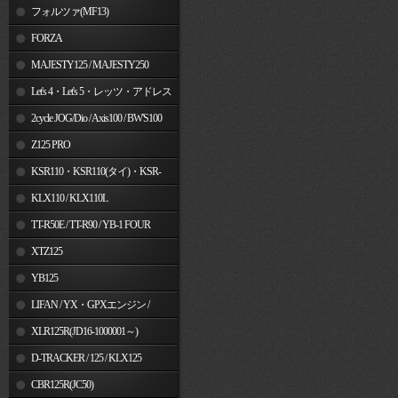
フォルツァ(MF13)
FORZA
MAJESTY125 / MAJESTY250
Let's 4・Let's 5・レッツ・アドレス
V50
2cycle JOG/Dio / Axis100 / BW'S100
Z125 PRO
KSR110・KSR110(タイ)・KSR-
I/II・KSR PRO
KLX110 / KLX110L
TT-R50E / TT-R90 / YB-1 FOUR
XTZ125
YB125
LIFAN / YX・GPXエンジン /
Jincheng
XLR125R(JD16-1000001～)
D-TRACKER / 125 / KLX125
CBR125R(JC50)