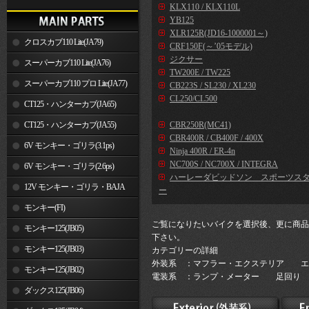
KLX110 / KLX110L
YB125
XLR125R(JD16-1000001～)
クロスカブ110 Lite(JA79)
CRF150F(～’05モデル)
ジクサー
スーパーカブ110 Lite(JA76)
TW200E / TW225
スーパーカブ110 プロ Lite(JA77)
CB223S / SL230 / XL230
CL250/CL500
CT125・ハンターカブ(JA65)
CT125・ハンターカブ(JA55)
CBR250R(MC41)
CBR400R / CB400F / 400X
6V モンキー・ゴリラ(3.1ps)
Ninja 400R / ER-4n
NC700S / NC700X / INTEGRA
6V モンキー・ゴリラ(2.6ps)
ハーレーダビッドソン スポーツス
12V モンキー・ゴリラ・BAJA
ー
モンキー(FI)
ご覧になりたいバイクを選択後、更に商品
モンキー125(JB05)
下さい。
モンキー125(JB03)
カテゴリーの詳細
外装系 ：マフラー・エクステリア エ
モンキー125(JB02)
電装系 ：ランプ・メーター 足回り 
ダックス125(JB06)