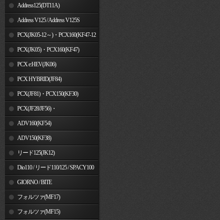
Address125(DT11A)
Address V125 / Address V125S
PCX(JK05-12～)・PCX160(KF47-12
～)
PCX(JK05)・PCX160(KF47)
PCX e:HEV(JK06)
PCX HYBRID(JF84)
PCX(JF81)・PCX150(KF30)
PCX(JF28/JF56)・
PCX150(KF12/KF18)
ADV160(KF54)
ADV150(KF38)
リード125(JK12)
Dio110 / リード110/125 / SPACY100
GIORNO / BITE
フォルツァ(MF17)
フォルツァ(MF15)