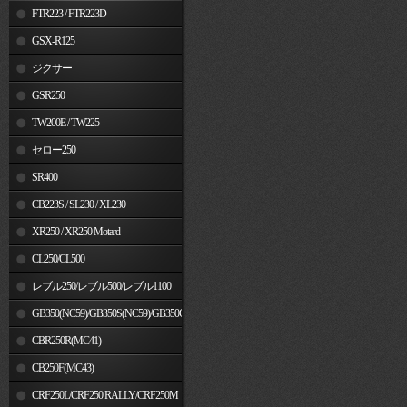
FTR223 / FTR223D
GSX-R125
ジクサー
GSR250
TW200E / TW225
セロー250
SR400
CB223S / SL230 / XL230
XR250 / XR250 Motard
CL250/CL500
レブル250/レブル500/レブル1100
GB350(NC59)/GB350S(NC59)/GB350C(NC64)
CBR250R(MC41)
CB250F(MC43)
CRF250L/CRF250 RALLY/CRF250M