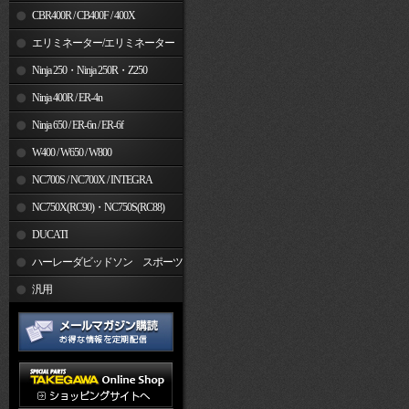
CBR400R / CB400F / 400X
エリミネーター/エリミネーター
SE
Ninja 250・Ninja 250R・Z250
Ninja 400R / ER-4n
Ninja 650 / ER-6n / ER-6f
W400 / W650 / W800
NC700S / NC700X / INTEGRA
NC750X(RC90)・NC750S(RC88)
DUCATI
ハーレーダビッドソン スポーツ
スター
汎用