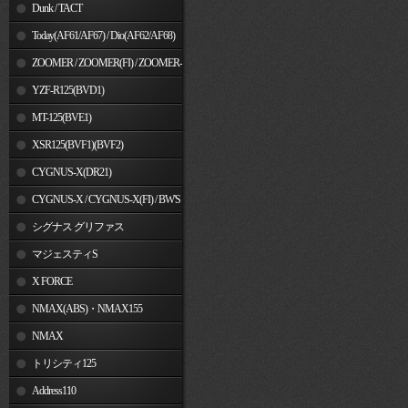
Dunk / TACT
Today(AF61/AF67) / Dio(AF62/AF68)
ZOOMER / ZOOMER(FI) / ZOOMER-
X
YZF-R125(BVD1)
MT-125(BVE1)
XSR125(BVF1)(BVF2)
CYGNUS-X(DR21)
CYGNUS-X / CYGNUS-X(FI) / BW'S
125
シグナス グリファス
マジェスティS
X FORCE
NMAX(ABS)・NMAX155
NMAX
トリシティ125
Address110