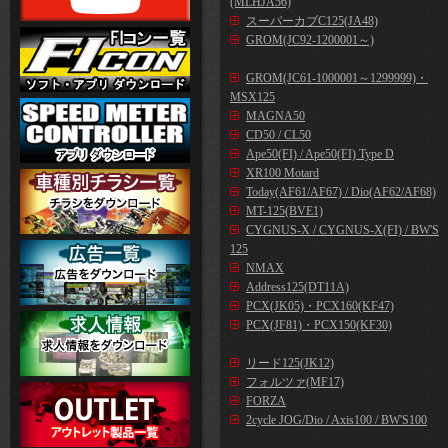
(MLHJA56)
スーパーカブC125(JA48)
GROM(JC92-1200001～)
GROM(JC61-1000001～1299999)・
MSX125
MAGNA50
CD50 / CL50
Ape50(FI) / Ape50(FI) Type D
XR100 Motard
Today(AF61/AF67) / Dio(AF62/AF68)
MT-125(BVE1)
CYGNUS-X / CYGNUS-X(FI) / BW'S
125
NMAX
Address125(DT11A)
PCX(JK05)・PCX160(KF47)
PCX(JF81)・PCX150(KF30)
リード125(JK12)
フォルツァ(MF17)
FORZA
2cycle JOG/Dio / Axis100 / BW'S100