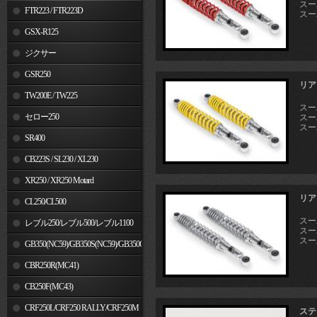
スーパ
FTR223 / FTR223D
スーパ
GSX-R125
ジクサー
GSR250
リア
TW200E / TW225
スーパ
セロー250
スーパ
スーパ
SR400
CB223S / SL230 / XL230
XR250 / XR250 Motard
リア
CL250/CL500
スーパ
レブル250/レブル500/レブル1100
スーパ
スーパ
GB350(NC59)/GB350S(NC59)/GB350C(NC64)
CBR250R(MC41)
CB250F(MC43)
CRF250L/CRF250 RALLY/CRF250M
ステ