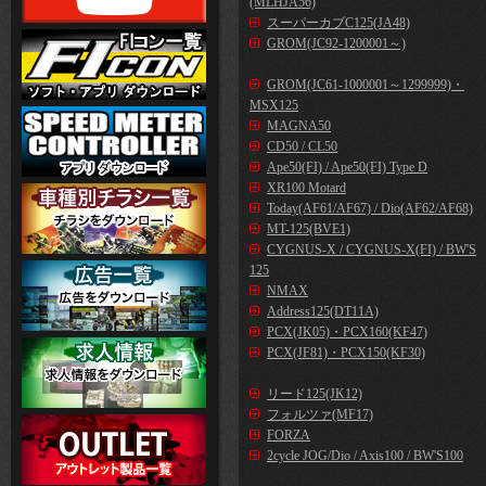
(MLHJA56)
スーパーカブC125(JA48)
GROM(JC92-1200001～)
GROM(JC61-1000001～1299999)・
MSX125
MAGNA50
CD50 / CL50
Ape50(FI) / Ape50(FI) Type D
XR100 Motard
Today(AF61/AF67) / Dio(AF62/AF68)
MT-125(BVE1)
CYGNUS-X / CYGNUS-X(FI) / BW'S
125
NMAX
Address125(DT11A)
PCX(JK05)・PCX160(KF47)
PCX(JF81)・PCX150(KF30)
リード125(JK12)
フォルツァ(MF17)
FORZA
2cycle JOG/Dio / Axis100 / BW'S100