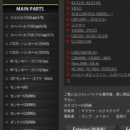
KLX110 / KLX110L
YB125
XLR125R(JD16-1000001～)
クロスカブ110 Lite(JA79)
CRF150F(～’05モデル)
ジクサー
スーパーカブ110 Lite(JA76)
TW200E / TW225
スーパーカブ110 プロ Lite(JA77)
CB223S / SL230 / XL230
CL250/CL500
CT125・ハンターカブ(JA65)
CT125・ハンターカブ(JA55)
CBR250R(MC41)
CBR400R / CB400F / 400X
6V モンキー・ゴリラ(3.1ps)
Ninja 400R / ER-4n
NC700S / NC700X / INTEGRA
6V モンキー・ゴリラ(2.6ps)
ハーレーダビッドソン スポーツス
12V モンキー・ゴリラ・BAJA
ー
モンキー(FI)
ご覧になりたいバイクを選択後、更に商品
モンキー125(JB05)
下さい。
モンキー125(JB03)
カテゴリーの詳細
外装系 ：マフラー・エクステリア エ
モンキー125(JB02)
電装系 ：ランプ・メーター 足回り 
ダックス125(JB06)