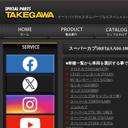
オートバイのカスタムパーツならスペシャル
スーパーカブ50(FI)(AA04-10
■車種一覧から車両を選択する事
クロスカブ110 Lite(JA79)
CT125・ハンターカブ(JA65)
6V モンキー・ゴリラ(2.6ps)
モンキー125(JB05)
ダックス125(JB06)
スーパーカブ50(キャブレター車)
スーパーカブ50(FI)(AA09)
ジョルカブ
スーパーカブ70 / 90 / 100EX
スーパーカブ110 プロ(JA42)
スーパーカブ110タイモデル