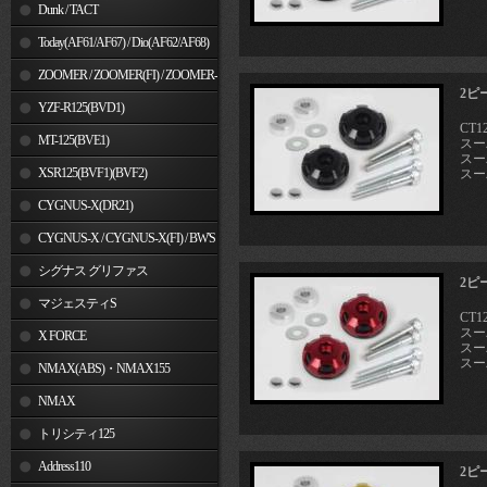
Dunk / TACT
Today(AF61/AF67) / Dio(AF62/AF68)
ZOOMER / ZOOMER(FI) / ZOOMER-
2ピ
X
YZF-R125(BVD1)
CT12
MT-125(BVE1)
スーパ
スーパ
XSR125(BVF1)(BVF2)
スー
CYGNUS-X(DR21)
CYGNUS-X / CYGNUS-X(FI) / BW'S
125
シグナス グリファス
2ピ
マジェスティS
CT12
スーパ
X FORCE
スーパ
スー
NMAX(ABS)・NMAX155
NMAX
トリシティ125
Address110
2ピ