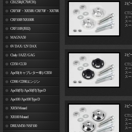
MSX125
CB125R(JC79/JC91)
2ピ
CRF50F・XR50R / CRF70F・XR70R
CT1
スーパ
CRF100F/XR100R
スーパ
スー
CRF110F(JE02)
MAGNA50
6V DAX / 12V DAX
2ピ
Chaly / JAZZ / GAG
CD50 / CL50
CT12
スーパ
スーパ
Ape50(キャブレター車) / CB50
スー
CD90 / CD90エンジン
Ape50(FI) / Ape50(FI) Type D
Ape100 / Ape100 Type D
2ピ
XR50 Motard
CT12
XR100 Motard
スーパ
スーパ
DREAM50 / NSF100
スー