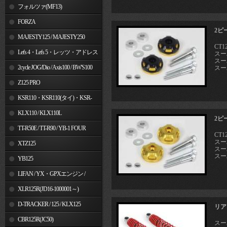
フォルツァ(MF13)
FORZA
2ピ
MAJESTY125 / MAJESTY250
CT12
Let's 4・Let's 5・レッツ・アドレス
スーパ
スーパ
V50
2cycle JOG/Dio / Axis100 / BW'S100
スー
Z125 PRO
KSR110・KSR110(タイ)・KSR-
I/II・KSR PRO
KLX110 / KLX110L
2ピ
TT-R50E / TT-R90 / YB-1 FOUR
CT12
スーパ
XTZ125
スーパ
スー
YB125
LIFAN / YX・GPXエンジン /
Jincheng
XLR125R(JD16-1000001～)
D-TRACKER / 125 / KLX125
リア
CBR125R(JC50)
スーパ