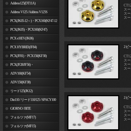
Address125(DT11A)
CT12
スーパ
Address V125 / Address V125S
スーパ
スー
PCX(JK05-12～)・PCX160(KF47-12
～)
PCX(JK05)・PCX160(KF47)
PCX e:HEV(JK06)
2ピ
PCX HYBRID(JF84)
PCX(JF81)・PCX150(KF30)
CT12
スーパ
スーパ
PCX(JF28/JF56)・
スー
PCX150(KF12/KF18)
ADV160(KF54)
ADV150(KF38)
リード125(JK12)
2ピ
Dio110 / リード110/125 / SPACY100
CT12
GIORNO / BITE
スーパ
スーパ
フォルツァ(MF17)
スー
フォルツァ(MF15)