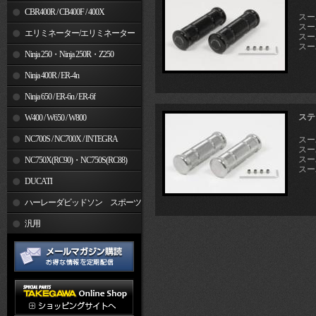
CBR400R / CB400F / 400X
スーパ
スー
エリミネーター/エリミネーター
スーパ
スーパ
SE
Ninja 250・Ninja 250R・Z250
Ninja 400R / ER-4n
Ninja 650 / ER-6n / ER-6f
ステ
W400 / W650 / W800
NC700S / NC700X / INTEGRA
スーパ
スー
スーパ
NC750X(RC90)・NC750S(RC88)
スーパ
DUCATI
ハーレーダビッドソン スポーツ
スター
汎用