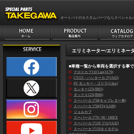
オートバイのカスタムパーツならスペシャル
エリミネーター/エリミネータ
■車種一覧から車両を選択する事
クロスカブ110 Lite(JA79)
CT125・ハンターカブ(JA65)
6V モンキー・ゴリラ(2.6ps)
モンキー125(JB05)
ダックス125(JB06)
スーパーカブ50(キャブレター車)
スーパーカブ50(FI)(AA09)
ジョルカブ
スーパーカブ70 / 90 / 100EX
スーパーカブ110 プロ(JA42)
スーパーカブ110タイモデル