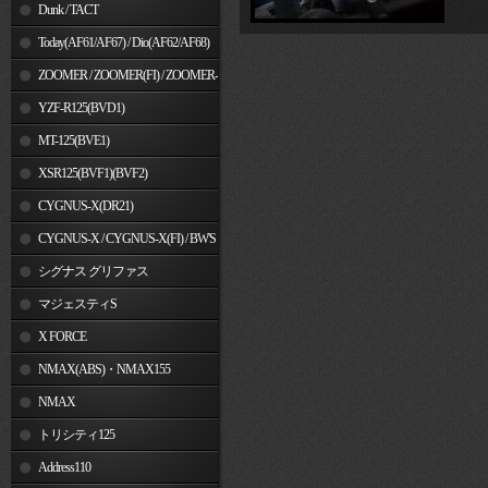
Dunk / TACT
Today(AF61/AF67) / Dio(AF62/AF68)
ZOOMER / ZOOMER(FI) / ZOOMER-
X
YZF-R125(BVD1)
MT-125(BVE1)
XSR125(BVF1)(BVF2)
CYGNUS-X(DR21)
CYGNUS-X / CYGNUS-X(FI) / BW'S
125
シグナス グリファス
マジェスティS
X FORCE
NMAX(ABS)・NMAX155
NMAX
トリシティ125
Address110