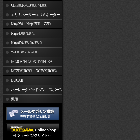
CBR400R / CB400F / 400X
エリミネーター/エリミネーター
SE
Ninja 250・Ninja 250R・Z250
Ninja 400R / ER-4n
Ninja 650 / ER-6n / ER-6f
W400 / W650 / W800
NC700S / NC700X / INTEGRA
NC750X(RC90)・NC750S(RC88)
DUCATI
ハーレーダビッドソン スポーツ
スター
汎用