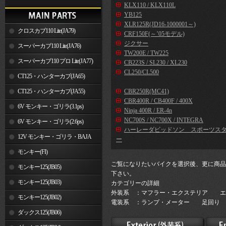
KLX110 / KLX110L
YB125
XLR125R(JD16-1000001～)
クロスカブ110 Lite(JA79)
CRF150F(～’05モデル)
ジクサー
スーパーカブ110 Lite(JA76)
TW200E / TW225
スーパーカブ110 プロ Lite(JA77)
CB223S / SL230 / XL230
CL250/CL500
CT125・ハンターカブ(JA65)
CT125・ハンターカブ(JA55)
CBR250R(MC41)
CBR400R / CB400F / 400X
6V モンキー・ゴリラ(3.1ps)
Ninja 400R / ER-4n
NC700S / NC700X / INTEGRA
6V モンキー・ゴリラ(2.6ps)
ハーレーダビッドソン スポーツス
12V モンキー・ゴリラ・BAJA
ー
モンキー(FI)
ご覧になりたいバイクを選択後、更に商品
モンキー125(JB05)
下さい。
モンキー125(JB03)
カテゴリーの詳細
外装系 ：マフラー・エクステリア エ
モンキー125(JB02)
電装系 ：ランプ・メーター 足回り 
ダックス125(JB06)