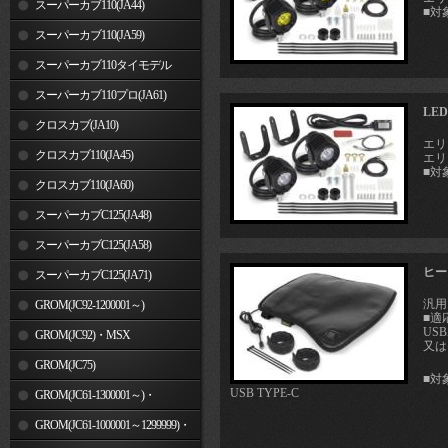
スーパーカブ110(JA44)
■対
スーパーカブ110(JA59)
スーパーカブ110タイモデル
(MLHJA56)
スーパーカブ110プロ(JA61)
LE
クロスカブ(JA10)
エリミ
クロスカブ110(JA45)
エリミ
■対
クロスカブ110(JA60)
スーパーカブC125(JA48)
スーパーカブC125(JA58)
ヒー
スーパーカブC125(JA71)
汎用
GROM(JC92-1200001～)
■適
US
GROM(JC92)・MSX
又は
GROM(MLHJC92)
GROM(JC75)
■対
USB TYPE-C
GROM(JC61-1300001～)・
MSX125SF
GROM(JC61-1000001～1299999)・