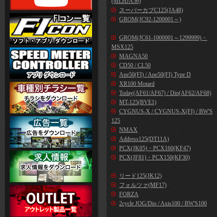
(MLHJA56)
スーパーカブC125(JA48)
GROM(JC92-1200001～)
GROM(JC61-1000001～1299999)・
MSX125
MAGNA50
CD50 / CL50
Ape50(FI) / Ape50(FI) Type D
XR100 Motard
Today(AF61/AF67) / Dio(AF62/AF68)
MT-125(BVE1)
CYGNUS-X / CYGNUS-X(FI) / BW'S
125
NMAX
Address125(DT11A)
PCX(JK05)・PCX160(KF47)
PCX(JF81)・PCX150(KF30)
リード125(JK12)
フォルツァ(MF17)
FORZA
2cycle JOG/Dio / Axis100 / BW'S100