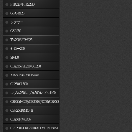
FTR223 / FTR223D
GSX-R125
ジクサー
GSR250
TW200E / TW225
セロー250
SR400
CB223S / SL230 / XL230
XR250 / XR250 Motard
CL250/CL500
レブル250/レブル500/レブル1100
GB350(NC59)/GB350S(NC59)/GB350C(NC64)
CBR250R(MC41)
CB250F(MC43)
CRF250L/CRF250 RALLY/CRF250M