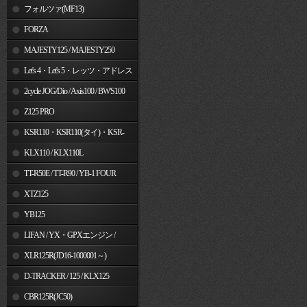
フォルツァ(MF13)
FORZA
MAJESTY125 / MAJESTY250
Let's 4・Let's 5・レッツ・アドレス
V50
2cycle JOG/Dio / Axis100 / BW'S100
Z125 PRO
KSR110・KSR110(タイ)・KSR-
I/II・KSR PRO
KLX110 / KLX110L
TT-R50E / TT-R90 / YB-1 FOUR
XTZ125
YB125
LIFAN / YX・GPXエンジン /
Jincheng
XLR125R(JD16-1000001～)
D-TRACKER / 125 / KLX125
CBR125R(JC50)