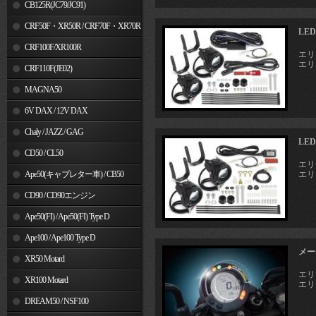
MSX125
CB125R(JC79/JC91)
CRF50F・XR50R / CRF70F・XR70R
LE
CRF100F/XR100R
エリミ
エリミ
CRF110F(JE02)
MAGNA50
6V DAX / 12V DAX
Chaly / JAZZ / GAG
LE
CD50 / CL50
エリミ
Ape50(キャブレター車) / CB50
エリミ
CD90 / CD90エンジン
Ape50(FI) / Ape50(FI) Type D
Ape100 / Ape100 Type D
メー
XR50 Motard
エリミ
XR100 Motard
エリミ
DREAM50 / NSF100