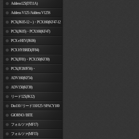
Address125(DT11A)
Address V125 / Address V125S
PCX(JK05-12～)・PCX160(KF47-12
～)
PCX(JK05)・PCX160(KF47)
PCX e:HEV(JK06)
PCX HYBRID(JF84)
PCX(JF81)・PCX150(KF30)
PCX(JF28/JF56)・
PCX150(KF12/KF18)
ADV160(KF54)
ADV150(KF38)
リード125(JK12)
Dio110 / リード110/125 / SPACY100
GIORNO / BITE
フォルツァ(MF17)
フォルツァ(MF15)