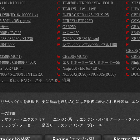
110 / KLX110L
TT-R50E / TT-R90 / YB-1 FOUR
XTZ1
125
TT-R125・LW・LWE
LIFA
125R(JD16-1000001～)
D-TRACKER / 125 / KLX125
CBR1
F150F(～’05モデル)
FTR223 / FTR223D
GSX-
クサー
GSR250
GRA
00E / TW225
セロー250
SR40
23S / SL230 / XL230
XR230 / XR230 Motard
XR25
50/CL500
レブル250/レブル500/レブル1100
GB350(
R250R(MC41)
CB250F(MC43)
CRF2
400R / CB400F / 400X
エリミネーター/エリミネーターSE
Ninj
ja 400R / ER-4n
Ninja 650 / ER-6n / ER-6f
W400
00S / NC700X / INTEGRA
NC750X(RC90)・NC750S(RC88)
DUC
ーレーダビッドソン スポーツスタ
汎用
なりたいバイクを選択後、更に商品を絞り込むには選択後に表示される外装系、エン
。
リーの詳細
 ：マフラー・エクステリア エンジン系 ：エンジン・オイルクーラー・クラッ
 ：ランプ・メーター 足回り ：ステアリング・ブレーキ