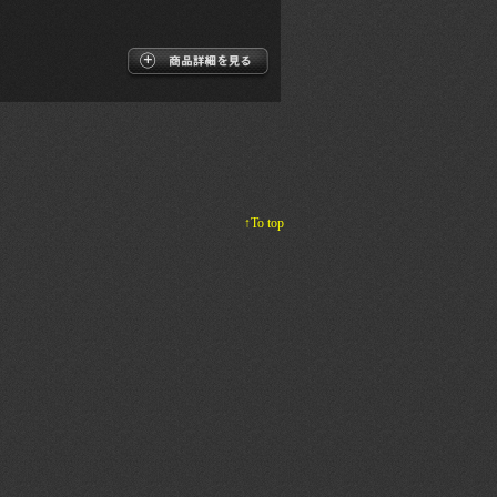
↑To top