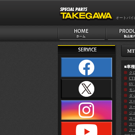
オートバイ
MT
■車
クロ
CT
6V
モン
ダッ
ス
スー
ジ
スー
スー
ス