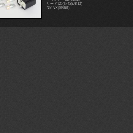
リード125(JF45)(JK12)
NMAX(SE86J)