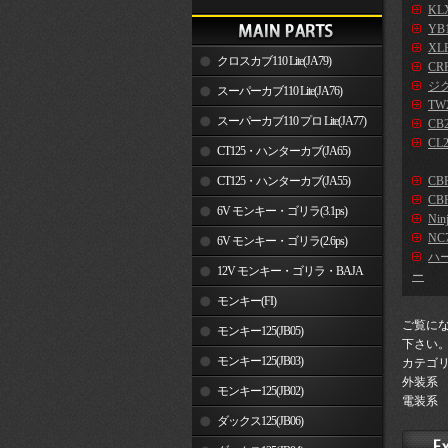
KLX
YB
XLR
クロスカブ110 Lite(JA79)
CR
ジ
スーパーカブ110 Lite(JA76)
TW2
スーパーカブ110 プロ Lite(JA77)
CB2
CL2
CT125・ハンターカブ(JA65)
CT125・ハンターカブ(JA55)
CB
CBR
6V モンキー・ゴリラ(3.1ps)
Nin
NC7
6V モンキー・ゴリラ(2.6ps)
ハ
12V モンキー・ゴリラ・BAJA
ー
モンキー(FI)
ご覧に
モンキー125(JB05)
下さい
モンキー125(JB03)
カテゴ
外装系
モンキー125(JB02)
電装系
ダックス125(JB06)