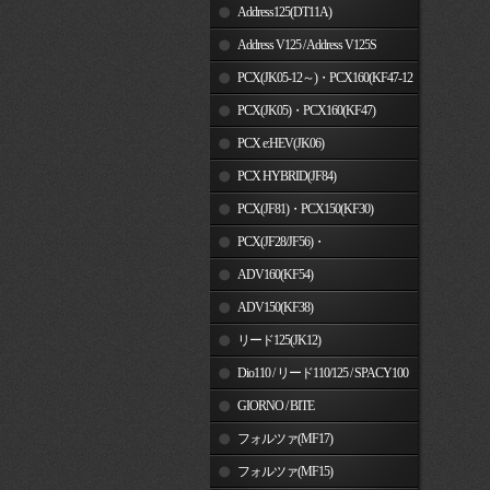
Address125(DT11A)
Address V125 / Address V125S
PCX(JK05-12～)・PCX160(KF47-12
～)
PCX(JK05)・PCX160(KF47)
PCX e:HEV(JK06)
PCX HYBRID(JF84)
PCX(JF81)・PCX150(KF30)
PCX(JF28/JF56)・
PCX150(KF12/KF18)
ADV160(KF54)
ADV150(KF38)
リード125(JK12)
Dio110 / リード110/125 / SPACY100
GIORNO / BITE
フォルツァ(MF17)
フォルツァ(MF15)