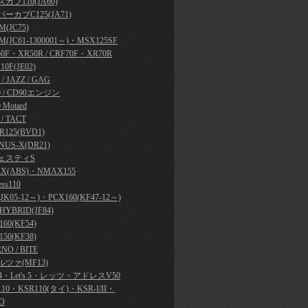
カブ110(JA60)
ーカブC125(JA71)
(JC75)
M(JC61-1300001～)・MSX125SF
50F・XR50R / CRF70F・XR70R
10F(JE02)
y / JAZZ / GAG
0 / CD90エンジン
 Motard
 / TACT
R125(BVD1)
NUS-X(DR21)
ェスティS
X(ABS)・NMAX155
ess110
JK05-12～)・PCX160(KF47-12～)
HYBRID(JF84)
60(KF54)
50(KF38)
NO / BITE
ツァ(MF13)
's 4・Let's 5・レッツ・アドレスV50
110・KSR110(タイ)・KSR-I/II・
O