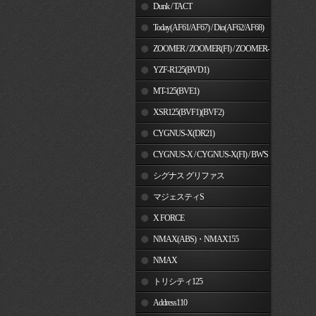
Dunk / TACT
Today(AF61/AF67) / Dio(AF62/AF68)
ZOOMER / ZOOMER(FI) / ZOOMER-
X
YZF-R125(BVD1)
MT-125(BVE1)
XSR125(BVF1)(BVF2)
CYGNUS-X(DR21)
CYGNUS-X / CYGNUS-X(FI) / BW'S
125
シグナス グリファス
マジェスティS
X FORCE
NMAX(ABS)・NMAX155
NMAX
トリシティ125
Address110