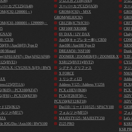
A56)
クロスカブ110(JA45)
クロス
パーカブC125(JA48)
スーパーカブC125(JA58)
スーパ
OM(JC92-1200001～)
GROM(JC92)・MSX
GROM
GROM(MLHJC92)
GRO
OM(JC61-1000001～1299999)・
CB125R(JC79/JC91)
CRF
25
CRF100F/XR100R
CRF1
GNA50
6V DAX / 12V DAX
Chal
0 / CL50
Ape50(キャブレター車) / CB50
CD9
50(FI) / Ape50(FI) Type D
Ape100 / Ape100 Type D
XR50
00 Motard
DREAM50 / NSF100
Dunk
ay(AF61/AF67) / Dio(AF62/AF68)
ZOOMER / ZOOMER(FI) / ZOOMER-X
YZF-
125(BVE1)
XSR125(BVF1)(BVF2)
CYG
NUS-X / CYGNUS-X(FI) / BW'S
シグナス グリファス
マジ
X FORCE
NMA
AX
トリシティ125
Addr
ress125(DT11A)
Address V125 / Address V125S
PCX(
X(JK05)・PCX160(KF47)
PCX e:HEV(JK06)
PCX 
(JF81)・PCX150(KF30)
PCX(JF28/JF56)・
ADV1
PCX150(KF12/KF18)
ADV1
ド125(JK12)
Dio110 / リード110/125 / SPACY100
GIOR
ルツァ(MF17)
フォルツァ(MF15)
フォル
RZA
MAJESTY125 / MAJESTY250
Let
cle JOG/Dio / Axis100 / BW'S100
Z125 PRO
KSR
KSR PR