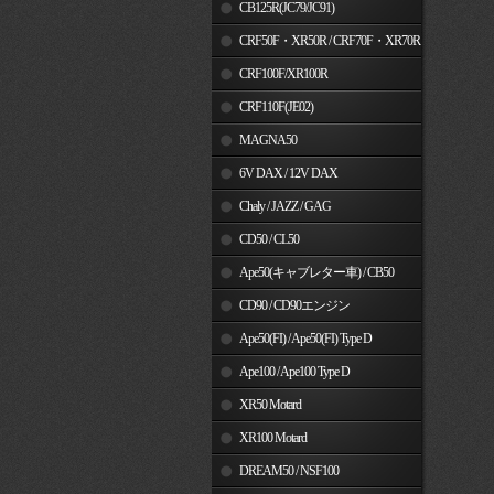
MSX125
CB125R(JC79/JC91)
CRF50F・XR50R / CRF70F・XR70R
CRF100F/XR100R
CRF110F(JE02)
MAGNA50
6V DAX / 12V DAX
Chaly / JAZZ / GAG
CD50 / CL50
Ape50(キャブレター車) / CB50
CD90 / CD90エンジン
Ape50(FI) / Ape50(FI) Type D
Ape100 / Ape100 Type D
XR50 Motard
XR100 Motard
DREAM50 / NSF100