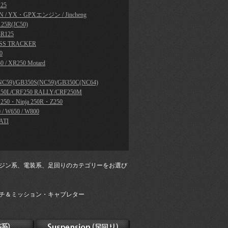
25
N / YX・GPXエンジン / Jincheng
25R(JC50)
R125
SS TRACKER
0
0 / XR250 Motard
NC59)/GB350S(NC59)/GB350C(NC64)
50L/CRF250 RALLY/CRF250M
a 250・Ninja 250R・Z250
 / W650 / W800
ATI
ジン系、電装系、足回りのカテゴリーをお選び
チ＆ミッション・キャブレター