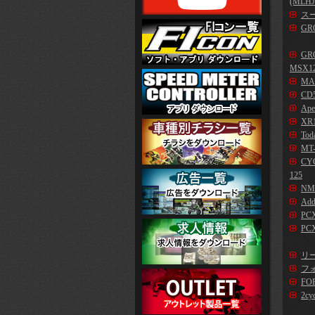
(MLHJ
スー
GR
GR
MSX1
MA
CD5
Ape
XR1
Tod
MT-
CYG
125
NM
Add
PC
PCX
リー
フォ
FO
2cy