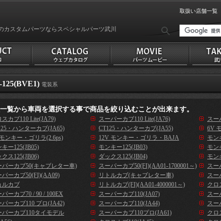
取扱い店舗一覧
のカスタムパーツならスペシャルパーツ武川
-125(BVE1)
電装系
種一覧から車両を選択する事で商品を絞り込むことが出来ます。
スカブ110 Lite(JA79)
スーパーカブ110 Lite(JA76)
スーパ
125・ハンターカブ(JA65)
CT125・ハンターカブ(JA55)
6V 
 モンキー・ゴリラ(2.6ps)
12V モンキー・ゴリラ・BAJA
モンキ
キー125(JB05)
モンキー125(JB03)
モンキ
クス125(JB06)
ダックス125(JB04)
モンキ
ーパーカブ50(キャブレター車)
スーパーカブ50(FI)(AA01-1700001～)
スーパ
パーカブ50(FI)(AA09)
リトルカブ(キャブレター車)
スーパ
ョルカブ
リトルカブ(FI)(AA01-4000001～)
クロス
パーカブ70 / 90 / 100EX
スーパーカブ110(JA07)
スーパ
パーカブ110 プロ(JA42)
スーパーカブ110(JA44)
スーパ
ーパーカブ110タイモデル
スーパーカブ110プロ(JA61)
クロス