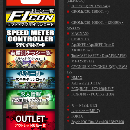
(MLHJA56)
スーパーカブC125(JA48)
GROM(JC92-1200001～)
GROM(JC61-1000001～1299999)・
MSX125
MAGNA50
CD50 / CL50
Ape50(FI) / Ape50(FI) Type D
XR100 Motard
Today(AF61/AF67) / Dio(AF62/AF68)
MT-125(BVE1)
CYGNUS-X / CYGNUS-X(FI) / BW'S
125
NMAX
Address125(DT11A)
PCX(JK05)・PCX160(KF47)
PCX(JF81)・PCX150(KF30)
リード125(JK12)
フォルツァ(MF17)
FORZA
2cycle JOG/Dio / Axis100 / BW'S100