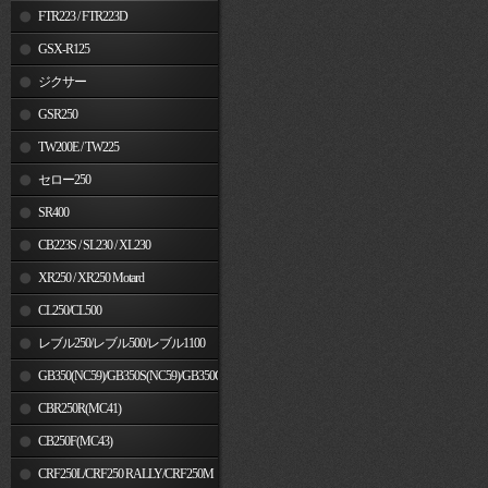
FTR223 / FTR223D
GSX-R125
ジクサー
GSR250
TW200E / TW225
セロー250
SR400
CB223S / SL230 / XL230
XR250 / XR250 Motard
CL250/CL500
レブル250/レブル500/レブル1100
GB350(NC59)/GB350S(NC59)/GB350C(NC64)
CBR250R(MC41)
CB250F(MC43)
CRF250L/CRF250 RALLY/CRF250M