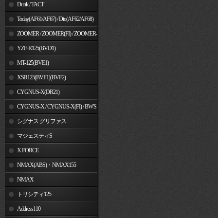
Dunk / TACT
Today(AF61/AF67) / Dio(AF62/AF68)
ZOOMER / ZOOMER(FI) / ZOOMER-
X
YZF-R125(BVD1)
MT-125(BVE1)
XSR125(BVF1)(BVF2)
CYGNUS-X(DR21)
CYGNUS-X / CYGNUS-X(FI) / BW'S
125
シグナス グリファス
マジェスティS
X FORCE
NMAX(ABS)・NMAX155
NMAX
トリシティ125
Address110