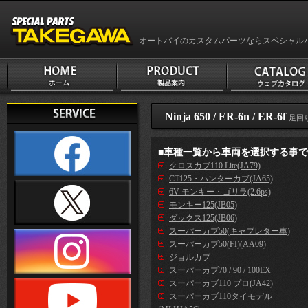
オートバイのカスタムパーツならスペシャル
Ninja 650 / ER-6n / ER-6f
足回
■車種一覧から車両を選択する事
クロスカブ110 Lite(JA79)
CT125・ハンターカブ(JA65)
6V モンキー・ゴリラ(2.6ps)
モンキー125(JB05)
ダックス125(JB06)
スーパーカブ50(キャブレター車)
スーパーカブ50(FI)(AA09)
ジョルカブ
スーパーカブ70 / 90 / 100EX
スーパーカブ110 プロ(JA42)
スーパーカブ110タイモデル