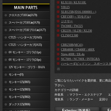
KLX110 / KLX110L
YB125
XLR125R(JD16-1000001～)
クロスカブ110 Lite(JA79)
CRF150F(～’05モデル)
ジクサー
スーパーカブ110 Lite(JA76)
TW200E / TW225
スーパーカブ110 プロ Lite(JA77)
CB223S / SL230 / XL230
CL250/CL500
CT125・ハンターカブ(JA65)
CT125・ハンターカブ(JA55)
CBR250R(MC41)
CBR400R / CB400F / 400X
6V モンキー・ゴリラ(3.1ps)
Ninja 400R / ER-4n
NC700S / NC700X / INTEGRA
6V モンキー・ゴリラ(2.6ps)
ハーレーダビッドソン スポーツス
12V モンキー・ゴリラ・BAJA
ー
モンキー(FI)
ご覧になりたいバイクを選択後、更に商品
モンキー125(JB05)
下さい。
モンキー125(JB03)
カテゴリーの詳細
外装系 ：マフラー・エクステリア エ
モンキー125(JB02)
電装系 ：ランプ・メーター 足回り 
ダックス125(JB06)