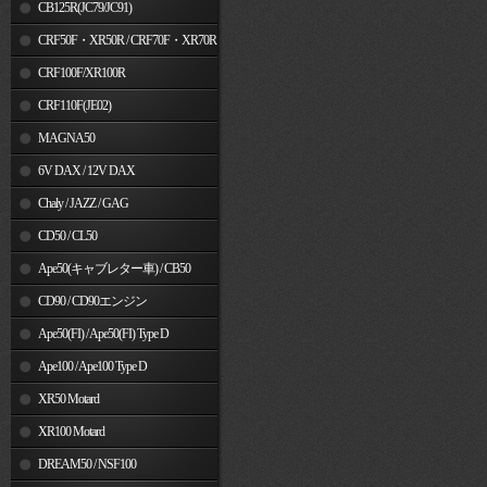
MSX125
CB125R(JC79/JC91)
CRF50F・XR50R / CRF70F・XR70R
CRF100F/XR100R
CRF110F(JE02)
MAGNA50
6V DAX / 12V DAX
Chaly / JAZZ / GAG
CD50 / CL50
Ape50(キャブレター車) / CB50
CD90 / CD90エンジン
Ape50(FI) / Ape50(FI) Type D
Ape100 / Ape100 Type D
XR50 Motard
XR100 Motard
DREAM50 / NSF100