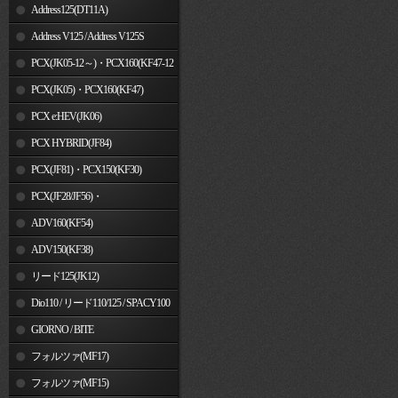
Address125(DT11A)
Address V125 / Address V125S
PCX(JK05-12～)・PCX160(KF47-12
～)
PCX(JK05)・PCX160(KF47)
PCX e:HEV(JK06)
PCX HYBRID(JF84)
PCX(JF81)・PCX150(KF30)
PCX(JF28/JF56)・
PCX150(KF12/KF18)
ADV160(KF54)
ADV150(KF38)
リード125(JK12)
Dio110 / リード110/125 / SPACY100
GIORNO / BITE
フォルツァ(MF17)
フォルツァ(MF15)