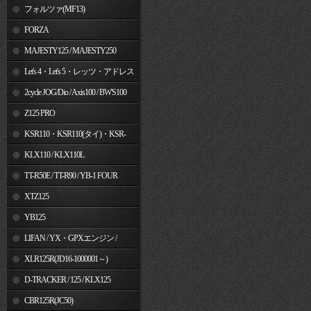
フォルツァ(MF13)
FORZA
MAJESTY125 / MAJESTY250
Let's 4・Let's 5・レッツ・アドレス
V50
2cycle JOG/Dio / Axis100 / BW'S100
Z125 PRO
KSR110・KSR110(タイ)・KSR-
I/II・KSR PRO
KLX110 / KLX110L
TT-R50E / TT-R90 / YB-1 FOUR
XTZ125
YB125
LIFAN / YX・GPXエンジン /
Jincheng
XLR125R(JD16-1000001～)
D-TRACKER / 125 / KLX125
CBR125R(JC50)