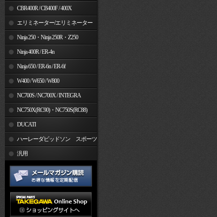
CBR400R / CB400F / 400X
エリミネーター/エリミネーター
SE
Ninja 250・Ninja 250R・Z250
Ninja 400R / ER-4n
Ninja 650 / ER-6n / ER-6f
W400 / W650 / W800
NC700S / NC700X / INTEGRA
NC750X(RC90)・NC750S(RC88)
DUCATI
ハーレーダビッドソン スポーツ
スター
汎用