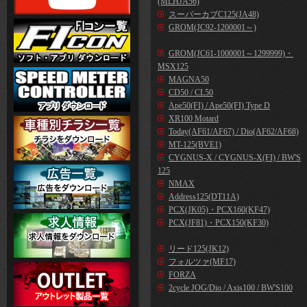
(MLHJA56)
スーパーカブC125(JA48)
GROM(JC92-1200001～)
GROM(JC61-1000001～1299999)・
MSX125
MAGNA50
CD50 / CL50
Ape50(FI) / Ape50(FI) Type D
XR100 Motard
Today(AF61/AF67) / Dio(AF62/AF68)
MT-125(BVE1)
CYGNUS-X / CYGNUS-X(FI) / BW'S
125
NMAX
Address125(DT11A)
PCX(JK05)・PCX160(KF47)
PCX(JF81)・PCX150(KF30)
リード125(JK12)
フォルツァ(MF17)
FORZA
2cycle JOG/Dio / Axis100 / BW'S100