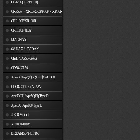
MSX125
CB125R(JC79/JC91)
CRF50F・XR50R / CRF70F・XR70R
CRF100F/XR100R
CRF110F(JE02)
MAGNA50
6V DAX / 12V DAX
Chaly / JAZZ / GAG
CD50 / CL50
Ape50(キャブレター車) / CB50
CD90 / CD90エンジン
Ape50(FI) / Ape50(FI) Type D
Ape100 / Ape100 Type D
XR50 Motard
XR100 Motard
DREAM50 / NSF100