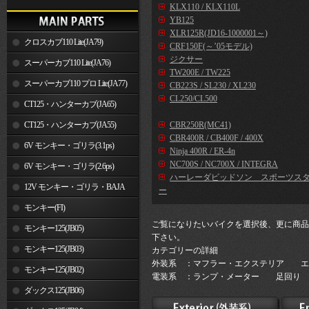
KLX110 / KLX110L
YB125
XLR125R(JD16-1000001～)
クロスカブ110 Lite(JA79)
CRF150F(～’05モデル)
ジクサー
スーパーカブ110 Lite(JA76)
TW200E / TW225
スーパーカブ110 プロ Lite(JA77)
CB223S / SL230 / XL230
CL250/CL500
CT125・ハンターカブ(JA65)
CT125・ハンターカブ(JA55)
CBR250R(MC41)
CBR400R / CB400F / 400X
6V モンキー・ゴリラ(3.1ps)
Ninja 400R / ER-4n
NC700S / NC700X / INTEGRA
6V モンキー・ゴリラ(2.6ps)
ハーレーダビッドソン スポーツス
12V モンキー・ゴリラ・BAJA
ー
モンキー(FI)
ご覧になりたいバイクを選択後、更に商品
モンキー125(JB05)
下さい。
モンキー125(JB03)
カテゴリーの詳細
外装系 ：マフラー・エクステリア エ
モンキー125(JB02)
電装系 ：ランプ・メーター 足回り 
ダックス125(JB06)