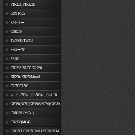
FTR223 / FTR223D
GSX-R125
ジクサー
GSR250
TW200E / TW225
セロー250
SR400
CB223S / SL230 / XL230
XR250 / XR250 Motard
CL250/CL500
レブル250/レブル500/レブル1100
GB350(NC59)/GB350S(NC59)/GB350C(NC64)
CBR250R(MC41)
CB250F(MC43)
CRF250L/CRF250 RALLY/CRF250M