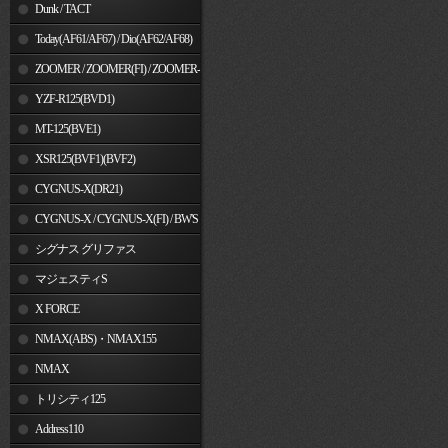
Dunk / TACT
Today(AF61/AF67) / Dio(AF62/AF68)
ZOOMER / ZOOMER(FI) / ZOOMER-
X
YZF-R125(BVD1)
MT-125(BVE1)
XSR125(BVF1)(BVF2)
CYGNUS-X(DR21)
CYGNUS-X / CYGNUS-X(FI) / BW'S
125
シグナス グリファス
マジェスティS
X FORCE
NMAX(ABS)・NMAX155
NMAX
トリシティ125
Address110