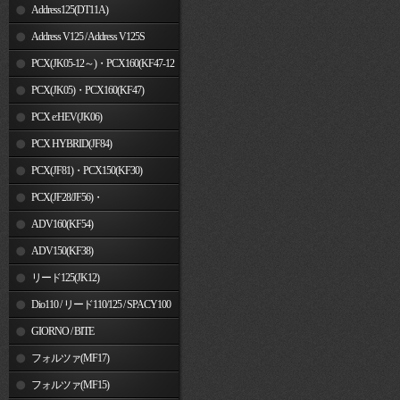
Address125(DT11A)
Address V125 / Address V125S
PCX(JK05-12～)・PCX160(KF47-12
～)
PCX(JK05)・PCX160(KF47)
PCX e:HEV(JK06)
PCX HYBRID(JF84)
PCX(JF81)・PCX150(KF30)
PCX(JF28/JF56)・
PCX150(KF12/KF18)
ADV160(KF54)
ADV150(KF38)
リード125(JK12)
Dio110 / リード110/125 / SPACY100
GIORNO / BITE
フォルツァ(MF17)
フォルツァ(MF15)