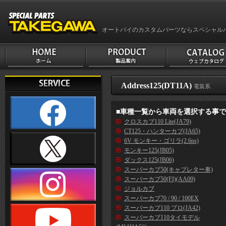
オートバイのカスタムパーツならスペシャル
Address125(DT11A)
電装系
■車種一覧から車両を選択する事
クロスカブ110 Lite(JA79)
CT125・ハンターカブ(JA65)
6V モンキー・ゴリラ(2.6ps)
モンキー125(JB05)
ダックス125(JB06)
スーパーカブ50(キャブレター車)
スーパーカブ50(FI)(AA09)
ジョルカブ
スーパーカブ70 / 90 / 100EX
スーパーカブ110 プロ(JA42)
スーパーカブ110タイモデル