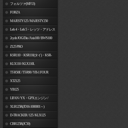
フォルツァ(MF13)
FORZA
MAJESTY125 / MAJESTY250
Let's 4・Let's 5・レッツ・アドレス
V50
2cycle JOG/Dio / Axis100 / BW'S100
Z125 PRO
KSR110・KSR110(タイ)・KSR-
I/II・KSR PRO
KLX110 / KLX110L
TT-R50E / TT-R90 / YB-1 FOUR
XTZ125
YB125
LIFAN / YX・GPXエンジン /
Jincheng
XLR125R(JD16-1000001～)
D-TRACKER / 125 / KLX125
CBR125R(JC50)