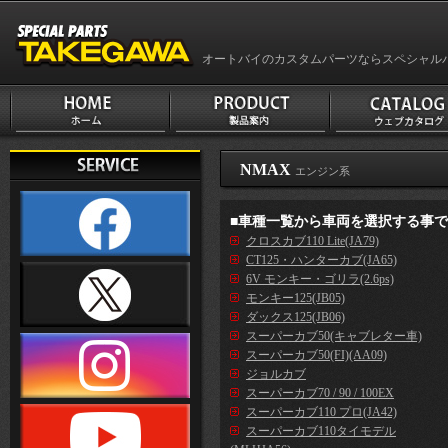
オートバイのカスタムパーツならスペシャル
NMAX
エンジン系
■車種一覧から車両を選択する事
クロスカブ110 Lite(JA79)
CT125・ハンターカブ(JA65)
6V モンキー・ゴリラ(2.6ps)
モンキー125(JB05)
ダックス125(JB06)
スーパーカブ50(キャブレター車)
スーパーカブ50(FI)(AA09)
ジョルカブ
スーパーカブ70 / 90 / 100EX
スーパーカブ110 プロ(JA42)
スーパーカブ110タイモデル