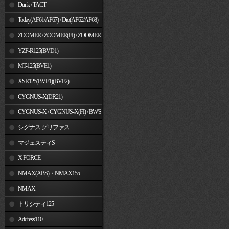
Dunk / TACT
Today(AF61/AF67) / Dio(AF62/AF68)
ZOOMER / ZOOMER(FI) / ZOOMER-
X
YZF-R125(BVD1)
MT-125(BVE1)
XSR125(BVF1)(BVF2)
CYGNUS-X(DR21)
CYGNUS-X / CYGNUS-X(FI) / BW'S
125
シグナス グリファス
マジェスティS
X FORCE
NMAX(ABS)・NMAX155
NMAX
トリシティ125
Address110