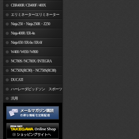
CBR400R / CB400F / 400X
エリミネーター/エリミネーター
SE
Ninja 250・Ninja 250R・Z250
Ninja 400R / ER-4n
Ninja 650 / ER-6n / ER-6f
W400 / W650 / W800
NC700S / NC700X / INTEGRA
NC750X(RC90)・NC750S(RC88)
DUCATI
ハーレーダビッドソン スポーツ
スター
汎用