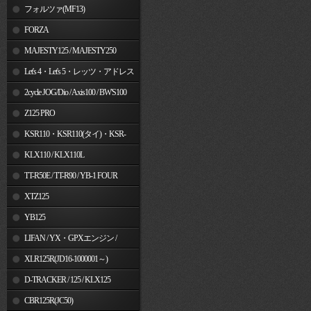
フォルツァ(MF13)
FORZA
MAJESTY125 / MAJESTY250
Let's 4・Let's 5・レッツ・アドレス
V50
2cycle JOG/Dio / Axis100 / BW'S100
Z125 PRO
KSR110・KSR110(タイ)・KSR-
I/II・KSR PRO
KLX110 / KLX110L
TT-R50E / TT-R90 / YB-1 FOUR
XTZ125
YB125
LIFAN / YX・GPXエンジン /
Jincheng
XLR125R(JD16-1000001～)
D-TRACKER / 125 / KLX125
CBR125R(JC50)