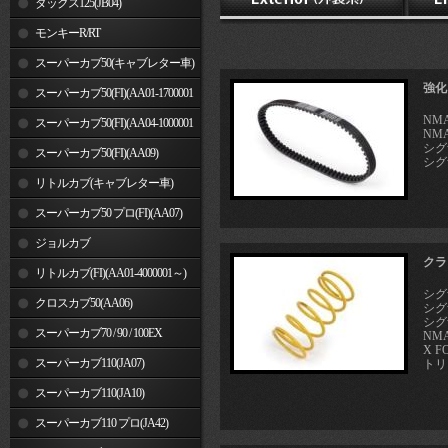
ダックス125(JB04)
モンキーR/RT
スーパーカブ50(キャブレター車)
強化
スーパーカブ50(FI)(AA01-1700001
NMA
～)
スーパーカブ50(FI)(AA04-1000001
NMA
シグ
～)
スーパーカブ50(FI)(AA09)
シグナ
リトルカブ(キャブレター車)
スーパーカブ50 プロ(FI)(AA07)
ジョルカブ
クラ
リトルカブ(FI)(AA01-4000001～)
シグ
クロスカブ50(AA06)
シグ
シグ
スーパーカブ70 / 90 / 100EX
NMA
X F
スーパーカブ110(JA07)
トリシ
スーパーカブ110(JA10)
スーパーカブ110 プロ(JA42)