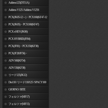
Address125(DT11A)
Address V125 / Address V125S
PCX(JK05-12～)・PCX160(KF47-12
～)
PCX(JK05)・PCX160(KF47)
PCX e:HEV(JK06)
PCX HYBRID(JF84)
PCX(JF81)・PCX150(KF30)
PCX(JF28/JF56)・
PCX150(KF12/KF18)
ADV160(KF54)
ADV150(KF38)
リード125(JK12)
Dio110 / リード110/125 / SPACY100
GIORNO / BITE
フォルツァ(MF17)
フォルツァ(MF15)