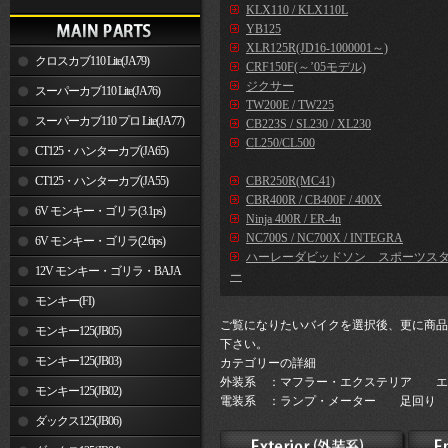
KLX110 / KLX110L
YB125
XLR125R(JD16-1000001～)
クロスカブ110 Lite(JA79)
CRF150F(～’05モデル)
ジクサー
スーパーカブ110 Lite(JA76)
TW200E / TW225
スーパーカブ110 プロ Lite(JA77)
CB223S / SL230 / XL230
CL250/CL500
CT125・ハンターカブ(JA65)
CT125・ハンターカブ(JA55)
CBR250R(MC41)
CBR400R / CB400F / 400X
6V モンキー・ゴリラ(3.1ps)
Ninja 400R / ER-4n
NC700S / NC700X / INTEGRA
6V モンキー・ゴリラ(2.6ps)
ハーレーダビッドソン スポーツス
12V モンキー・ゴリラ・BAJA
ー
モンキー(FI)
ご覧になりたいバイクを選択後、更に商品
モンキー125(JB05)
下さい。
モンキー125(JB03)
カテゴリーの詳細
外装系 ：マフラー・エクステリア エ
モンキー125(JB02)
電装系 ：ランプ・メーター 足回り 
ダックス125(JB06)