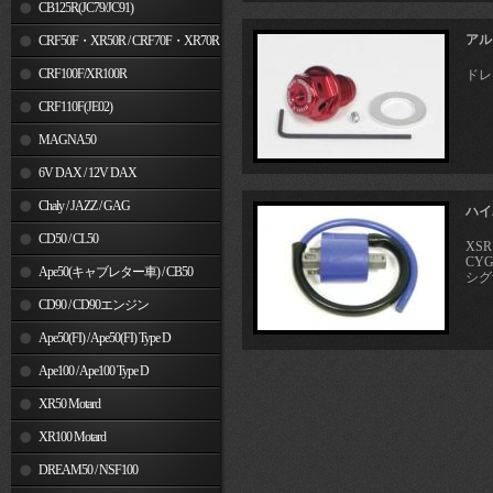
MSX125
CB125R(JC79/JC91)
アル
CRF50F・XR50R / CRF70F・XR70R
CRF100F/XR100R
ドレ
CRF110F(JE02)
MAGNA50
6V DAX / 12V DAX
Chaly / JAZZ / GAG
ハイ
CD50 / CL50
XSR
CYGN
Ape50(キャブレター車) / CB50
シグ
CD90 / CD90エンジン
Ape50(FI) / Ape50(FI) Type D
Ape100 / Ape100 Type D
XR50 Motard
XR100 Motard
DREAM50 / NSF100