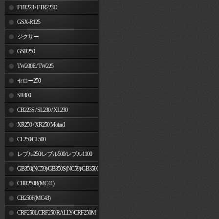
FTR223 / FTR223D
GSX-R125
ジクサー
GSR250
TW200E / TW225
セロー250
SR400
CB223S / SL230 / XL230
XR250 / XR250 Motard
CL250/CL500
レブル250/レブル500/レブル1100
GB350(NC59)/GB350S(NC59)/GB350C(NC64)
CBR250R(MC41)
CB250F(MC43)
CRF250L/CRF250 RALLY/CRF250M