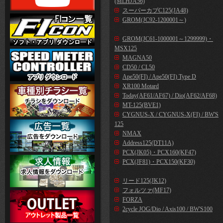
(MLHJA56)
スーパーカブC125(JA48)
GROM(JC92-1200001～)
GROM(JC61-1000001～1299999)・
MSX125
MAGNA50
CD50 / CL50
Ape50(FI) / Ape50(FI) Type D
XR100 Motard
Today(AF61/AF67) / Dio(AF62/AF68)
MT-125(BVE1)
CYGNUS-X / CYGNUS-X(FI) / BW'S
125
NMAX
Address125(DT11A)
PCX(JK05)・PCX160(KF47)
PCX(JF81)・PCX150(KF30)
リード125(JK12)
フォルツァ(MF17)
FORZA
2cycle JOG/Dio / Axis100 / BW'S100