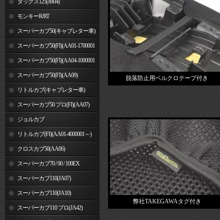
ダックス125(JB04)
モンキーR/RT
スーパーカブ50(キャブレター車)
スーパーカブ50(FI)(AA01-1700001
～)
スーパーカブ50(FI)(AA04-1000001
～)
スーパーカブ50(FI)(AA09)
脱落防止用ベルクロテープ付き
リトルカブ(キャブレター車)
スーパーカブ50 プロ(FI)(AA07)
ジョルカブ
リトルカブ(FI)(AA01-4000001～)
クロスカブ50(AA06)
スーパーカブ70 / 90 / 100EX
スーパーカブ110(JA07)
スーパーカブ110(JA10)
弊社TAKEGAWAタグ付き
スーパーカブ110 プロ(JA42)