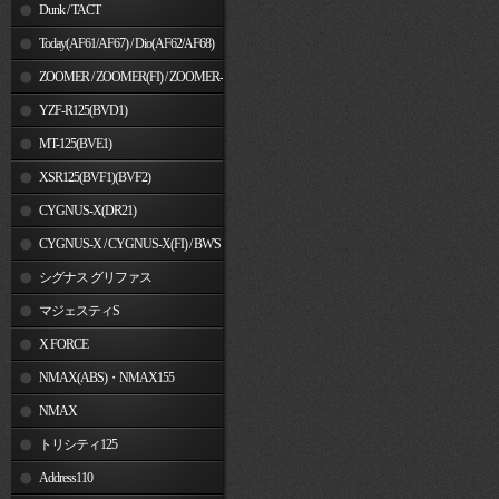
Dunk / TACT
Today(AF61/AF67) / Dio(AF62/AF68)
ZOOMER / ZOOMER(FI) / ZOOMER-
X
YZF-R125(BVD1)
MT-125(BVE1)
XSR125(BVF1)(BVF2)
CYGNUS-X(DR21)
CYGNUS-X / CYGNUS-X(FI) / BW'S
125
シグナス グリファス
マジェスティS
X FORCE
NMAX(ABS)・NMAX155
NMAX
トリシティ125
Address110