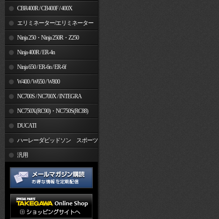
CBR400R / CB400F / 400X
エリミネーター/エリミネーター
SE
Ninja 250・Ninja 250R・Z250
Ninja 400R / ER-4n
Ninja 650 / ER-6n / ER-6f
W400 / W650 / W800
NC700S / NC700X / INTEGRA
NC750X(RC90)・NC750S(RC88)
DUCATI
ハーレーダビッドソン スポーツ
スター
汎用