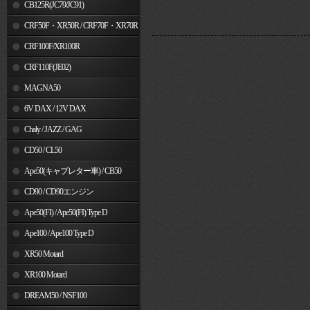
MSX125
CB125R(JC79/JC91)
CRF50F・XR50R / CRF70F・XR70R
CRF100F/XR100R
CRF110F(JE02)
MAGNA50
6V DAX / 12V DAX
Chaly / JAZZ / GAG
CD50 / CL50
Ape50(キャブレター車) / CB50
CD90 / CD90エンジン
Ape50(FI) / Ape50(FI) Type D
Ape100 / Ape100 Type D
XR50 Motard
XR100 Motard
DREAM50 / NSF100