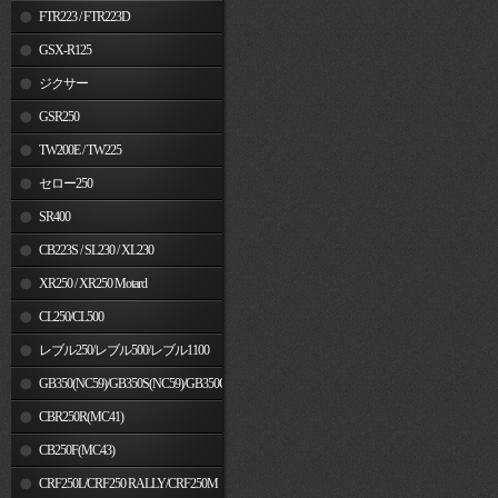
FTR223 / FTR223D
GSX-R125
ジクサー
GSR250
TW200E / TW225
セロー250
SR400
CB223S / SL230 / XL230
XR250 / XR250 Motard
CL250/CL500
レブル250/レブル500/レブル1100
GB350(NC59)/GB350S(NC59)/GB350C(NC64)
CBR250R(MC41)
CB250F(MC43)
CRF250L/CRF250 RALLY/CRF250M