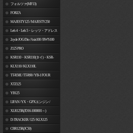
フォルツァ(MF13)
FORZA
MAJESTY125 / MAJESTY250
Let's 4・Let's 5・レッツ・アドレス
V50
2cycle JOG/Dio / Axis100 / BW'S100
Z125 PRO
KSR110・KSR110(タイ)・KSR-
I/II・KSR PRO
KLX110 / KLX110L
TT-R50E / TT-R90 / YB-1 FOUR
XTZ125
YB125
LIFAN / YX・GPXエンジン /
Jincheng
XLR125R(JD16-1000001～)
D-TRACKER / 125 / KLX125
CBR125R(JC50)