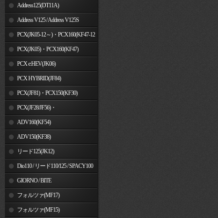
Address125(DT11A)
Address V125 / Address V125S
PCX(JK05-12～)・PCX160(KF47-12
～)
PCX(JK05)・PCX160(KF47)
PCX e:HEV(JK06)
PCX HYBRID(JF84)
PCX(JF81)・PCX150(KF30)
PCX(JF28/JF56)・
PCX150(KF12/KF18)
ADV160(KF54)
ADV150(KF38)
リード125(JK12)
Dio110 / リード110/125 / SPACY100
GIORNO / BITE
フォルツァ(MF17)
フォルツァ(MF15)