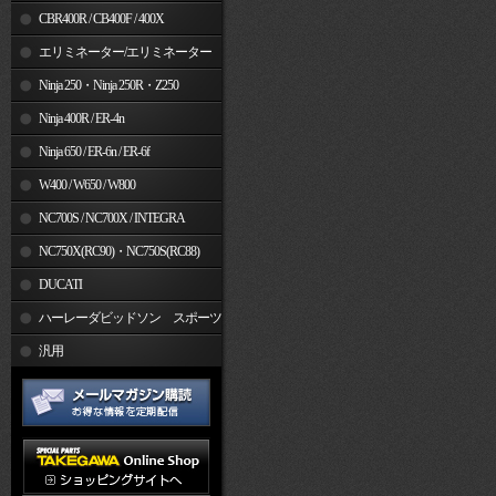
CBR400R / CB400F / 400X
エリミネーター/エリミネーター
SE
Ninja 250・Ninja 250R・Z250
Ninja 400R / ER-4n
Ninja 650 / ER-6n / ER-6f
W400 / W650 / W800
NC700S / NC700X / INTEGRA
NC750X(RC90)・NC750S(RC88)
DUCATI
ハーレーダビッドソン スポーツ
スター
汎用