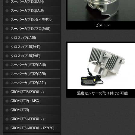
スーパーカブ110(JA44)
スーパーカブ110(JA59)
スーパーカブ110タイモデル
ピストン
(MLHJA56)
スーパーカブ110プロ(JA61)
クロスカブ(JA10)
クロスカブ110(JA45)
クロスカブ110(JA60)
スーパーカブC125(JA48)
スーパーカブC125(JA58)
スーパーカブC125(JA71)
GROM(JC92-1200001～)
温度センサーの取り付けが可能
GROM(JC92)・MSX
GROM(MLHJC92)
GROM(JC75)
GROM(JC61-1300001～)・
MSX125SF
GROM(JC61-1000001～1299999)・