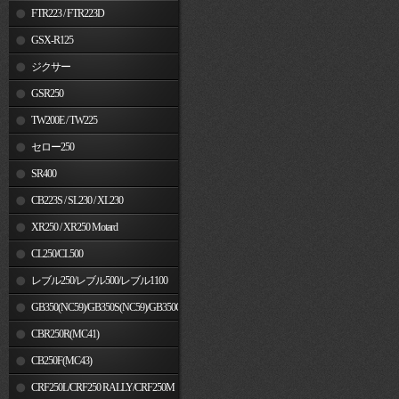
FTR223 / FTR223D
GSX-R125
ジクサー
GSR250
TW200E / TW225
セロー250
SR400
CB223S / SL230 / XL230
XR250 / XR250 Motard
CL250/CL500
レブル250/レブル500/レブル1100
GB350(NC59)/GB350S(NC59)/GB350C(NC64)
CBR250R(MC41)
CB250F(MC43)
CRF250L/CRF250 RALLY/CRF250M