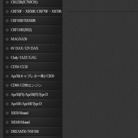
MSX125
CB125R(JC79/JC91)
CRF50F・XR50R / CRF70F・XR70R
CRF100F/XR100R
CRF110F(JE02)
MAGNA50
6V DAX / 12V DAX
Chaly / JAZZ / GAG
CD50 / CL50
Ape50(キャブレター車) / CB50
CD90 / CD90エンジン
Ape50(FI) / Ape50(FI) Type D
Ape100 / Ape100 Type D
XR50 Motard
XR100 Motard
DREAM50 / NSF100