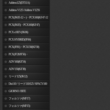
Address125(DT11A)
Address V125 / Address V125S
PCX(JK05-12～)・PCX160(KF47-12
～)
PCX(JK05)・PCX160(KF47)
PCX e:HEV(JK06)
PCX HYBRID(JF84)
PCX(JF81)・PCX150(KF30)
PCX(JF28/JF56)・
PCX150(KF12/KF18)
ADV160(KF54)
ADV150(KF38)
リード125(JK12)
Dio110 / リード110/125 / SPACY100
GIORNO / BITE
フォルツァ(MF17)
フォルツァ(MF15)