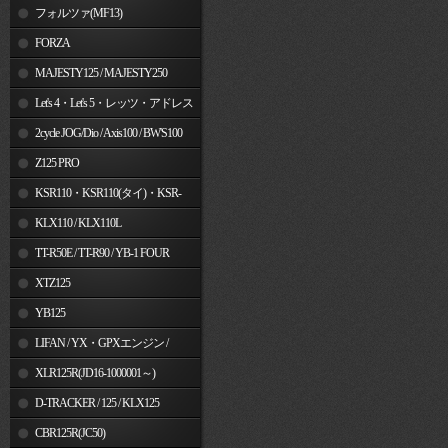
フォルツァ(MF13)
FORZA
MAJESTY125 / MAJESTY250
Let's 4・Let's 5・レッツ・アドレス
V50
2cycle JOG/Dio / Axis100 / BW'S100
Z125 PRO
KSR110・KSR110(タイ)・KSR-
I/II・KSR PRO
KLX110 / KLX110L
TT-R50E / TT-R90 / YB-1 FOUR
XTZ125
YB125
LIFAN / YX・GPXエンジン /
Jincheng
XLR125R(JD16-1000001～)
D-TRACKER / 125 / KLX125
CBR125R(JC50)