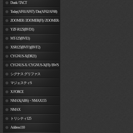
Dunk / TACT
Today(AF61/AF67) / Dio(AF62/AF68)
ZOOMER / ZOOMER(FI) / ZOOMER-
X
YZF-R125(BVD1)
MT-125(BVE1)
XSR125(BVF1)(BVF2)
CYGNUS-X(DR21)
CYGNUS-X / CYGNUS-X(FI) / BW'S
125
シグナス グリファス
マジェスティS
X FORCE
NMAX(ABS)・NMAX155
NMAX
トリシティ125
Address110