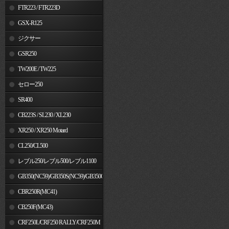
FTR223 / FTR223D
GSX-R125
ジクサー
GSR250
TW200E / TW225
セロー250
SR400
CB223S / SL230 / XL230
XR250 / XR250 Motard
CL250/CL500
レブル250/レブル500/レブル1100
GB350(NC59)/GB350S(NC59)/GB350C(NC64)
CBR250R(MC41)
CB250F(MC43)
CRF250L/CRF250 RALLY/CRF250M