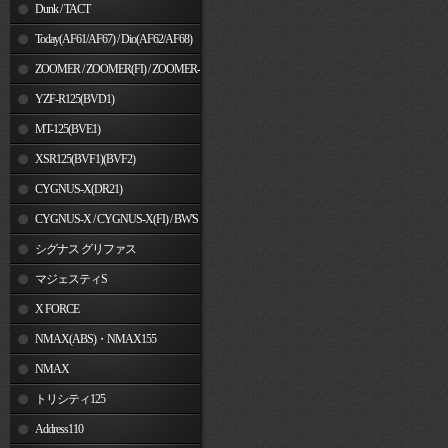
Dunk / TACT
Today(AF61/AF67) / Dio(AF62/AF68)
ZOOMER / ZOOMER(FI) / ZOOMER-
X
YZF-R125(BVD1)
MT-125(BVE1)
XSR125(BVF1)(BVF2)
CYGNUS-X(DR21)
CYGNUS-X / CYGNUS-X(FI) / BW'S
125
シグナス グリファス
マジェスティS
X FORCE
NMAX(ABS)・NMAX155
NMAX
トリシティ125
Address110