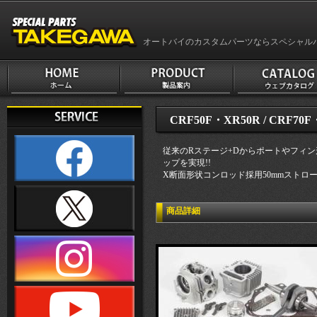
オートバイのカスタムパーツならスペシャル
CRF50F・XR50R / CRF70
従来のRステージ+Dからポートやフィ
ップを実現!!
X断面形状コンロッド採用50mmストロ
商品詳細