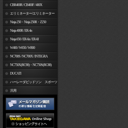
CBR400R / CB400F / 400X
エリミネーター/エリミネーター
SE
Ninja 250・Ninja 250R・Z250
Ninja 400R / ER-4n
Ninja 650 / ER-6n / ER-6f
W400 / W650 / W800
NC700S / NC700X / INTEGRA
NC750X(RC90)・NC750S(RC88)
DUCATI
ハーレーダビッドソン スポーツ
スター
汎用