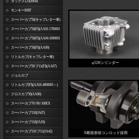
ダックス125(JB04)
モンキーR/RT
スーパーカブ50(キャブレター車)
スーパーカブ50(FI)(AA01-1700001
～)
スーパーカブ50(FI)(AA04-1000001
～)
スーパーカブ50(FI)(AA09)
リトルカブ(キャブレター車)
φ52Hシリンダー
スーパーカブ50 プロ(FI)(AA07)
ジョルカブ
リトルカブ(FI)(AA01-4000001～)
クロスカブ50(AA06)
スーパーカブ70 / 90 / 100EX
スーパーカブ110(JA07)
スーパーカブ110(JA10)
スーパーカブ110 プロ(JA42)
X断面形状コンロッド採用