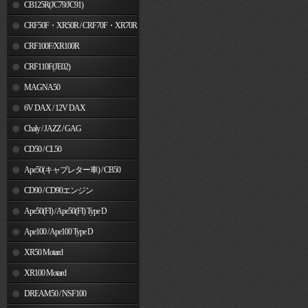
MSX125
CB125R(JC79/JC91)
CRF50F・XR50R / CRF70F・XR70R
CRF100F/XR100R
CRF110F(JE02)
MAGNA50
6V DAX / 12V DAX
Chaly / JAZZ / GAG
CD50 / CL50
Ape50(キャブレター車) / CB50
CD90 / CD90エンジン
Ape50(FI) / Ape50(FI) Type D
Ape100 / Ape100 Type D
XR50 Motard
XR100 Motard
DREAM50 / NSF100