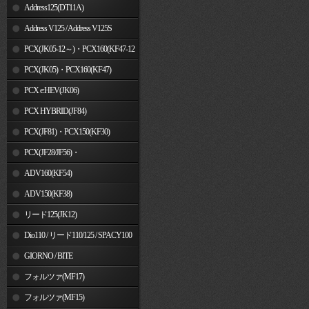
Address125(DT11A)
Address V125 / Address V125S
PCX(JK05-12～)・PCX160(KF47-12
～)
PCX(JK05)・PCX160(KF47)
PCX e:HEV(JK06)
PCX HYBRID(JF84)
PCX(JF81)・PCX150(KF30)
PCX(JF28/JF56)・
PCX150(KF12/KF18)
ADV160(KF54)
ADV150(KF38)
リード125(JK12)
Dio110 / リード110/125 / SPACY100
GIORNO / BITE
フォルツァ(MF17)
フォルツァ(MF15)