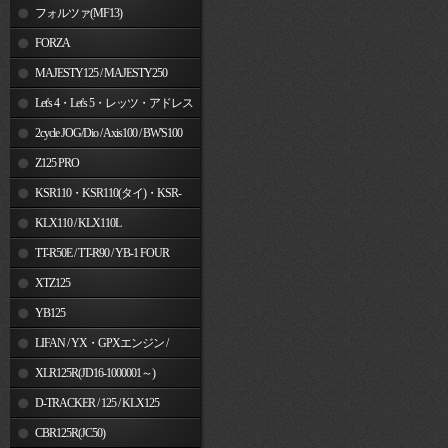
フォルツァ(MF13)
FORZA
MAJESTY125 / MAJESTY250
Let's 4・Let's 5・レッツ・アドレス
V50
2cycle JOG/Dio / Axis100 / BW'S100
Z125 PRO
KSR110・KSR110(タイ)・KSR-
I/II・KSR PRO
KLX110 / KLX110L
TT-R50E / TT-R90 / YB-1 FOUR
XTZ125
YB125
LIFAN / YX・GPXエンジン /
Jincheng
XLR125R(JD16-1000001～)
D-TRACKER / 125 / KLX125
CBR125R(JC50)