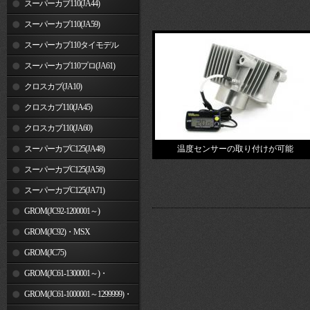
スーパーカブ110(JA44)
スーパーカブ110(JA59)
スーパーカブ110タイモデル
(MLHJA56)
スーパーカブ110プロ(JA61)
クロスカブ(JA10)
クロスカブ110(JA45)
クロスカブ110(JA60)
スーパーカブC125(JA48)
温度センサーの取り付けが可能
スーパーカブC125(JA58)
スーパーカブC125(JA71)
GROM(JC92-1200001～)
GROM(JC92)・MSX
GROM(MLHJC92)
GROM(JC75)
GROM(JC61-1300001～)・
MSX125SF
GROM(JC61-1000001～1299999)・